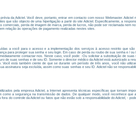
ão prévia da Adictel. Você deve, portanto, entrar em contacto com nosso Webmaster. Adicte
es que são objecto de uma hiperligação a partir do site Adictel. Especificamente, a responsab
mas comerciais, perda de imagem de marca, perda de lucros, não pode ser reclamada nem no 
em relação às operações de pagamento realizadas nestes sites.
uídas a você para o acesso e a implementação dos serviços à acesso restrito que são o
ça para proteger sua senha e seu login. Em caso de perda ou roubo de sua senha e / ou I
imediatamente contactar-nos. Neste caso, você pode: -Ou solicitar a substituição de suas
seguro de suas senhas e de seu ID. Somente o director médico da Adictel está autorizado a r
 Você está também ciente de que se durante um período de três anos, você não utilizar
sua assinatura seja excluída, assim como suas senhas e seu ID. Adictel não se responsabil
lizados pela empresa Adictel, a Internet apresenta técnicas específicas que tornam imposs
m como a segurança na transmissão de dados. De qualquer modo, você reconhece que as i
ora do controle da Adictel ou fatos que não estão sob a responsabilidade do Adictel, - po