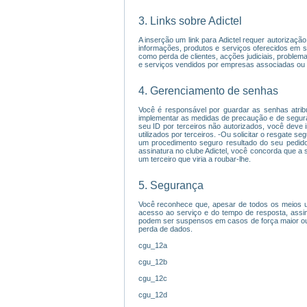
3. Links sobre Adictel
A inserção um link para Adictel requer autorizaç
informações, produtos e serviços oferecidos em sit
como perda de clientes, acções judiciais, proble
e serviços vendidos por empresas associadas ou 
4. Gerenciamento de senhas
Você é responsável por guardar as senhas atrib
implementar as medidas de precaução e de seguran
seu ID por terceiros não autorizados, você deve 
utilizados por terceiros. -Ou solicitar o resgate 
um procedimento seguro resultado do seu pedido.
assinatura no clube Adictel, você concorda que a 
um terceiro que viria a roubar-lhe.
5. Segurança
Você reconhece que, apesar de todos os meios uti
acesso ao serviço e do tempo de resposta, assi
podem ser suspensos em casos de força maior ou f
perda de dados.
cgu_12a
cgu_12b
cgu_12c
cgu_12d