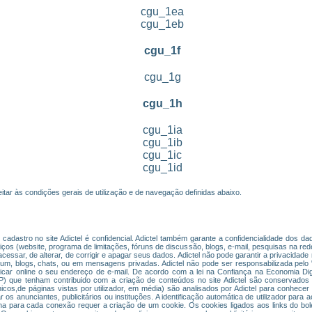
cgu_1ea
cgu_1eb
cgu_1f
cgu_1g
cgu_1h
cgu_1ia
cgu_1ib
cgu_1ic
cgu_1id
itar às condições gerais de utilização e de navegação definidas abaixo.
cadastro no site Adictel é confidencial. Adictel também garante a confidencialidade dos 
s (website, programa de limitações, fóruns de discussão, blogs, e-mail, pesquisas na rede
de acessar, de alterar, de corrigir e apagar seus dados. Adictel não pode garantir a privacid
órum, blogs, chats, ou em mensagens privadas. Adictel não pode ser responsabilizada pelo
icar online o seu endereço de e-mail. De acordo com a lei na Confiança na Economia Di
 IP) que tenham contribuido com a criação de conteúdos no site Adictel são conservados 
cos,de páginas vistas por utilizador, em média) são analisados por Adictel para conhecer 
 os anunciantes, publicitários ou instituções. A identificação automática de utilizador para
ha para cada conexão requer a criação de um cookie. Os cookies ligados aos links do bol