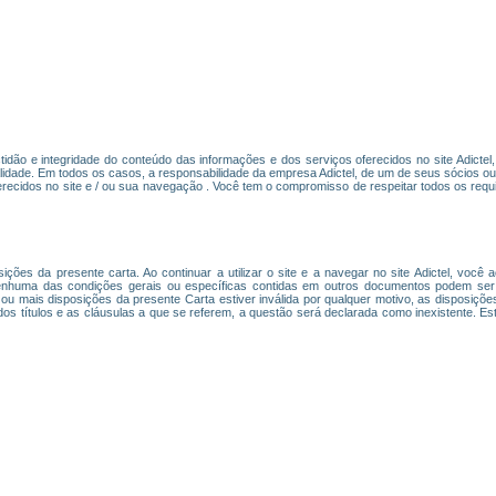
actidão e integridade do conteúdo das informações e dos serviços oferecidos no site Adicte
lidade. Em todos os casos, a responsabilidade da empresa Adictel, de um de seus sócios o
recidos no site e / ou sua navegação . Você tem o compromisso de respeitar todos os requi
osições da presente carta. Ao continuar a utilizar o site e a navegar no site Adictel, você
nhuma das condições gerais ou específicas contidas em outros documentos podem ser c
 ou mais disposições da presente Carta estiver inválida por qualquer motivo, as disposiçõ
 dos títulos e as cláusulas a que se referem, a questão será declarada como inexistente. Es