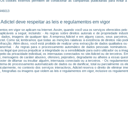
 Os cookies externos permitem de condicionar as campanhas publicitárias para evitar a 
1446013
 Adictel deve respeitar as leis e regulamentos em vigor
entos em vigor se aplicam na Internet. Assim, quando você usa os serviços oferecidos pelo s
licáveis a seguir, incluindo: - As regras sobre direitos autorais e de propriedade industr
e dados, imagens de qualquer tipo. A empresa Adictel e em alguns casos, seus parceiros, 
Adictel. Como tal, lembramos que todas as menções ralativas à existência de direitos não po
fracção. Além disso, você está proibido de realizar uma extracção de dados qualitativa ou q
anormal. - As regras para o processamento automático de dados pessoais nominativos.
u ilegal que possa prejudicar a integridade ou a sensibilidade para outro utilizador ou a i
peito da privacidade individual, os internautas conectados no site Adictel ou de terceiros.
ê, mensagens de caráter abusivo, ofensivo, pejorativo, degradante ou alheios a essas ques
bster de difamar ou insultar alguém, internauta conectado ou a terceiros. - Os regulamentos
istema de processamento automatizado de dados ou de danificar, total ou parcialmente os e
cularmente, no contexto dos serviços interactivos, Adictel reserva o direito de eliminar i
 fotografias ou imagens que violem as leis e regulamentos em vigor, inclusive os regulamen