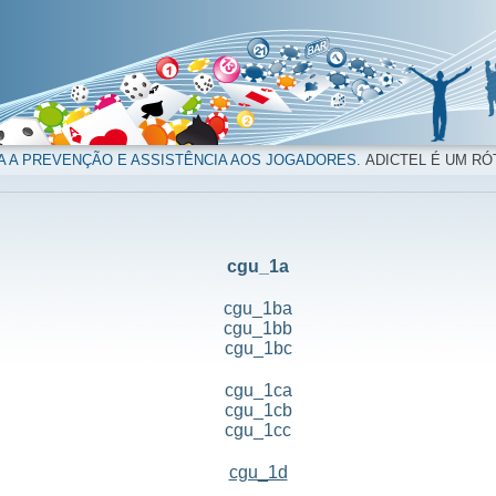
A A PREVENÇÃO E ASSISTÊNCIA AOS JOGADORES.
ADICTEL É UM RÓ
cgu_1a
cgu_1ba
cgu_1bb
cgu_1bc
cgu_1ca
cgu_1cb
cgu_1cc
cgu_1d