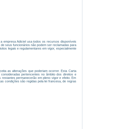
l, a empresa Adictel usa todos os recursos disponíveis
u de seus funcionários não podem ser reclamadas para
sitos legais e regulamentares em vigor, especialmente
 aceita as alterações que poderiam ocorrer. Esta Carta
onsideradas pertencentes no âmbito dos direitos e
es restantes permanecerão em pleno vigor e efeito. Em
tas condições são regidas pela lei francesa, de regras