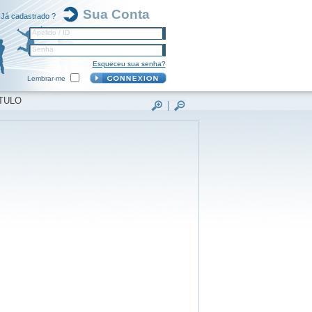
Sua Conta
Já cadastrado ?
Apelido / ID
Senha
Esqueceu sua senha?
Lembrar-me
TULO