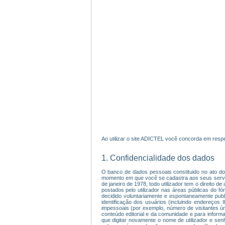
Ao utilizar o site ADICTEL você concorda em respe
1. Confidencialidade dos dados
O banco de dados pessoais constituido no ato do 
momento em que você se cadastra aos seus serviço
de janeiro de 1978, todo utilizador tem o direito 
postados pelo utilizador nas áreas públicas do f
decidido voluntariamente e espontaneamente publ
identificação dos usuários (incluindo endereços
impessoais (por exemplo, número de visitantes úni
conteúdo editorial e da comunidade e para informar
que digitar novamente o nome de utilizador e sen