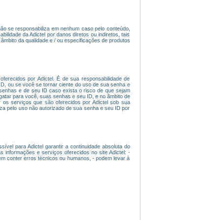
l não se responsabiliza em nenhum caso pelo conteúdo,
ilidade da Adictel por danos diretos ou indiretos, tais
âmbito da qualidade e / ou especificações de produtos
ferecidos por Adictel. É de sua responsabilidade de
D, ou se você se tornar ciente do uso de sua senha e
 senhas e de seu ID caso exista o risco de que sejam
esgatar para você, suas senhas e seu ID, e no âmbito de
 os serviços que são oferecidos por Adictel sob sua
iza pelo uso não autorizado de sua senha e seu ID por
ível para Adictel garantir a continuidade absoluta do
nformações e serviços oferecidos no site Adictel: -
dem conter erros técnicos ou humanos, - podem levar à