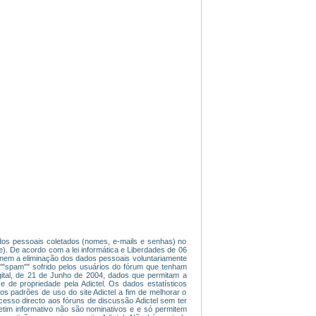
dados pessoais coletados (nomes, e-mails e senhas) no
). De acordo com a lei informática e Liberdades de 06
ade nem a eliminação dos dados pessoais voluntariamente
 ""spam"" sofrido pelos usuários do fórum que tenham
gital, de 21 de Junho de 2004, dados que permitam a
e de propriedade pela Adictel. Os dados estatísticos
os padrões de uso do site Adictel a fim de melhorar o
 acesso directo aos fóruns de discussão Adictel sem ter
etim informativo não são nominativos e e só permitem