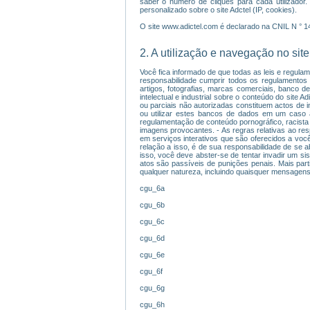
saber o número de cliques para cada utilizador.
personalizado sobre o site Adctel (IP, cookies).
O site www.adictel.com é declarado na CNIL N ° 
2. A utilização e navegação no site
Você fica informado de que todas as leis e regulam
responsabilidade cumprir todos os regulamentos ap
artigos, fotografias, marcas comerciais, banco d
intelectual e industrial sobre o conteúdo do site 
ou parciais não autorizadas constituem actos de in
ou utilizar estes bancos de dados em um caso 
regulamentação de conteúdo pornográfico, racista o
imagens provocantes. - As regras relativas ao res
em serviços interativos que são oferecidos a voc
relação a isso, é de sua responsabilidade de se a
isso, você deve abster-se de tentar invadir um s
atos são passíveis de punições penais. Mais parti
qualquer natureza, incluindo quaisquer mensagens,
cgu_6a
cgu_6b
cgu_6c
cgu_6d
cgu_6e
cgu_6f
cgu_6g
cgu_6h