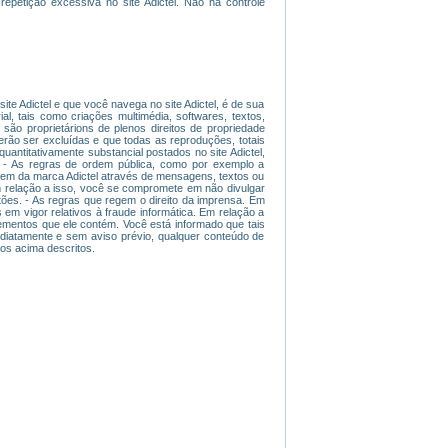
repetição excessiva no site Adictel. Não há controle
ite Adictel e que você navega no site Adictel, é de sua
ial, tais como criações multimédia, softwares, textos,
são proprietárions de plenos direitos de propriedade
derão ser excluídas e que todas as reproduções, totais
uantitativamente substancial postados no site Adictel,
 - As regras de ordem pública, como por exemplo a
magem da marca Adictel através de mensagens, textos ou
 Em relação a isso, você se compromete em não divulgar
tões. - As regras que regem o direito da imprensa. Em
 em vigor relativos à fraude informática. Em relação a
lementos que ele contém. Você está informado que tais
mediatamente e sem aviso prévio, qualquer conteúdo de
tos acima descritos.