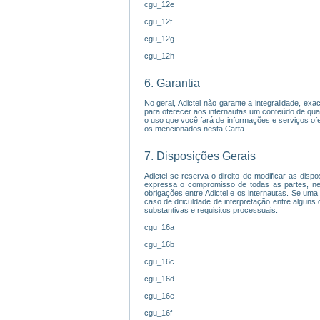
cgu_12e
cgu_12f
cgu_12g
cgu_12h
6. Garantia
No geral, Adictel não garante a integralidade, ex
para oferecer aos internautas um conteúdo de qua
o uso que você fará de informações e serviços ofe
os mencionados nesta Carta.
7. Disposições Gerais
Adictel se reserva o direito de modificar as disp
expressa o compromisso de todas as partes, ne
obrigações entre Adictel e os internautas. Se uma
caso de dificuldade de interpretação entre alguns
substantivas e requisitos processuais.
cgu_16a
cgu_16b
cgu_16c
cgu_16d
cgu_16e
cgu_16f