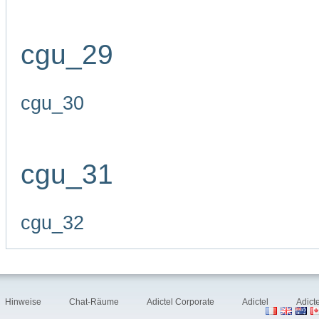
cgu_29
cgu_30
cgu_31
cgu_32
Hinweise
Chat-Räume
Adictel Corporate
Adictel
Adict