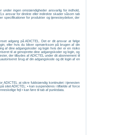
r under ingen omstændigheder ansvarlig for indhold,
ELs ansvar for direkte eller indirekte skader såsom tab
ler specifikationer for produkter og tjenesteydelser, der
rænset adgang på ADICTEL. Det er dit ansvar at følge
 login, eller hvis du bliver opmærksom på brugen af din
ng af dine adgangskoder og login hvis der er en risiko
iseret til at genoprette dine adgangskoder og login, og
ester, der tilbydes af ADICTEL under dit abonnement til
autoriseret brug af din adgangskode og dit login af en
or ADICTEL at sikre fuldstændig kontinuitet i tjenesten
 på sitet ADICTEL: • kan suspenderes i tilfælde af force
skelige fejl • kan føre til tab af punktdata.