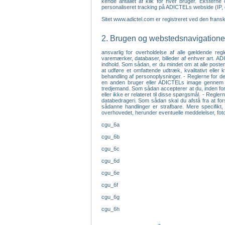
kende antallet af klik for hver bruger. Ekstern
personaliseret tracking på ADICTELs webside (IP, 
Sitet www.adictel.com er registreret ved den fran
2. Brugen og webstedsnavigationen
ansvarlig for overholdelse af alle gældende regl
varemærker, databaser, billeder af enhver art. ADI
indhold. Som sådan, er du mindet om at alle poster 
at udføre et omfattende udtræk, kvalitativt elle
behandling af personoplysninger. - Reglerne for den
en anden bruger eller ADICTELs image gennem udfo
tredjemand. Som sådan accepterer at du, inden for
eller ikke er relateret til disse spørgsmål. - Regle
databedrageri. Som sådan skal du afstå fra at fors
sådanne handlinger er strafbare. Mere specifikt, 
overhovedet, herunder eventuelle meddelelser, fotog
cgu_6a
cgu_6b
cgu_6c
cgu_6d
cgu_6e
cgu_6f
cgu_6g
cgu_6h