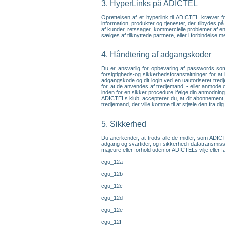
3. HyperLinks på ADICTEL
Oprettelsen af et hyperlink til ADICTEL kræver 
information, produkter og tjenester, der tilbydes 
af kunder, retssager, kommercielle problemer af enhv
sælges af tilknyttede partnere, eller i forbindelse 
4. Håndtering af adgangskoder
Du er ansvarlig for opbevaring af passwords som 
forsigtigheds-og sikkerhedsforanstaltninger for at
adgangskode og dit login ved en uautoriseret tredj
for, at de anvendes af tredjemand, • eller anmode 
inden for en sikker procedure ifølge din anmodning
ADICTELs klub, accepterer du, at dit abonnement, l
tredjemand, der ville komme til at stjæle den fra dig
5. Sikkerhed
Du anerkender, at trods alle de midler, som ADICTE
adgang og svartider, og i sikkerhed i datatransmiss
majeure eller forhold udenfor ADICTELs vilje eller 
cgu_12a
cgu_12b
cgu_12c
cgu_12d
cgu_12e
cgu_12f