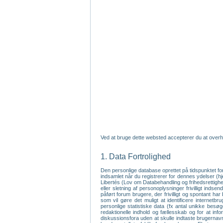
Ved at bruge dette websted accepterer du at overh
1. Data Fortrolighed
Den personlige database oprettet på tidspunktet fo
indsamlet når du registrerer for dennes ydelser (
Libertés (Lov om Databehandling og frihedsrettighede
eller sletning af personoplysninger frivilligt inds
påført forum brugere, der frivilligt og spontant har
som vil gøre det muligt at identificere internet
personlige statistiske data (fx antal unikke bes
redaktionelle indhold og fællesskab og for at inf
diskussionsfora uden at skulle indtaste brugernavn