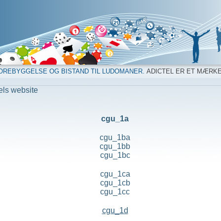
OREBYGGELSE OG BISTAND TIL LUDOMANER.
ADICTEL ER ET MÆRK
els website
cgu_1a
cgu_1ba
cgu_1bb
cgu_1bc
cgu_1ca
cgu_1cb
cgu_1cc
cgu_1d