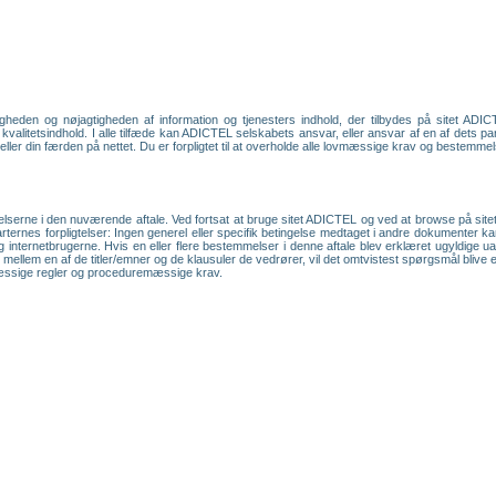
heden og nøjagtigheden af information og tjenesters indhold, der tilbydes på sitet ADIC
 kvalitetsindhold. I alle tilfæde kan ADICTEL selskabets ansvar, eller ansvar af en af dets pa
/ eller din færden på nettet. Du er forpligtet til at overholde alle lovmæssige krav og bestemme
lserne i den nuværende aftale. Ved fortsat at bruge sitet ADICTEL og ved at browse på sitet
arternes forpligtelser: Ingen generel eller specifik betingelse medtaget i andre dokumenter k
 internetbrugerne. Hvis en eller flere bestemmelser i denne aftale blev erklæret ugyldige u
stvivl mellem en af de titler/emner og de klausuler de vedrører, vil det omtvistest spørgsmål bl
mæssige regler og proceduremæssige krav.