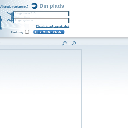
Din plads
Allerede registreret?
Brugernavn / ID
Adgangskode
Glemt din adgangskode?
Husk mig
E