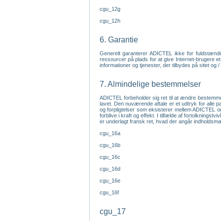
cgu_12g
cgu_12h
6. Garantie
Generelt garanterer ADICTEL ikke for fuldstændig
ressourcer på plads for at give Internet-brugere et
informationer og tjenester, der tilbydes på sitet og 
7. Almindelige bestemmelser
ADICTEL forbeholder sig ret til at ændre bestemme
lavet. Den nuværende aftale er et udtryk for alle p
og forpligtelser som eksisterer mellem ADICTEL og
forblive i kraft og effekt. I tilfælde af fortolkning
er underlagt fransk ret, hvad der angår indholds
cgu_16a
cgu_16b
cgu_16c
cgu_16d
cgu_16e
cgu_16f
cgu_17