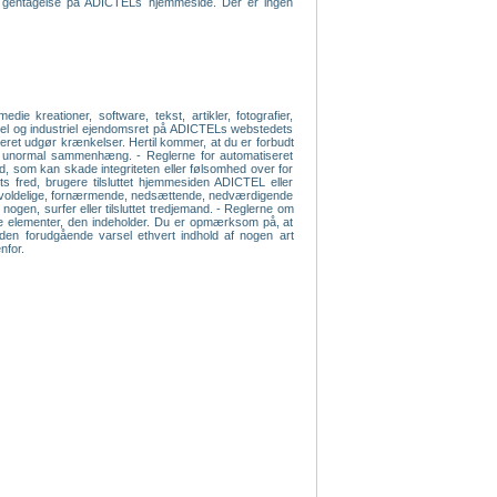
ven gentagelse på ADICTELs hjemmeside. Der er ingen
e kreationer, software, tekst, artikler, fotografier,
ektuel og industriel ejendomsret på ADICTELs webstedets
iseret udgør krænkelser. Hertil kommer, at du er forbudt
 en unormal sammenhæng. - Reglerne for automatiseret
old, som kan skade integriteten eller følsomhed over for
s fred, brugere tilsluttet hjemmesiden ADICTEL eller
e, voldelige, fornærmende, nedsættende, nedværdigende
 nogen, surfer eller tilsluttet tredjemand. - Reglerne om
s de elementer, den indeholder. Du er opmærksom på, at
 uden forudgående varsel ethvert indhold af nogen art
nfor.