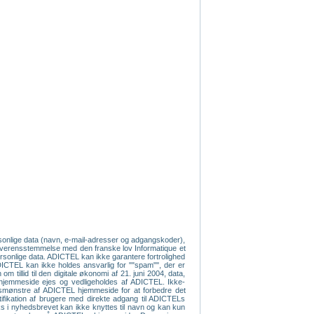
ersonlige data (navn, e-mail-adresser og adgangskoder),
 overensstemmelse med den franske lov Informatique et
 personlige data. ADICTEL kan ikke garantere fortrolighed
 ADICTEL kan ikke holdes ansvarlig for ""spam"", der er
 tillid til den digitale økonomi af 21. juni 2004, data,
s hjemmeside ejes og vedligeholdes af ADICTEL. Ikke-
ugsmønstre af ADICTEL hjemmeside for at forbedre det
tifikation af brugere med direkte adgang til ADICTELs
nks i nyhedsbrevet kan ikke knyttes til navn og kan kun