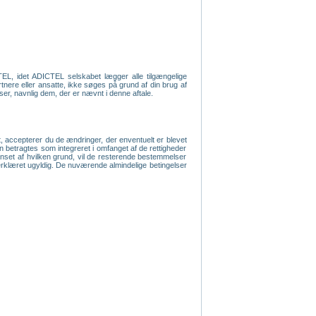
TEL, idet ADICTEL selskabet lægger alle tilgængelige
rtnere eller ansatte, ikke søges på grund af din brug af
lser, navnlig dem, der er nævnt i denne aftale.
, accepterer du de ændringer, der enventuelt er blevet
an betragtes som integreret i omfanget af de rettigheder
anset af hvilken grund, vil de resterende bestemmelser
ive erklæret ugyldig. De nuværende almindelige betingelser