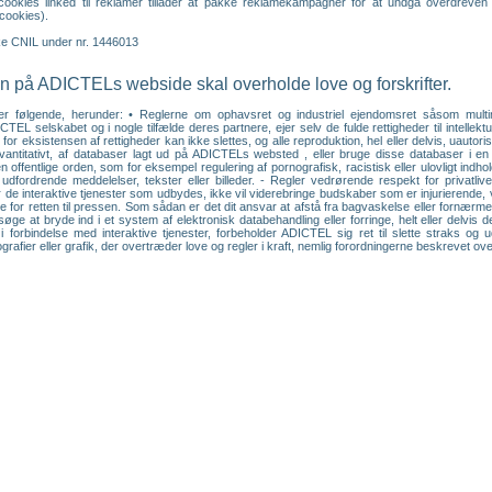
e cookies linked til reklamer tillader at pakke reklamekampagner for at undgå overdre
cookies).
ske CNIL under nr. 1446013
 på ADICTELs webside skal overholde love og forskrifter.
er følgende, herunder: • Reglerne om ophavsret og industriel ejendomsret såsom multimedi
CTEL selskabet og i nogle tilfælde deres partnere, ejer selv de fulde rettigheder til intell
for eksistensen af rettigheder kan ikke slettes, og alle reproduktion, hel eller delvis, uautor
r kvantitativt, af databaser lagt ud på ADICTELs websted , eller bruge disse databaser i
 offentlige orden, som for eksempel regulering af pornografisk, racistisk eller ulovligt indh
rdrende meddelelser, tekster eller billeder. - Regler vedrørende respekt for privatlivet
 de interaktive tjenester som udbydes, ikke vil viderebringe budskaber som er injurierend
rne for retten til pressen. Som sådan er det dit ansvar at afstå fra bagvaskelse eller fornærme
øge at bryde ind i et system af elektronisk databehandling eller forringe, helt eller delvi
i forbindelse med interaktive tjenester, forbeholder ADICTEL sig ret til slette straks og
rafier eller grafik, der overtræder love og regler i kraft, nemlig forordningerne beskrevet ove