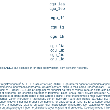
cgu_1ea
cgu_1eb
cgu_1f
cgu_1g
cgu_1h
cgu_1ia
cgu_1ib
cgu_1ic
cgu_1id
olde ADICTELs betingelser for brug og navigation, som defineret nedenfor.
r registreringen på ADICTELs site er fortrolig. ADICTEL garanterer også fortroligheden af p
hjemmeside, begrænsningsprogram, diskussionsfora, blogs, e-mail, online undersøgelser). I
r) af 6. januar 1978, alle brugere har ret til indsigt og ret til at ændre, rette og slette sine
endt af brugeren i de offentlige områder af forummet, blogs, chats, eller i private beskeder.
 besluttet at offentliggøre deres e-mail-adresse online. I overensstemmelse med lovgivningen om
brugernes vaner (herunder IP-adresser), der er involveret i at skabe indhold på ADICTEL
øgende, sidevisninger per bruger i gennemsnit) er analyseret af ADICTEL fot at kende br
ormere annoncører, reklame bureauer eller institutionelle annoncører. Den automatiske iden
 og adgangskode til hver forbindelse kræver etablering af en cookie. Cookies knyttet til li