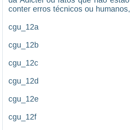
da Adictel ou fatos que não estão
conter erros técnicos ou humanos,
cgu_12a
cgu_12b
cgu_12c
cgu_12d
cgu_12e
cgu_12f