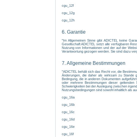
cgu_12f
cgu_12g
cgu_12h
6. Garantie
"Im Allgemeinen Sinne gibt ADICTEL keine Garanti
Gesellschaft ADICTEL setzt alle verfügbaren Ress
Nutzung von Informationen und der auf der Websit
Verantwortung gezogen werden. Sie sind dazu verpfl
7. Allgemeine Bestimmungen
"ADICTEL behält sich das Recht vor, die Bestimmu
Änderungen, die daher als wirksam zu Stande gek
Bedingung, die in anderen Dokumenten aufgeführt
oder mehrere Bestimmungen dieser geltenden Sa
Schwierigkeiten bei der Auslegung zwischen irgendein
Nutzungsbedingungen sind sowohl inhaltlich als au
cgu_16a
cgu_16b
cgu_16c
cgu_16d
cgu_16e
cgu_16f