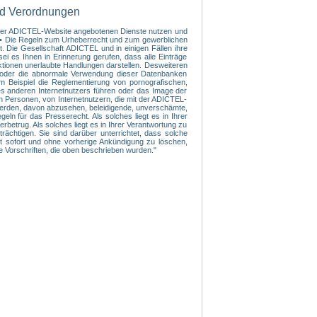
nd Verordnungen
f der ADICTEL-Website angebotenen Dienste nutzen und
s: • Die Regeln zum Urheberrecht und zum gewerblichen
. Die Gesellschaft ADICTEL und in einigen Fällen ihre
ei es Ihnen in Erinnerung gerufen, dass alle Einträge
ktionen unerlaubte Handlungen darstellen. Desweiteren
te oder die abnormale Verwendung dieser Datenbanken
m Beispiel die Reglementierung von pornografischen,
nes anderen Internetnutzers führen oder das Image der
n Personen, von Internetnutzern, die mit der ADICTEL-
 werden, davon abzusehen, beleidigende, unverschämte,
n für das Presserecht. Als solches liegt es in Ihrer
betrug. Als solches liegt es in Ihrer Verantwortung zu
rächtigen. Sie sind darüber unterrichtet, dass solche
rt sofort und ohne vorherige Ankündigung zu löschen,
ie Vorschriften, die oben beschrieben wurden."