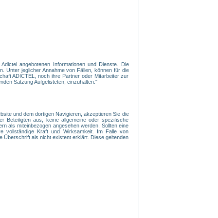
n Adictel angebotenen Informationen und Dienste. Die
. Unter jeglicher Annahme von Fällen, können für die
haft ADICTEL, noch ihre Partner oder Mitarbeiter zur
nden Satzung Aufgelisteten, einzuhalten."
ite und dem dortigen Navigieren, akzeptieren Sie die
r Beteiligten aus, keine allgemeine oder spezifische
ern als miteinbezogen angesehen werden. Sollten eine
 vollständige Kraft und Wirksamkeit. Im Falle von
 Überschrift als nicht existent erklärt. Diese geltenden