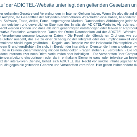
auf der ADICTEL-Website unterliegt den geltenden Gesetzen u
t der geltenden Gesetze und Verordnungen im Internet Geltung haben. Wenn Sie also die au
hre Aufgabe, die Gesamtheit der folgenden anwendbaren Vorschriften einzuhalten, besonder
 Software, Texte, Artikel, Fotos, eingetragene Marken, Datenbanken, Abbildungen jeder Art
e am geistigen und gewerblichen Eigentum des Inhalts der ADICTEL-Website. Als solches, s
löscht werden können und dass alle nicht genehmigten vollständigen oder teilweisen Reprodu
uantitative Extraktion wesentlichen Daten der Online-Datenbanken auf der ADICTEL-Websi
e Verarbeitung personenbezogener Daten. - Die Regeln der öffentlichen Ordnung, wie zu
die Gefahr ausgeht, das sie zu einer Schädigung der Integrität oder der Empfindsamkeit ei
okante Abbildungen gefährden. - Regeln, aus Respekt vor der individuelle Privatsphäre vo
esem Grund verpflichten Sie sich, im Bereich der interaktiven Dienste, die Ihnen angeboten
 die in keinem Zusammenhang mit den behandelten Fragen stehen zu verbreiten. - Die Regel
ne Internetnutzer noch Dritte, verleumden oder beleidigen. - Die Vorschriften über Computer
enverarbeitung einzudringen oder darin enthaltene Elemente ganz oder teilweise zu beeint
t der interaktiven Dienste, behält sich ADICTEL das Recht vor solche Inhalte jeglicher A
ken, die gegen die geltenden Gesetze und Vorschriften verstoßen. Hier gelten insbesondere d