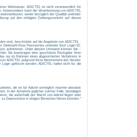
eren Webmaster. ADICTEL ist nicht verantwortlich für
den. Insbesondere kann die Verantwortung von ADICTEL
Gewinneinbusen, weder bezüglich der Qualität und/oder
 Bezug auf den erfolgten Zahlungsverkehr auf diesen
rden sind, beschränkt auf die Angebote von ADICTEL .
er Diebstahl Ihres Passwortes und/oder Ihrer Login-ID,
mit uns aufnehmen. Unter diesem Umstand können Sie: -
- Oder Sie beantragen eine geschützte Rückgabe Ihrer
 das nur im Rahmen eines abgesicherten Verfahrens in
nen von ADICTEL aufgrund Ihres Abonnement des Vereins
 Login gelöscht werden. ADICTEL haftet nicht für die
ufweist, die es für Adictel unmöglich machen absolute
en. In der Annahme jeglicher solcher Fälle, bestätigen
sse, die außerhalb der Macht von Adictel liegen oder
 zu Datenverlust in einigen Bereichen führen könnten."