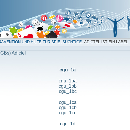
ÄVENTION UND HILFE FÜR SPIELSÜCHTIGE.
ADICTEL IST EIN LABEL
GBs) Adictel
cgu_1a
cgu_1ba
cgu_1bb
cgu_1bc
cgu_1ca
cgu_1cb
cgu_1cc
cgu_1d