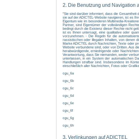
2. Die Benutzung und Navigation 
"Sie sind darüber informiert, dass die Gesamthei
sie auf der ADICTEL-Website navigieren, ist es I
Eigentum wie im besonderen Multimedia-Kreationen,
Partner, sind Eigentümer der vollständigen Recht
bedingt durch die Existenz dieser Rechte nicht ge
ist es Ihnen untersagt, eine qualitative oder q
vorzunehmen. - Die Regeln für die automatisiert
rassistischen oder illegalen Inhalten, von denen 
Marke ADICTEL durch Nachrichten, Texte oder prov
Website verbundene sind, oder von Dritten. Aus di
herabwürdigende, erniedrigende oder Nachrichten,
Verantwortung, dass Sie niemanden, weder verbunde
unterlassen, in ein System der automatischen Dat
Handlungen strafbar sind. Insbesondere im Kontex
einschließlich aller Nachrichten, Fotos oder Grafi
cgu_6a
cgu_6b
cgu_6c
cgu_6d
cgu_6e
cgu_6f
cgu_6g
cgu_6h
3. Verlinkungen auf ADICTEL