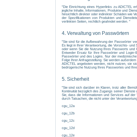
"Die Einrichtung eines Hyperlinks zu ADICTEL er
jegliche Inhalte, Informationen, Produkte und Di
hinsichtlich direkter oder indirekter Schäden wie
der Spezifikationen von Produkten und Dienstlei
verlinkten Seiten, rechtlich geahndet werden. "
4. Verwaltung von Passwörtern
"Sie sind für die Aufbewahrung der Passwörter ve
Es liegt in Ihrer Verantwortung, die Vorsichts- un
oder wenn Sie die Nutzung Ihres Passworts und Ih
Entweder Ersatz für Ihre Passwörter und Login-I
Passwörter und des Logins. Nur der medizinische 
Folge Ihrer Anfragestellung. Sie werden außerdem 
ADICTEL angeboten werden, nicht nutzen, sie sic
bedrügerische Nutzung Ihres Passwortes und Ihres 
5. Sicherheit
"Sie sind sich darüber im Klaren, trotz aller Bem
Kontinuität bezüglich des Zugangs seiner Dienste 
Sie, dass die Informationen und Services auf der
durch Tatsachen, die nicht unter der Verantwortung
cgu_12a
cgu_12b
cgu_12c
cgu_12d
cgu_12e