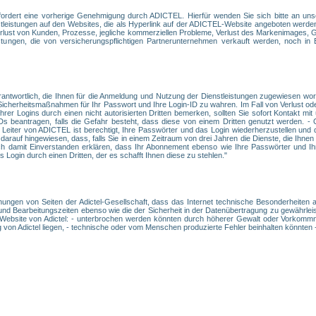
fordert eine vorherige Genehmigung durch ADICTEL. Hierfür wenden Sie sich bitte an uns
enstleistungen auf den Websites, die als Hyperlink auf der ADICTEL-Website angeboten wer
 Verlust von Kunden, Prozesse, jegliche kommerziellen Probleme, Verlust des Markenimages, 
stungen, die von versicherungspflichtigen Partnerunternehmen verkauft werden, noch in
rantwortlich, die Ihnen für die Anmeldung und Nutzung der Dienstleistungen zugewiesen wo
d Sicherheitsmaßnahmen für Ihr Passwort und Ihre Login-ID zu wahren. Im Fall von Verlust od
rer Logins durch einen nicht autorisierten Dritten bemerken, sollten Sie sofort Kontakt 
Ds beantragen, falls die Gefahr besteht, dass diese von einem Dritten genutzt werden. 
Leiter von ADICTEL ist berechtigt, Ihre Passwörter und das Login wiederherzustellen und
darauf hingewiesen, dass, falls Sie in einem Zeitraum von drei Jahren die Dienste, die Ih
h damit Einverstanden erklären, dass Ihr Abonnement ebenso wie Ihre Passwörter und Ihr
Login durch einen Dritten, der es schafft Ihnen diese zu stehlen."
ühungen von Seiten der Adictel-Gesellschaft, dass das Internet technische Besonderheiten a
und Bearbeitungszeiten ebenso wie die der Sicherheit in der Datenübertragung zu gewährleist
 Website von Adictel: - unterbrochen werden könnten durch höherer Gewalt oder Vorkommni
 von Adictel liegen, - technische oder vom Menschen produzierte Fehler beinhalten könnten -