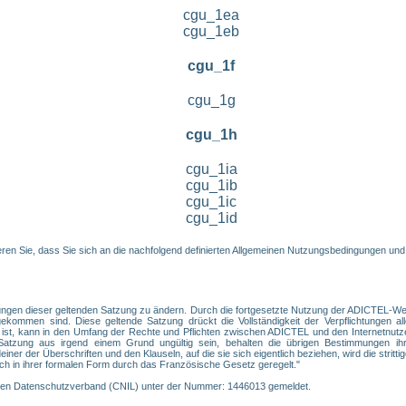
cgu_1ea
cgu_1eb
cgu_1f
cgu_1g
cgu_1h
cgu_1ia
cgu_1ib
cgu_1ic
cgu_1id
en Sie, dass Sie sich an die nachfolgend definierten Allgemeinen Nutzungsbedingungen und
ngen dieser geltenden Satzung zu ändern. Durch die fortgesetzte Nutzung der ADICTEL-Webs
ommen sind. Diese geltende Satzung drückt die Vollständigkeit der Verpflichtungen alle
 ist, kann in den Umfang der Rechte und Pflichten zwischen ADICTEL und den Internetnutz
tzung aus irgend einem Grund ungültig sein, behalten die übrigen Bestimmungen ihre
er der Überschriften und den Klauseln, auf die sie sich eigentlich beziehen, wird die strittige
ch in ihrer formalen Form durch das Französische Gesetz geregelt."
chen Datenschutzverband (CNIL) unter der Nummer: 1446013 gemeldet.