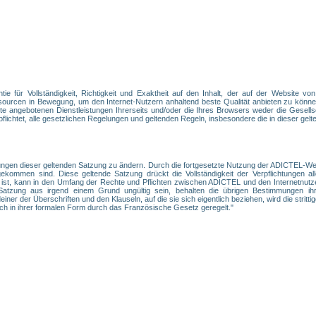
e für Vollständigkeit, Richtigkeit und Exaktheit auf den Inhalt, der auf der Website vo
ourcen in Bewegung, um den Internet-Nutzern anhaltend beste Qualität anbieten zu können
e angebotenen Dienstleistungen Ihrerseits und/oder die Ihres Browsers weder die Gesellsc
ichtet, alle gesetzlichen Regelungen und geltenden Regeln, insbesondere die in dieser gelte
ngen dieser geltenden Satzung zu ändern. Durch die fortgesetzte Nutzung der ADICTEL-Webs
ommen sind. Diese geltende Satzung drückt die Vollständigkeit der Verpflichtungen alle
 ist, kann in den Umfang der Rechte und Pflichten zwischen ADICTEL und den Internetnutz
tzung aus irgend einem Grund ungültig sein, behalten die übrigen Bestimmungen ihre
er der Überschriften und den Klauseln, auf die sie sich eigentlich beziehen, wird die strittige
ch in ihrer formalen Form durch das Französische Gesetz geregelt."