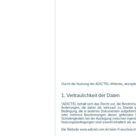
Durch die Nutzung der ADICTEL-Website, akzeptier
1. Vertraulichkeit der Daten
"ADICTEL behält sich das Recht vor, die Bestimmu
Änderungen, die daher als wirksam zu Stande gek
Bedingung, die in anderen Dokumenten aufgeführt
oder mehrere Bestimmungen dieser geltenden Sa
Schwierigkeiten bei der Auslegung zwischen irgendein
Nutzungsbedingungen sind sowohl inhaltlich als au
Die Website www.adictel.com ist beim Französis