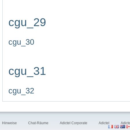
cgu_29
cgu_30
cgu_31
cgu_32
Hinweise
Chat-Räume
Adictel Corporate
Adictel
Adict