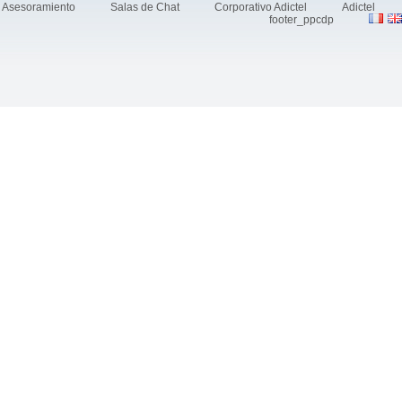
Asesoramiento
Salas de Chat
Corporativo Adictel
Adictel
footer_ppcdp