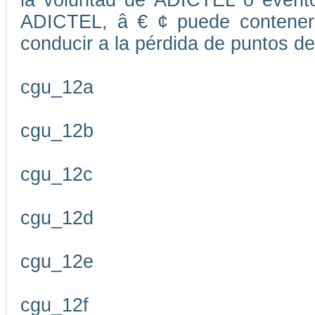
la voluntad de ADICTEL o evento
ADICTEL, â € ¢ puede contener
conducir a la pérdida de puntos de
cgu_12a
cgu_12b
cgu_12c
cgu_12d
cgu_12e
cgu_12f