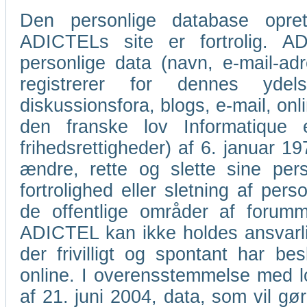
Den personlige database oprett
ADICTELs site er fortrolig. AD
personlige data (navn, e-mail-a
registrerer for dennes ydel
diskussionsfora, blogs, e-mail, o
den franske lov Informatique
frihedsrettigheder) af 6. januar 1978
ændre, rette og slette sine per
fortrolighed eller sletning af pers
de offentlige områder af forumme
ADICTEL kan ikke holdes ansvarlig
der frivilligt og spontant har bes
online. I overensstemmelse med lov
af 21. juni 2004, data, som vil gør