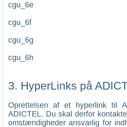
cgu_6e
cgu_6f
cgu_6g
cgu_6h
3. HyperLinks på ADIC
Oprettelsen af et hyperlink til
ADICTEL. Du skal derfor kontakt
omstændigheder ansvarlig for indho