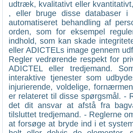
udtræk, kvalitativt eller kvantita
, eller bruge disse databaser 
automatiseret behandling af perso
orden, som for eksempel regulerin
indhold, som kan skade integritet
eller ADICTELs image gennem udford
Regler vedrørende respekt for priv
ADICTEL eller tredjemand. So
interaktive tjenester som udbyd
injurierende, voldelige, fornærm
er relateret til disse spørgsmål. -
det dit ansvar at afstå fra bagv
tilsluttet tredjemand. - Reglerne 
at forsøge at bryde ind i et system