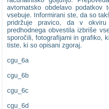
računalniško goljufijo. Prepove
avtomatsko obdelavo podatkov te
vsebuje. Informirani ste, da so t
pridržuje pravico, da v okviru
predhodnega obvestila izbriše vse
sporočili, fotografijami in grafiko,
tiste, ki so opisani zgoraj.
cgu_6a
cgu_6b
cgu_6c
cgu_6d