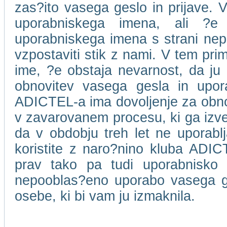
zas?ito vasega geslo in prijave. V
uporabniskega imena, ali ?e
uporabniskega imena s strani ne
vzpostaviti stik z nami. V tem pri
ime, ?e obstaja nevarnost, da ju 
obnovitev vasega gesla in upor
ADICTEL-a ima dovoljenje za obnov
v zavarovanem procesu, ki ga izv
da v obdobju treh let ne uporablja
koristite z naro?nino kluba ADICT
prav tako pa tudi uporabnisko
nepooblas?eno uporabo vasega ge
osebe, ki bi vam ju izmaknila.