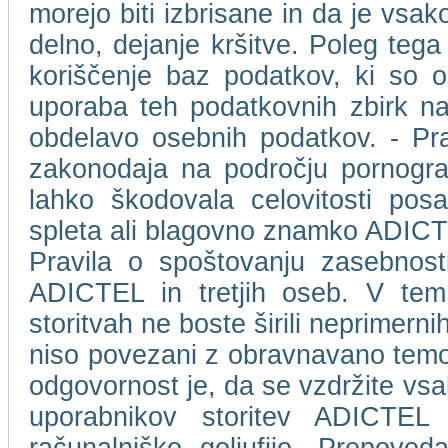
morejo biti izbrisane in da je vs
delno, dejanje kršitve. Poleg tega
koriščenje baz podatkov, ki so 
uporaba teh podatkovnih zbirk na
obdelavo osebnih podatkov. - Pr
zakonodaja na področju pornografs
lahko škodovala celovitosti pos
spleta ali blagovno znamko ADICTEL 
Pravila o spoštovanju zasebnost
ADICTEL in tretjih oseb. V tem 
storitvah ne boste širili neprimernih,
niso povezani z obravnavano temo.
odgovornost je, da se vzdržite vsa
uporabnikov storitev ADICTEL a