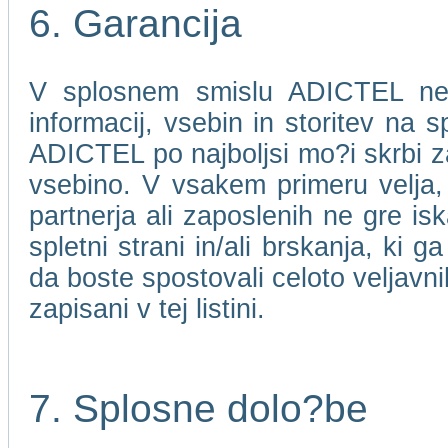
6. Garancija
V splosnem smislu ADICTEL ne j
informacij, vsebin in storitev na 
ADICTEL po najboljsi mo?i skrbi za
vsebino. V vsakem primeru velja
partnerja ali zaposlenih ne gre isk
spletni strani in/ali brskanja, ki 
da boste spostovali celoto veljavni
zapisani v tej listini.
7. Splosne dolo?be