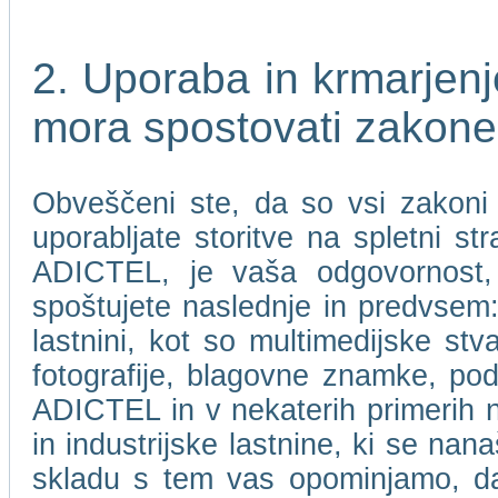
2. Uporaba in krmarje
mora spostovati zakone
Obveščeni ste, da so vsi zakoni i
uporabljate storitve na spletni 
ADICTEL, je vaša odgovornost, 
spoštujete naslednje in predvsem: 
lastnini, kot so multimedijske stv
fotografije, blagovne znamke, pod
ADICTEL in v nekaterih primerih nje
in industrijske lastnine, ki se n
skladu s tem vas opominjamo, 