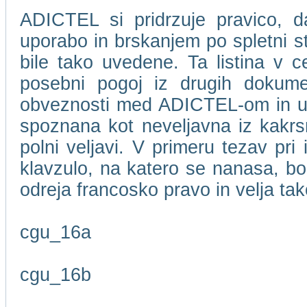
ADICTEL si pridrzuje pravico, d
uporabo in brskanjem po spletni 
bile tako uvedene. Ta listina v c
posebni pogoj iz drugih dokume
obveznosti med ADICTEL-om in upor
spoznana kot neveljavna iz kakrsn
polni veljavi. V primeru tezav pri
klavzulo, na katero se nanasa, bo
odreja francosko pravo in velja t
cgu_16a
cgu_16b