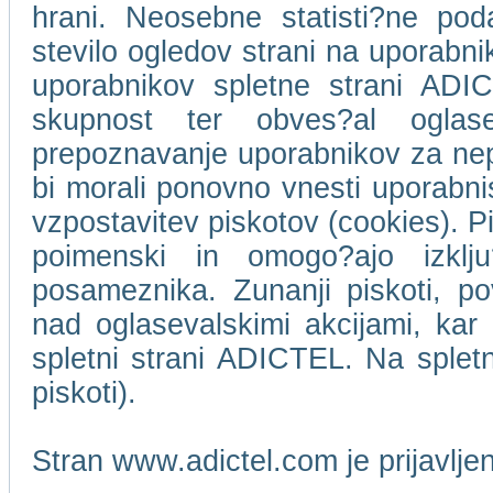
hrani. Neosebne statisti?ne pod
stevilo ogledov strani na uporabn
uporabnikov spletne strani ADIC
skupnost ter obves?al oglase
prepoznavanje uporabnikov za ne
bi morali ponovno vnesti uporabni
vzpostavitev piskotov (cookies). Pi
poimenski in omogo?ajo izklj
posameznika. Zunanji piskoti, p
nad oglasevalskimi akcijami, kar 
spletni strani ADICTEL. Na splet
piskoti).
Stran www.adictel.com je prijavlj