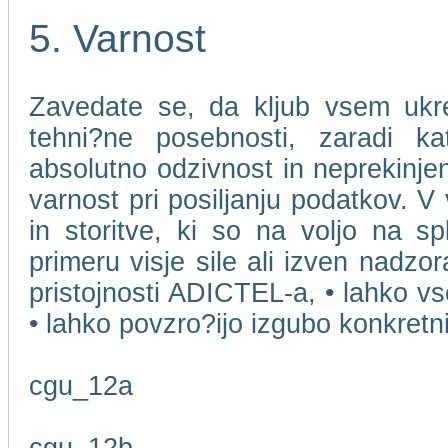
5. Varnost
Zavedate se, da kljub vsem ukr
tehni?ne posebnosti, zaradi k
absolutno odzivnost in neprekinjen
varnost pri posiljanju podatkov. V
in storitve, ki so na voljo na s
primeru visje sile ali izven nadzo
pristojnosti ADICTEL-a, • lahko v
• lahko povzro?ijo izgubo konkret
cgu_12a