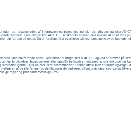
heden og nøjagtigheden af information og tjenesters indhold, der tilbydes på sitet ADIC
 kvalitetsindhold. I alle tilfæde kan ADICTEL selskabets ansvar, eller ansvar af en af dets pa
/ eller din færden på nettet. Du er forpligtet til at overholde alle lovmæssige krav og bestemme
lserne i den nuværende aftale. Ved fortsat at bruge sitet ADICTEL og ved at browse på sitet
arternes forpligtelser: Ingen generel eller specifik betingelse medtaget i andre dokumenter k
 internetbrugerne. Hvis en eller flere bestemmelser i denne aftale blev erklæret ugyldige u
stvivl mellem en af de titler/emner og de klausuler de vedrører, vil det omtvistest spørgsmål bl
mæssige regler og proceduremæssige krav.