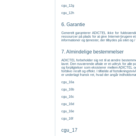
cgu_12g
cgu_12h
6. Garantie
Generelt garanterer ADICTEL ikke for fuldstændig
ressourcer på plads for at give Internet-brugere et
informationer og tjenester, der tilbydes på sitet og 
7. Almindelige bestemmelser
ADICTEL forbeholder sig ret til at ændre bestemme
lavet. Den nuværende aftale er et udtryk for alle p
og forpligtelser som eksisterer mellem ADICTEL og
forblive i kraft og effekt. I tilfælde af fortolkning
er underlagt fransk ret, hvad der angår indholds
cgu_16a
cgu_16b
cgu_16c
cgu_16d
cgu_16e
cgu_16f
cgu_17