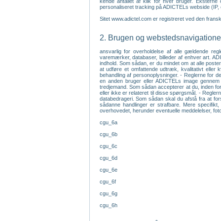
kende antallet af klik for hver bruger. Ekstern
personaliseret tracking på ADICTELs webside (IP, 
Sitet www.adictel.com er registreret ved den fran
2. Brugen og webstedsnavigationen
ansvarlig for overholdelse af alle gældende regl
varemærker, databaser, billeder af enhver art. ADI
indhold. Som sådan, er du mindet om at alle poster 
at udføre et omfattende udtræk, kvalitativt elle
behandling af personoplysninger. - Reglerne for den
en anden bruger eller ADICTELs image gennem udfo
tredjemand. Som sådan accepterer at du, inden for
eller ikke er relateret til disse spørgsmål. - Regle
databedrageri. Som sådan skal du afstå fra at fors
sådanne handlinger er strafbare. Mere specifikt, 
overhovedet, herunder eventuelle meddelelser, fotog
cgu_6a
cgu_6b
cgu_6c
cgu_6d
cgu_6e
cgu_6f
cgu_6g
cgu_6h