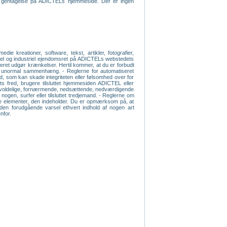
ven gentagelse på ADICTELs hjemmeside. Der er ingen
e kreationer, software, tekst, artikler, fotografier,
ektuel og industriel ejendomsret på ADICTELs webstedets
iseret udgør krænkelser. Hertil kommer, at du er forbudt
 en unormal sammenhæng. - Reglerne for automatiseret
old, som kan skade integriteten eller følsomhed over for
s fred, brugere tilsluttet hjemmesiden ADICTEL eller
e, voldelige, fornærmende, nedsættende, nedværdigende
 nogen, surfer eller tilsluttet tredjemand. - Reglerne om
s de elementer, den indeholder. Du er opmærksom på, at
 uden forudgående varsel ethvert indhold af nogen art
nfor.