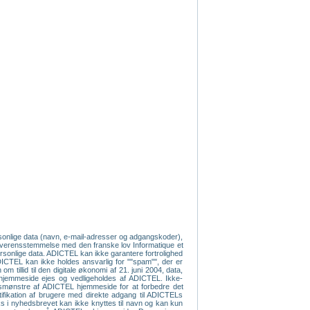
ersonlige data (navn, e-mail-adresser og adgangskoder),
 overensstemmelse med den franske lov Informatique et
 personlige data. ADICTEL kan ikke garantere fortrolighed
 ADICTEL kan ikke holdes ansvarlig for ""spam"", der er
 tillid til den digitale økonomi af 21. juni 2004, data,
s hjemmeside ejes og vedligeholdes af ADICTEL. Ikke-
ugsmønstre af ADICTEL hjemmeside for at forbedre det
tifikation af brugere med direkte adgang til ADICTELs
nks i nyhedsbrevet kan ikke knyttes til navn og kan kun