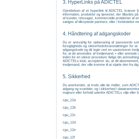
3. HyperLinks på ADICTEL
Oprettelsen af et hyperlink til ADICTEL kræver 
information, produkter og tjenester, der tilbydes 
af kunder, retssager, kommercielle problemer af enhv
sælges af tilknyttede partnere, eller i forbindelse 
4. Håndtering af adgangskoder
Du er ansvarlig for opbevaring af passwords som 
forsigtigheds-og sikkerhedsforanstaltninger for at
adgangskode og dit login ved en uautoriseret tredj
for, at de anvendes af tredjemand, • eller anmode 
inden for en sikker procedure ifølge din anmodning
ADICTELs klub, accepterer du, at dit abonnement, l
tredjemand, der ville komme til at stjæle den fra dig
5. Sikkerhed
Du anerkender, at trods alle de midler, som ADICTE
adgang og svartider, og i sikkerhed i datatransmiss
majeure eller forhold udenfor ADICTELs vilje eller 
cgu_12a
cgu_12b
cgu_12c
cgu_12d
cgu_12e
cgu_12f