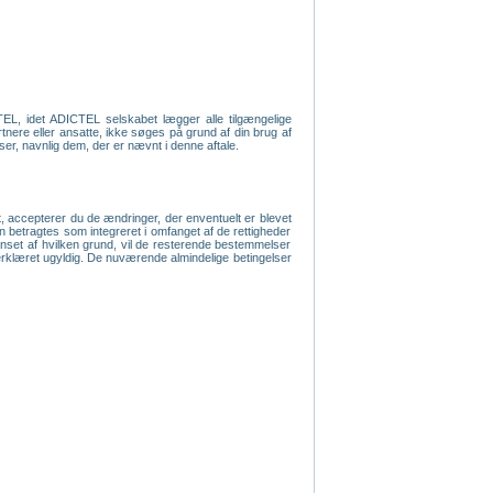
TEL, idet ADICTEL selskabet lægger alle tilgængelige
rtnere eller ansatte, ikke søges på grund af din brug af
lser, navnlig dem, der er nævnt i denne aftale.
, accepterer du de ændringer, der enventuelt er blevet
an betragtes som integreret i omfanget af de rettigheder
anset af hvilken grund, vil de resterende bestemmelser
ive erklæret ugyldig. De nuværende almindelige betingelser