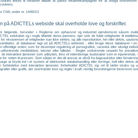
e cookies linked til reklamer tillader at pakke reklamekampagner for at undgå overdre
cookies).
ske CNIL under nr. 1446013
 på ADICTELs webside skal overholde love og forskrifter.
er følgende, herunder: • Reglerne om ophavsret og industriel ejendomsret såsom multimedi
CTEL selskabet og i nogle tilfælde deres partnere, ejer selv de fulde rettigheder til intell
for eksistensen af rettigheder kan ikke slettes, og alle reproduktion, hel eller delvis, uautor
r kvantitativt, af databaser lagt ud på ADICTELs websted , eller bruge disse databaser i
 offentlige orden, som for eksempel regulering af pornografisk, racistisk eller ulovligt indh
rdrende meddelelser, tekster eller billeder. - Regler vedrørende respekt for privatlivet
 de interaktive tjenester som udbydes, ikke vil viderebringe budskaber som er injurierend
rne for retten til pressen. Som sådan er det dit ansvar at afstå fra bagvaskelse eller fornærme
øge at bryde ind i et system af elektronisk databehandling eller forringe, helt eller delvi
i forbindelse med interaktive tjenester, forbeholder ADICTEL sig ret til slette straks og
rafier eller grafik, der overtræder love og regler i kraft, nemlig forordningerne beskrevet ove