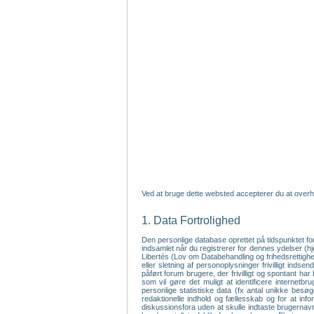
Ved at bruge dette websted accepterer du at overh
1. Data Fortrolighed
Den personlige database oprettet på tidspunktet fo
indsamlet når du registrerer for dennes ydelser (
Libertés (Lov om Databehandling og frihedsrettighede
eller sletning af personoplysninger frivilligt inds
påført forum brugere, der frivilligt og spontant har
som vil gøre det muligt at identificere internet
personlige statistiske data (fx antal unikke bes
redaktionelle indhold og fællesskab og for at inf
diskussionsfora uden at skulle indtaste brugernavn