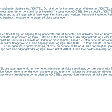
forudgående tilladelse fra ADICTEL. Du skal derfor kontakte vores Webmaster. ADICTEL e
på websteder, der er genstand for et hyperlink fra webstedet ADICTEL. Mere specifikt, ADICT
er art, tab af image, tab af fortjeneste, kan ikke søges hverken i henhold til kvalitet og / el
med betalingstransaktioner foretaget på disse websteder.
er tildelt til dig for adgang til og gennemførelse af tjenester, der udbydes med en beg
 beskytte dit password og login. I tilfælde af tab eller tyveri af din adgangskode og / eller
epart, bør du straks kontakte os. Inden for disse rammer, kan du: • Enten bede om udskiftni
om sikker tilbagegivelse af dine adgangskoder og login. Kun ADICTELs læge direktør er autor
. Du skal også være opmærksom på, at hvis i en periode på tre år, du ikke har brugt de tjen
ige som dine adgangskoder og login, bliver slettet. ADICTEL kan ikke holdes ansvarlig for u
.
L selskabet gennemfører, internettet indeholder tekniske specifiteter, der gør det umuligt f
ion. Under alle omstændigheder, accepterer du, at de informationer og tjenester, der tilbydes
faktiske omstændigheder der er udenfors ADICTELs ansvar, • kan indeholde tekniske eller menne