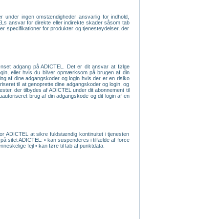
r under ingen omstændigheder ansvarlig for indhold,
ELs ansvar for direkte eller indirekte skader såsom tab
ler specifikationer for produkter og tjenesteydelser, der
rænset adgang på ADICTEL. Det er dit ansvar at følge
 login, eller hvis du bliver opmærksom på brugen af din
ng af dine adgangskoder og login hvis der er en risiko
iseret til at genoprette dine adgangskoder og login, og
ester, der tilbydes af ADICTEL under dit abonnement til
autoriseret brug af din adgangskode og dit login af en
or ADICTEL at sikre fuldstændig kontinuitet i tjenesten
 på sitet ADICTEL: • kan suspenderes i tilfælde af force
skelige fejl • kan føre til tab af punktdata.