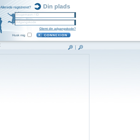
Din plads
Allerede registreret?
Brugernavn / ID
Adgangskode
Glemt din adgangskode?
Husk mig
E