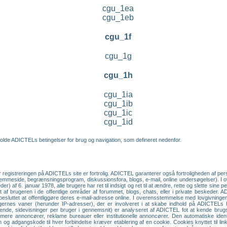
cgu_1ea
cgu_1eb
cgu_1f
cgu_1g
cgu_1h
cgu_1ia
cgu_1ib
cgu_1ic
cgu_1id
olde ADICTELs betingelser for brug og navigation, som defineret nedenfor.
r registreringen på ADICTELs site er fortrolig. ADICTEL garanterer også fortroligheden af p
hjemmeside, begrænsningsprogram, diskussionsfora, blogs, e-mail, online undersøgelser). I
r) af 6. januar 1978, alle brugere har ret til indsigt og ret til at ændre, rette og slette sine
endt af brugeren i de offentlige områder af forummet, blogs, chats, eller i private beskeder.
 besluttet at offentliggøre deres e-mail-adresse online. I overensstemmelse med lovgivningen om
brugernes vaner (herunder IP-adresser), der er involveret i at skabe indhold på ADICTEL
øgende, sidevisninger per bruger i gennemsnit) er analyseret af ADICTEL fot at kende br
ormere annoncører, reklame bureauer eller institutionelle annoncører. Den automatiske iden
 og adgangskode til hver forbindelse kræver etablering af en cookie. Cookies knyttet til li