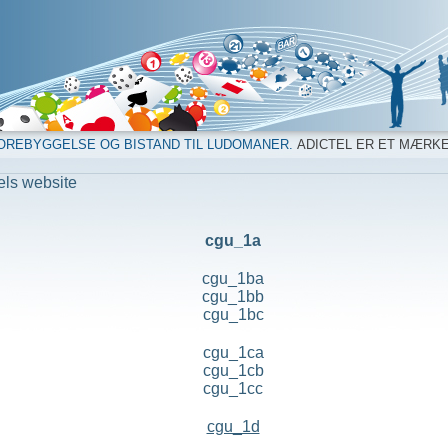
OREBYGGELSE OG BISTAND TIL LUDOMANER.
ADICTEL ER ET MÆRK
els website
cgu_1a
cgu_1ba
cgu_1bb
cgu_1bc
cgu_1ca
cgu_1cb
cgu_1cc
cgu_1d