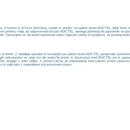
iz?rpnost in to?nost informacij, vsebin in storitev na spletni strani ADICTEL, kljub temu 
m primeru velja, da odgovornosti druzbe ADICTEL, njenega partnerja ali zaposlenih ne gre is
bnik. Zavezujete se, da boste spostovali celoto veljavnih zahtev in predpisov, se posebej tistih, ki
te listine. Z nadaljnjo uporabo in brskanjem po spletni strani ADICTEL sprejemate spremembe
rugih dokumentov ne steje kot del podro?ja pravic in obveznosti med ADICTEL-om in uporabn
?be ostajajo v polni veljavi. V primeru tezav pri interpretaciji med katerim izmed naslov
vo in velja tako v materialnem kot procesnem pravu.