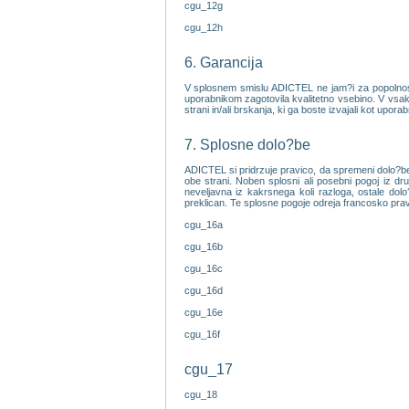
cgu_12g
cgu_12h
6. Garancija
V splosnem smislu ADICTEL ne jam?i za popolnost, 
uporabnikom zagotovila kvalitetno vsebino. V vsake
strani in/ali brskanja, ki ga boste izvajali kot upora
7. Splosne dolo?be
ADICTEL si pridrzuje pravico, da spremeni dolo?be 
obe strani. Noben splosni ali posebni pogoj iz d
neveljavna iz kakrsnega koli razloga, ostale dolo
preklican. Te splosne pogoje odreja francosko pra
cgu_16a
cgu_16b
cgu_16c
cgu_16d
cgu_16e
cgu_16f
cgu_17
cgu_18