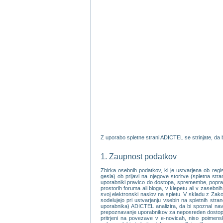
Z uporabo spletne strani ADICTEL se strinjate, da b
1. Zaupnost podatkov
Zbirka osebnih podatkov, ki je ustvarjena ob reg
gesla) ob prijavi na njegove storitve (spletna st
uporabniki pravico do dostopa, spremembe, popravka
prostorih foruma ali bloga, v klepetu ali v zasebni
svoj elektronski naslov na spletu. V skladu z Zako
sodelujejo pri ustvarjanju vsebin na spletnih stra
uporabnika) ADICTEL analizira, da bi spoznal nav
prepoznavanje uporabnikov za neposreden dostop do
pritrjeni na povezave v e-novicah, niso poimen