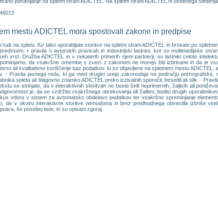
tirano ponavljanje na spletni strani ADICTEL. Na spletni strani ADICTEL ni osebnega sledenja (
446013
tnem mestu ADICTEL mora spostovati zakone in predpise
ni tudi na spletu. Ko tako uporabljate storitve na spletni strani ADICTEL in brskate po spl
predvsem: • pravila o avtorskih pravicah in industrijski lastnini, kot so multimedijske stvar
 vrst. Družba ADICTEL in v nekaterih primerih njeni partnerji, so lastniki celote intelektu
ominjamo, da vsakršne omembe v zvezi z zakonom ne morejo biti izbrisane in da je vsa
tivno ali kvalitativno koriščenje baz podatkov, ki so objavljene na spletnem mestu ADICTEL, a
 - Pravila javnega reda, ki ga med drugim ureja zakonodaja na področju pornografske, ras
abnika spleta ali blagovno znamko ADICTEL preko izzivalnih sporočil, besedil ali slik. - Pr
stu se strinjate, da v interaktivnih storitvah ne boste širili neprimernih, žaljivih ali poniže
govornost je, da se vzdržite vsakršnega obrekovanja ali žalitev, bodisi drugih uporabnikov st
skus vdora v sistem za avtomatsko obdelavo podatkov ter vsakršno spreminjanje elementov, 
, da v okviru interaktivne storitve nemudoma in brez predhodnega obvestila izbriše vsebi
 prava, še posebej tiste, ki so opisani zgoraj.