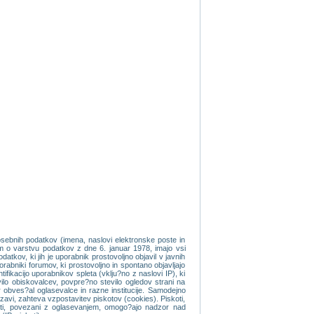
osebnih podatkov (imena, naslovi elektronske poste in
om o varstvu podatkov z dne 6. januar 1978, imajo vsi
tkov, ki jih je uporabnik prostovoljno objavil v javnih
orabniki forumov, ki prostovoljno in spontano objavljajo
fikacijo uporabnikov spleta (vklju?no z naslovi IP), ki
evilo obiskovalcev, povpre?no stevilo ogledov strani na
 obves?al oglasevalce in razne institucije. Samodejno
vi, zahteva vzpostavitev piskotov (cookies). Piskoti,
koti, povezani z oglasevanjem, omogo?ajo nadzor nad