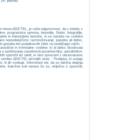
IP, piskoti).
etnem mestu ADICTEL, je vaša odgovornost, da v skladu z
itve, programska oprema, besedila, članki, fotografije,
alne in industrijske lastnine, ki se nanaša na vsebino
ko nepooblaščeno razmnoževanje, popolno ali delno,
li uporaba teh podatkovnih zbirk na neobičajen način. -
istične in kriminalne vsebine, ki bi lahko škodovala
avila o spoštovanju zasebnosti posameznika, uporabnikov
valnih sporočil ter takih, ki niso povezani z obravnavano
oritev ADICTEL ali tretjih oseb. - Predpise, ki urejajo
ki jih vsebuje. Informirani ste, da so takšna dejanja
ne, kakršne koli narave že so, vključno s sporočili,