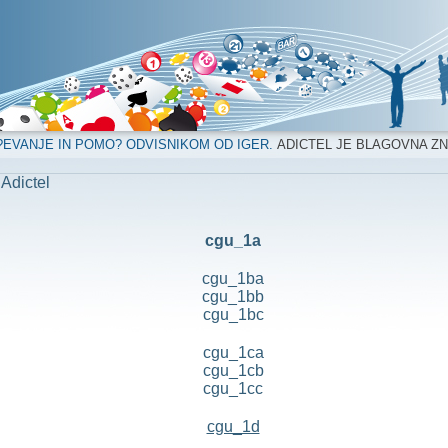
?EVANJE IN POMO? ODVISNIKOM OD IGER.
ADICTEL JE BLAGOVNA Z
 Adictel
cgu_1a
cgu_1ba
cgu_1bb
cgu_1bc
cgu_1ca
cgu_1cb
cgu_1cc
cgu_1d