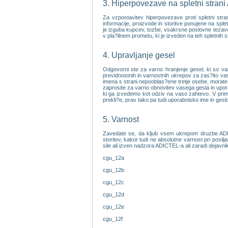
3. Hiperpovezave na spletni stran
Za vzpostavitev hiperpovezave proti spletni st
informacije, proizvode in storitve ponujene na sp
je izguba kupcev, tozbe, vsakrsne poslovne tezave, i
v pla?ilnem prometu, ki je izveden na teh spletnih s
4. Upravljanje gesel
Odgovorni ste za varno hranjenje gesel, ki so va
previdnostnih in varnostnih ukrepov za zas?ito vas
imena s strani nepooblas?ene tretje osebe, morate 
zaprosite za varno obnovitev vasega gesla in upo
ki ga izvedemo kot odziv na vaso zahtevo. V primer
prekli?e, prav tako pa tudi uporabnisko ime in ges
5. Varnost
Zavedate se, da kljub vsem ukrepom druzbe ADICT
storitev, kakor tudi ne absolutne varnost pri posilj
sile ali izven nadzora ADICTEL-a ali zaradi dejavni
cgu_12a
cgu_12b
cgu_12c
cgu_12d
cgu_12e
cgu_12f