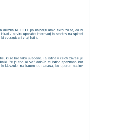
da druzba ADICTEL po najboljsi mo?i skrbi za to, da bi
kati v okviru uporabe informacij in storitev na spletni
 so zapisani v tej listini.
, ki so bile tako uvedene. Ta listina v celoti zavezuje
iki. ?e je ena ali ve? dolo?b te listine spoznana kot
ov in klavzulo, na katero se nanasa, bo sporen naslov