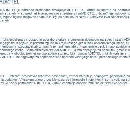
i ADICTEL
rani ADICTEL je potrebno predhodno dovoljenje ADICTEL-a. Obrniti se morate na oskrbni
letnih straneh, ki so predmet hiperpovezave s spletne strani ADICTEL. Natan?neje, odgovor
zguba ugleda blagovne znamke in izguba dobi?ka, ni iskati v kakovosti in/ali specifikacij izdel
traneh.
m bila dodeljena za dostop in uporabo storitev z omejenim dostopom na spletni strani ADI
ega geslo in prijave. V primeru izgube ali kraje vasega gesla in/ali uporabniskega imena, a
nemudoma vzpostaviti stik z nami. V tem primeru lahko: • zamenjate geslo in uporabnisko ime
rabniskega imena. Samo strokovni direktor ADICTEL-a ima dovoljenje za obnovitev gesla in
u, da v obdobju treh let ne uporabljate storitev, ki jih ponuja ADICTEL in ki jih koristite z
lo. ADICTEL ne odgovarja za nepooblas?eno uporabo vasega gesla in uporabniskega imena s str
EL internet predstavlja tehni?ne posebnosti, zaradi katerih je nemogo?e popolnoma zago
anju podatkov. V vsakem primeru potrjujete, da so informacije in storitve, ki so na voljo na sp
kov, ki niso v pristojnosti ADICTEL-a, • lahko vsebujejo napake tehni?ne ali ?loveske narave