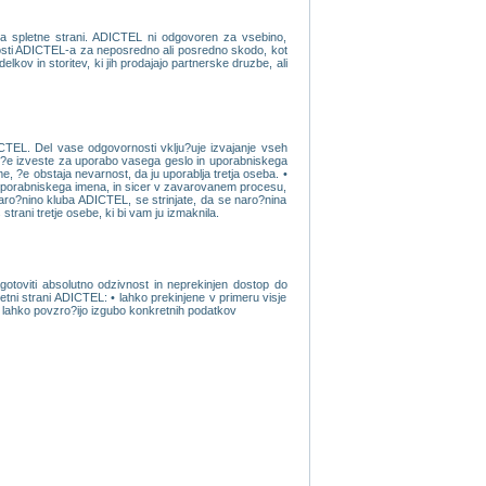
ka spletne strani. ADICTEL ni odgovoren za vsebino,
nosti ADICTEL-a za neposredno ali posredno skodo, kot
kov in storitev, ki jih prodajajo partnerske druzbe, ali
CTEL. Del vase odgovornosti vklju?uje izvajanje vseh
li ?e izveste za uporabo vasega geslo in uporabniskega
, ?e obstaja nevarnost, da ju uporablja tretja oseba. •
 uporabniskega imena, in sicer v zavarovanem procesu,
 naro?nino kluba ADICTEL, se strinjate, da se naro?nina
ani tretje osebe, ki bi vam ju izmaknila.
toviti absolutno odzivnost in neprekinjen dostop do
letni strani ADICTEL: • lahko prekinjene v primeru visje
 • lahko povzro?ijo izgubo konkretnih podatkov