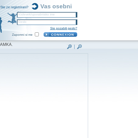
Vas osebni
Ste ze registrirani?
Vzdevek/uporabnisko ime
Geslo
Ste pozabili geslo?
Zapomni si me
NAMKA.