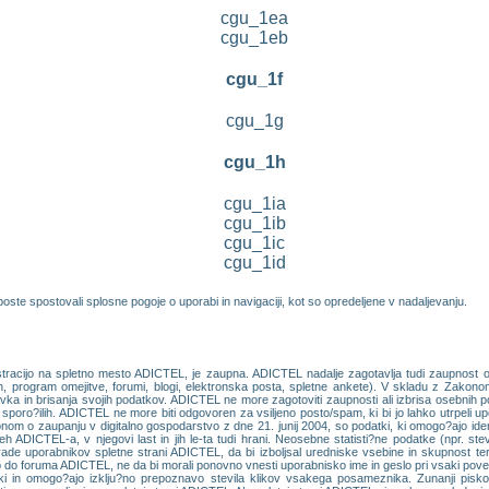
cgu_1ea
cgu_1eb
cgu_1f
cgu_1g
cgu_1h
cgu_1ia
cgu_1ib
cgu_1ic
cgu_1id
oste spostovali splosne pogoje o uporabi in navigaciji, kot so opredeljene v nadaljevanju.
istracijo na spletno mesto ADICTEL, je zaupna. ADICTEL nadalje zagotavlja tudi zaupnost 
ran, program omejitve, forumi, blogi, elektronska posta, spletne ankete). V skladu z Zakon
 in brisanja svojih podatkov. ADICTEL ne more zagotoviti zaupnosti ali izbrisa osebnih poda
h sporo?ilih. ADICTEL ne more biti odgovoren za vsiljeno posto/spam, ki bi jo lahko utrpeli up
nom o zaupanju v digitalno gospodarstvo z dne 21. junij 2004, so podatki, ki omogo?ajo identi
neh ADICTEL-a, v njegovi last in jih le-ta tudi hrani. Neosebne statisti?ne podatke (npr. st
ade uporabnikov spletne strani ADICTEL, da bi izboljsal uredniske vsebine in skupnost ter
 foruma ADICTEL, ne da bi morali ponovno vnesti uporabnisko ime in geslo pri vsaki poveza
ski in omogo?ajo izklju?no prepoznavo stevila klikov vsakega posameznika. Zunanji pis