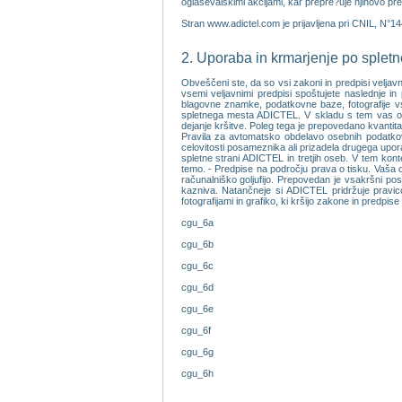
oglasevalskimi akcijami, kar prepre?uje njihovo pre
Stran www.adictel.com je prijavljena pri CNIL, N°1
2. Uporaba in krmarjenje po sple
Obveščeni ste, da so vsi zakoni in predpisi veljav
vsemi veljavnimi predpisi spoštujete naslednje in 
blagovne znamke, podatkovne baze, fotografije vseh
spletnega mesta ADICTEL. V skladu s tem vas op
dejanje kršitve. Poleg tega je prepovedano kvantita
Pravila za avtomatsko obdelavo osebnih podatkov.
celovitosti posameznika ali prizadela drugega upor
spletne strani ADICTEL in tretjih oseb. V tem kontek
temo. - Predpise na področju prava o tisku. Vaša od
računalniško goljufijo. Prepovedan je vsakršni po
kazniva. Natančneje si ADICTEL pridržuje pravico
fotografijami in grafiko, ki kršijo zakone in predpise
cgu_6a
cgu_6b
cgu_6c
cgu_6d
cgu_6e
cgu_6f
cgu_6g
cgu_6h