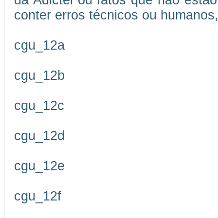
da Adictel ou fatos que não estão
conter erros técnicos ou humanos,
cgu_12a
cgu_12b
cgu_12c
cgu_12d
cgu_12e
cgu_12f