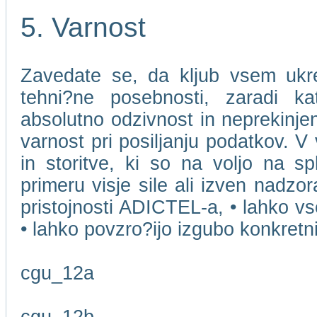
5. Varnost
Zavedate se, da kljub vsem ukr
tehni?ne posebnosti, zaradi k
absolutno odzivnost in neprekinjen
varnost pri posiljanju podatkov. V
in storitve, ki so na voljo na s
primeru visje sile ali izven nadzo
pristojnosti ADICTEL-a, • lahko v
• lahko povzro?ijo izgubo konkret
cgu_12a