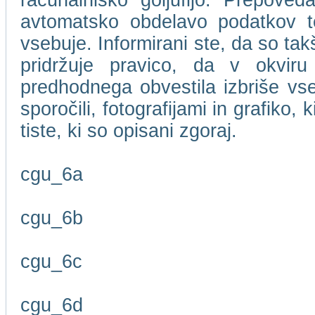
računalniško goljufijo. Prepove
avtomatsko obdelavo podatkov te
vsebuje. Informirani ste, da so t
pridržuje pravico, da v okviru
predhodnega obvestila izbriše vse
sporočili, fotografijami in grafiko,
tiste, ki so opisani zgoraj.
cgu_6a
cgu_6b
cgu_6c
cgu_6d