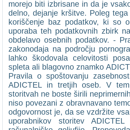
morejo biti izbrisane in da je vs
delno, dejanje kršitve. Poleg tega
koriščenje baz podatkov, ki so 
uporaba teh podatkovnih zbirk na
obdelavo osebnih podatkov. - Pr
zakonodaja na področju pornografs
lahko škodovala celovitosti pos
spleta ali blagovno znamko ADICTEL 
Pravila o spoštovanju zasebnost
ADICTEL in tretjih oseb. V tem 
storitvah ne boste širili neprimernih,
niso povezani z obravnavano temo.
odgovornost je, da se vzdržite vsa
uporabnikov storitev ADICTEL a