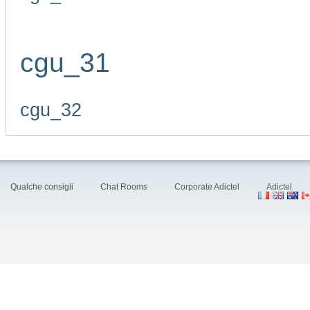
cgu_31
cgu_32
Qualche consigli
Chat Rooms
Corporate Adictel
Adictel