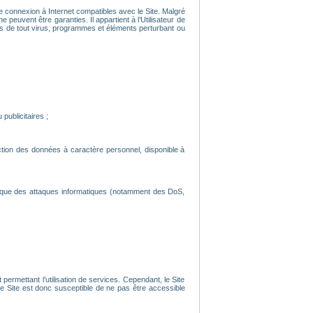
’une connexion à Internet compatibles avec le Site. Malgré
 peuvent être garanties. Il appartient à l’Utilisateur de
nués de tout virus, programmes et éléments perturbant ou
publicitaires ;
ection des données à caractère personnel, disponible à
s que des attaques informatiques (notamment des DoS,
ermettant l’utilisation de services. Cependant, le Site
 Site est donc susceptible de ne pas être accessible