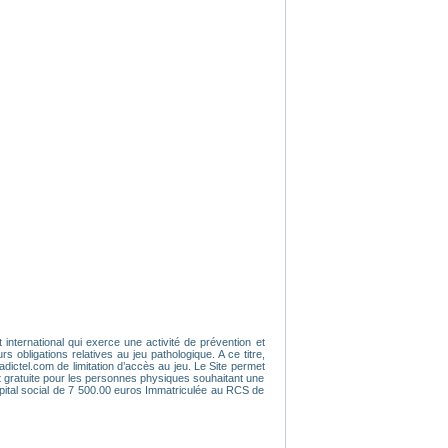
 international qui exerce une activité de prévention et
obligations relatives au jeu pathologique. A ce titre,
dictel.com de limitation d’accès au jeu. Le Site permet
t gratuite pour les personnes physiques souhaitant une
pital social de 7 500.00 euros Immatriculée au RCS de