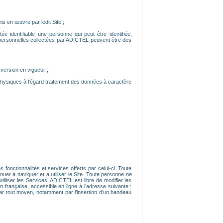
is en œuvre par ledit Site ;
e identifiable une personne qui peut être identifiée,
 personnelles collectées par ADICTEL peuvent être des
 version en vigueur ;
physiques à l’égard traitement des données à caractère
 fonctionnalités et services offerts par celui-ci. Toute
uer à naviguer et à utiliser le Site. Toute personne ne
iliser les Services. ADICTEL est libre de modifier les
n française, accessible en ligne à l’adresse suivante :
 par tout moyen, notamment par l’insertion d’un bandeau