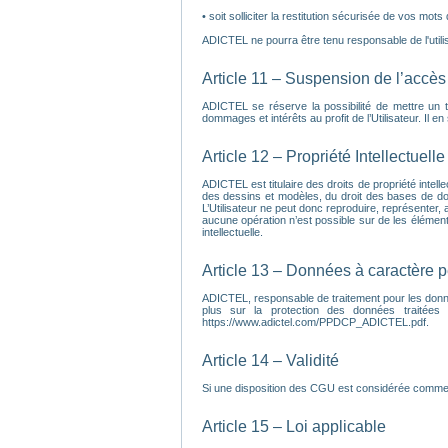
• soit solliciter la restitution sécurisée de vos mots
ADICTEL ne pourra être tenu responsable de l'utilisa
Article 11 – Suspension de l’accès 
ADICTEL se réserve la possibilité de mettre un 
dommages et intérêts au profit de l’Utilisateur. Il 
Article 12 – Propriété Intellectuelle
ADICTEL est titulaire des droits de propriété intell
des dessins et modèles, du droit des bases de do
L’Utilisateur ne peut donc reproduire, représenter, a
aucune opération n’est possible sur de les éléments 
intellectuelle.
Article 13 – Données à caractère 
ADICTEL, responsable de traitement pour les donnée
plus sur la protection des données traitées
https://www.adictel.com/PPDCP_ADICTEL.pdf.
Article 14 – Validité
Si une disposition des CGU est considérée comme inv
Article 15 – Loi applicable