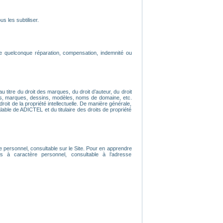
s les subtiliser.
e quelconque réparation, compensation, indemnité ou
u titre du droit des marques, du droit d’auteur, du droit
os, marques, dessins, modèles, noms de domaine, etc.
droit de la propriété intellectuelle. De manière générale,
lable de ADICTEL et du titulaire des droits de propriété
e personnel, consultable sur le Site. Pour en apprendre
 à caractère personnel, consultable à l’adresse