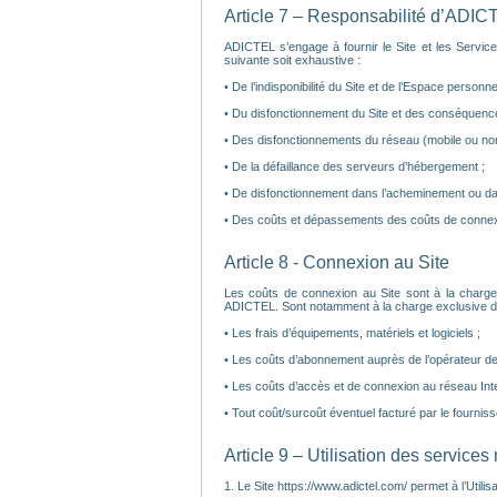
Article 7 – Responsabilité d’ADIC
ADICTEL s’engage à fournir le Site et les Service
suivante soit exhaustive :
• De l’indisponibilité du Site et de l’Espace personnel 
• Du disfonctionnement du Site et des conséquence
• Des disfonctionnements du réseau (mobile ou non
• De la défaillance des serveurs d’hébergement ;
• De disfonctionnement dans l’acheminement ou da
• Des coûts et dépassements des coûts de connexi
Article 8 - Connexion au Site
Les coûts de connexion au Site sont à la charge
ADICTEL. Sont notamment à la charge exclusive de l’
• Les frais d’équipements, matériels et logiciels ;
• Les coûts d’abonnement auprès de l’opérateur de t
• Les coûts d’accès et de connexion au réseau Inte
• Tout coût/surcoût éventuel facturé par le fourniss
Article 9 – Utilisation des services
1. Le Site https://www.adictel.com/ permet à l’Utilis