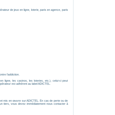
érateur de jeux en ligne, loterie, paris en agence, paris
tre l’addiction.
ligne, les casinos, les loteries, etc.), celui-ci peut
opérateur est adhérent au label ADICTEL.
tion et mis en œuvre sur ADICTEL. En cas de perte ou de
r un tiers, vous devez immédiatement nous contacter à