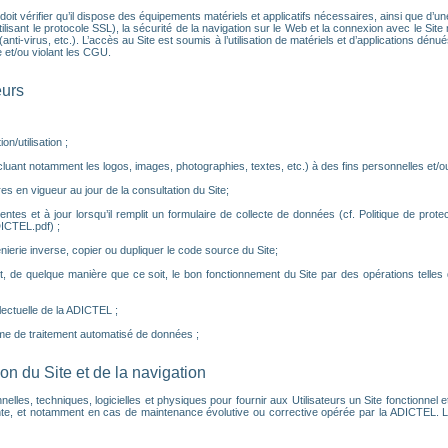
eur doit vérifier qu’il dispose des équipements matériels et applicatifs nécessaires, ainsi que d
isant le protocole SSL), la sécurité de la navigation sur le Web et la connexion avec le Site ne
nti-virus, etc.). L’accès au Site est soumis à l’utilisation de matériels et d’applications dé
 et/ou violant les CGU.
eurs
n/utilisation ;
luant notamment les logos, images, photographies, textes, etc.) à des fins personnelles et/ou 
es en vigueur au jour de la consultation du Site;
tes et à jour lorsqu’il remplit un formulaire de collecte de données (cf. Politique de prot
ICTEL.pdf) ;
nierie inverse, copier ou dupliquer le code source du Site;
, de quelque manière que ce soit, le bon fonctionnement du Site par des opérations telle
llectuelle de la ADICTEL ;
me de traitement automatisé de données ;
tion du Site et de la navigation
, techniques, logicielles et physiques pour fournir aux Utilisateurs un Site fonctionnel et p
e, et notamment en cas de maintenance évolutive ou corrective opérée par la ADICTEL. Le