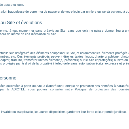
 de passe et login.
tion frauduleuse de votre mot de passe et de votre login par un tiers qui serait parvenu à vou
au Site et évolutions
terme, à tout moment et sans préavis au Site, sans que cela ne puisse donner lieu à un
en sera de même en cas d’évolution du Site.
ectuelle sur l’intégralité des éléments composant le Site, et notamment les éléments protégés a
nnées, etc. Ces éléments protégés peuvent être les textes, logos, charte graphique, phot
dapter, traduire, transférer un/des élément(s) présent(s) sur le Site et protégé(s) au titre du 
protégés par le droit de la propriété intellectuelle sans autorisation écrite, expresse et préa
personnel
s collectées à partir du Site, a élaboré une Politique de protection des données à caractèr
 par la ADICTEL, vous pouvez consulter notre Politique de protection des données
alide ou inapplicable, les autres dispositions garderont leur force et leur portée juridique.