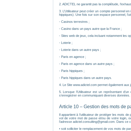
2. ADICTEL ne garantit pas la complétude, l’exhaust
3. L’Utilisateur peut créer un compte personnel en i
hippiques). Une fois sur son espace personnel, l’util
- Casinos terrestres ;
- Casino dans un pays autre que la France ;
- Sites web de jeux, cela incluant notamment les op
- Loterie ;
- Loterie dans un autre pays ;
- Paris en agence ;
- Paris en agence dans un autre pays ;
- Paris hippiques ;
- Paris hippiques dans un autre pays.
4. Le Site www.adictel.com permet également aux joue
5. Lorsque l’Utilisateur est un représentant d’un
s’enregistrer en communiquant diverses données. C
Article 10 – Gestion des mots de 
Il appartient à l’utilisateur de protéger les mots
vol de votre mot de passe et/ou de votre login, o
l’adresse adictel.consulting@gmail.com. Dans ce c
• soit solliciter le remplacement de vos mots de pass