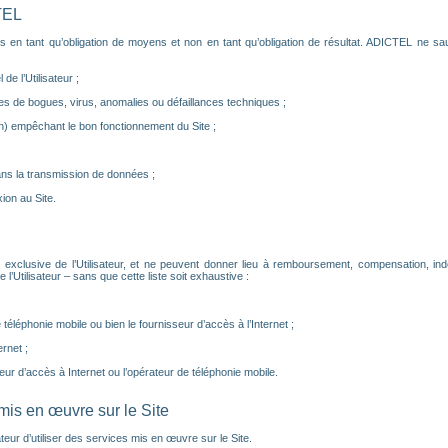
TEL
s en tant qu’obligation de moyens et non en tant qu’obligation de résultat. ADICTEL ne sau
de l’Utilisateur ;
s de bogues, virus, anomalies ou défaillances techniques ;
) empêchant le bon fonctionnement du Site ;
ns la transmission de données ;
on au Site.
 exclusive de l’Utilisateur, et ne peuvent donner lieu à remboursement, compensation, i
Utilisateur – sans que cette liste soit exhaustive :
éléphonie mobile ou bien le fournisseur d’accès à l’Internet ;
rnet ;
eur d’accès à Internet ou l’opérateur de téléphonie mobile.
 mis en œuvre sur le Site
ateur d’utiliser des services mis en œuvre sur le Site.