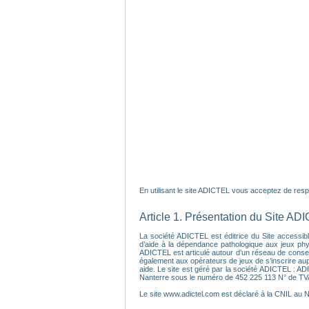
En utilisant le site ADICTEL vous acceptez de respec
Article 1. Présentation du Site AD
La société ADICTEL est éditrice du Site accessible
d’aide à la dépendance pathologique aux jeux physi
ADICTEL est articulé autour d’un réseau de conseil
également aux opérateurs de jeux de s’inscrire au
aide. Le site est géré par la société ADICTEL : A
Nanterre sous le numéro de 452 225 113 N° de T
Le site www.adictel.com est déclaré à la CNIL au