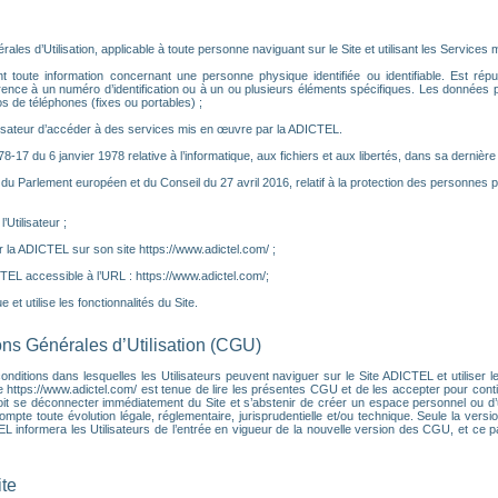
es d’Utilisation, applicable à toute personne naviguant sur le Site et utilisant les Services m
toute information concernant une personne physique identifiée ou identifiable. Est réputé
rence à un numéro d’identification ou à un ou plusieurs éléments spécifiques. Les données
 de téléphones (fixes ou portables) ;
ilisateur d’accéder à des services mis en œuvre par la ADICTEL.
°78-17 du 6 janvier 1978 relative à l’informatique, aux fichiers et aux libertés, dans sa dernière
u Parlement européen et du Conseil du 27 avril 2016, relatif à la protection des personnes 
Utilisateur ;
 la ADICTEL sur son site https://www.adictel.com/ ;
CTEL accessible à l’URL : https://www.adictel.com/;
 et utilise les fonctionnalités du Site.
ions Générales d’Utilisation (CGU)
ditions dans lesquelles les Utilisateurs peuvent naviguer sur le Site ADICTEL et utiliser les
e https://www.adictel.com/ est tenue de lire les présentes CGU et de les accepter pour contin
it se déconnecter immédiatement du Site et s’abstenir de créer un espace personnel ou d’ut
e toute évolution légale, réglementaire, jurisprudentielle et/ou technique. Seule la versio
CTEL informera les Utilisateurs de l’entrée en vigueur de la nouvelle version des CGU, et ce
ite