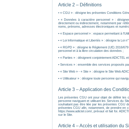
Article 2 – Définitions
• « CGU » : désigne les présentes Conditions Général
• « Données à caractère personnel » : désignent 
directement ou indirectement, notamment par réfé
noms, prénoms, adresses électroniques et numéros
• « Espace personnel » : espace permettant à l’Ut
• « Loi Informatique et Libertés » : désigne la Loi n
• « RGPD » : désigne le Règlement (UE) 2016/679 d
personnel et à la libre circulation des données ;
• « Parties » : désignent conjointement ADICTEL et l’
• Services » : ensemble des services proposés par
• « Site Web » - « Site » : désigne le Site Web ADI
• « Utilisateur » : désigne toute personne qui navigue
Article 3 – Application des Condit
Les présentes CGU ont pour objet de définir les con
personne naviguant et utilisant les Services du Sit
souhaitant pas être liée par les présentes CGU do
présentes CGU afin, notamment, de prendre en compt
https://www.adictel.com/, prévaut et fait foi. ADI
sur le Site.
Article 4 – Accès et utilisation du S