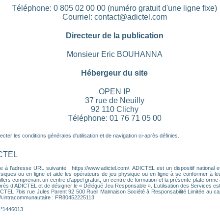
Téléphone: 0 805 02 00 00 (numéro gratuit d'une ligne fixe)
Courriel: contact@adictel.com
Directeur de la publication
Monsieur Eric BOUHANNA
Hébergeur du site
OPEN IP
37 rue de Neuilly
92 110 Clichy
Téléphone: 01 76 71 05 00
ter les conditions générales d'utilisation et de navigation ci-après définies.
ICTEL
 à l’adresse URL suivante : https://www.adictel.com/. ADICTEL est un dispositif national et
ques ou en ligne et aide les opérateurs de jeu physique ou en ligne à se conformer à leurs 
lers comprenant un centre d’appel gratuit, un centre de formation et la présente plateforme a
près d’ADICTEL et de désigner le « Délégué Jeu Responsable ». L’utilisation des Services es
DICTEL 7bis rue Jules Parent 92 500 Rueil Malmaison Société à Responsabilité Limitée au ca
VA intracommunautaire : FR80452225113
 N°1446013