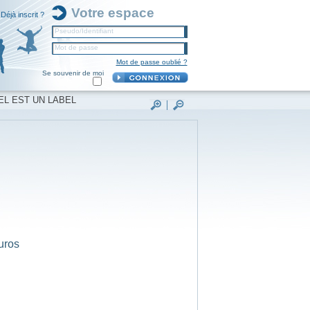
Votre espace
Déjà inscrit ?
Pseudo/Identifiant
Mot de passe
Mot de passe oublié ?
Se souvenir de moi
EL EST UN LABEL
uros