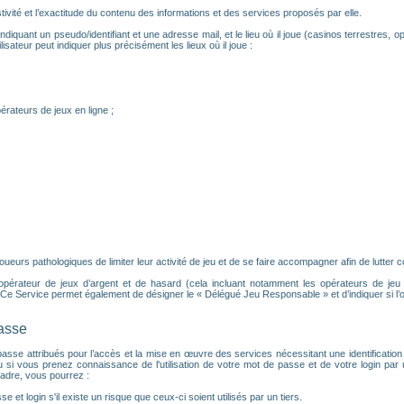
ivité et l’exactitude du contenu des informations et des services proposés par elle.
ndiquant un pseudo/identifiant et une adresse mail, et le lieu où il joue (casinos terrestres, op
isateur peut indiquer plus précisément les lieux où il joue :
érateurs de jeux en ligne ;
urs pathologiques de limiter leur activité de jeu et de se faire accompagner afin de lutter con
 opérateur de jeux d’argent et de hasard (cela incluant notamment les opérateurs de jeu en 
e Service permet également de désigner le « Délégué Jeu Responsable » et d’indiquer si l’
passe
 de passe attribués pour l’accès et la mise en œuvre des services nécessitant une identifica
u si vous prenez connaissance de l'utilisation de votre mot de passe et de votre login pa
adre, vous pourrez :
e et login s'il existe un risque que ceux-ci soient utilisés par un tiers.