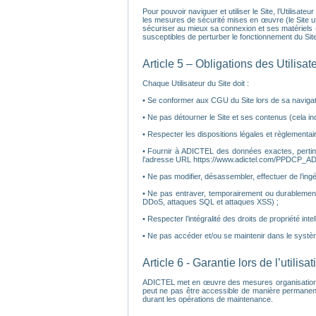
Pour pouvoir naviguer et utiliser le Site, l’Utilisat
les mesures de sécurité mises en œuvre (le Site util
sécuriser au mieux sa connexion et ses matériels (a
susceptibles de perturber le fonctionnement du Site
Article 5 – Obligations des Utilisat
Chaque Utilisateur du Site doit :
• Se conformer aux CGU du Site lors de sa navigatio
• Ne pas détourner le Site et ses contenus (cela inc
• Respecter les dispositions légales et règlementair
• Fournir à ADICTEL des données exactes, pertinen
l’adresse URL https://www.adictel.com/PPDCP_AD
• Ne pas modifier, désassembler, effectuer de l’ingé
• Ne pas entraver, temporairement ou durablement
DDoS, attaques SQL et attaques XSS) ;
• Respecter l’intégralité des droits de propriété inte
• Ne pas accéder et/ou se maintenir dans le systè
Article 6 - Garantie lors de l’utilisa
ADICTEL met en œuvre des mesures organisationnelles
peut ne pas être accessible de manière permanent
durant les opérations de maintenance.