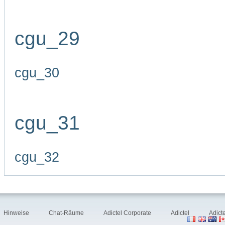
cgu_29
cgu_30
cgu_31
cgu_32
Hinweise
Chat-Räume
Adictel Corporate
Adictel
Adict