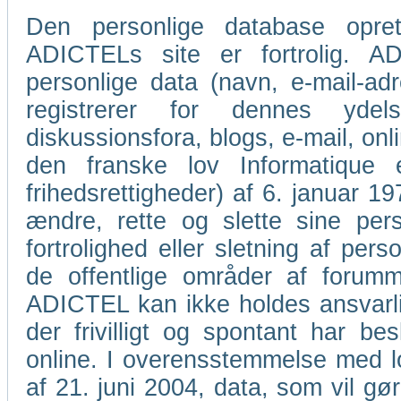
Den personlige database oprett
ADICTELs site er fortrolig. AD
personlige data (navn, e-mail-a
registrerer for dennes ydel
diskussionsfora, blogs, e-mail, o
den franske lov Informatique
frihedsrettigheder) af 6. januar 1978
ændre, rette og slette sine per
fortrolighed eller sletning af pers
de offentlige områder af forumme
ADICTEL kan ikke holdes ansvarlig
der frivilligt og spontant har bes
online. I overensstemmelse med lov
af 21. juni 2004, data, som vil gør