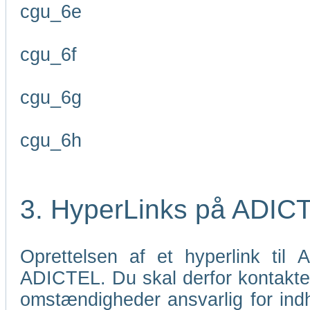
cgu_6e
cgu_6f
cgu_6g
cgu_6h
3. HyperLinks på ADIC
Oprettelsen af et hyperlink til
ADICTEL. Du skal derfor kontakt
omstændigheder ansvarlig for indho