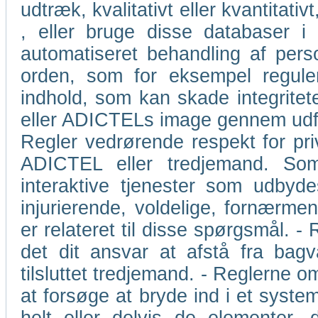
udtræk, kvalitativt eller kvantita
, eller bruge disse databaser 
automatiseret behandling af perso
orden, som for eksempel regulerin
indhold, som kan skade integritet
eller ADICTELs image gennem udford
Regler vedrørende respekt for priv
ADICTEL eller tredjemand. So
interaktive tjenester som udbyd
injurierende, voldelige, fornærm
er relateret til disse spørgsmål. -
det dit ansvar at afstå fra bagv
tilsluttet tredjemand. - Reglerne 
at forsøge at bryde ind i et system