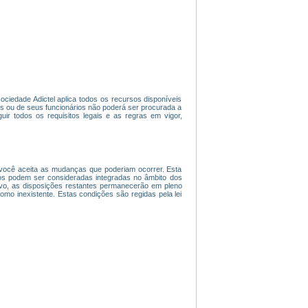
sociedade Adictel aplica todos os recursos disponíveis
os ou de seus funcionários não poderá ser procurada a
ir todos os requisitos legais e as regras em vigor,
 , você aceita as mudanças que poderiam ocorrer. Esta
os podem ser consideradas integradas no âmbito dos
tivo, as disposições restantes permanecerão em pleno
como inexistente. Estas condições são regidas pela lei