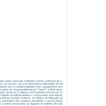
de dos dados pessoais coletados (nome, endereço de e-
ne). De acordo com a lei informática e liberdades de 06
garantir nem a confidencialidade nem o apagamento dos
o pode ser responsabilizada do ""spam"" sofrido pelos
ições da lei na Confiança na Economia numérica de 21
website da Adictel detidos e conservados pela Adictel.
 Adictel visando conhecer os hábitos de utilisação do
ção automática dos usuários, permitindo o acesso direto
Os Cookies associados às ligações do boletim não são