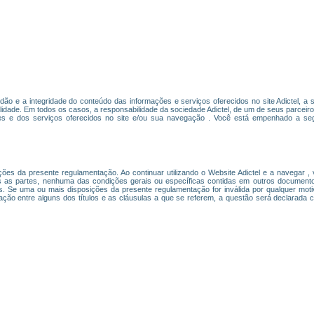
tidão e a integridade do conteúdo das informações e serviços oferecidos no site Adictel, a 
lidade. Em todos os casos, a responsabilidade da sociedade Adictel, de um de seus parceir
ões e dos serviços oferecidos no site e/ou sua navegação . Você está empenhado a segu
osições da presente regulamentação. Ao continuar utilizando o Website Adictel e a navegar
 as partes, nenhuma das condições gerais ou específicas contidas em outros document
utas. Se uma ou mais disposições da presente regulamentação for inválida por qualquer mo
etação entre alguns dos títulos e as cláusulas a que se referem, a questão será declarada 