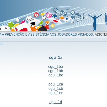
A A PREVENÇÃO E ASSISTÊNCIA AOS JOGADORES VICIADOS.
ADICTE
tel
cgu_1a
cgu_1ba
cgu_1bb
cgu_1bc
cgu_1ca
cgu_1cb
cgu_1cc
cgu_1d