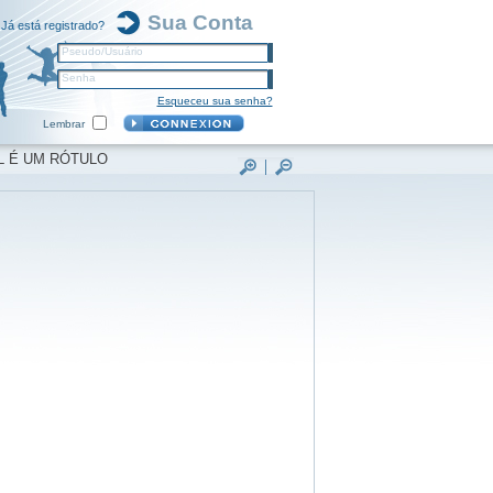
Sua Conta
Já está registrado?
Pseudo/Usuário
Senha
Esqueceu sua senha?
Lembrar
L É UM RÓTULO