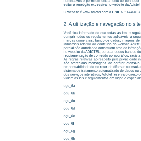
nominativos e permitem unicamente de conhecer o
evitar a repetição excessiva no website da Adictel
O website é www.adictel.com a CNIL N ° 1446013
2. A utilização e navegação no site
Você fica informado de que todas as leis e regul
cumprir todos os regulamentos aplicáveis a seguir,
marcas comerciais, banco de dados, imagens de qua
industriais relativo ao conteúdo do website Adict
parcial não autorizada constituem atos de infracç
no website da ADICTEL, ou usar esses bancos de 
regulamentação de conteúdo pornográfico, racista 
As regras relativas ao respeito pela privacidade i
são oferecidas mensagens de caráter ofensivo,
responsabilidade de se reter de difamar ou insulta
sistema de tratamento automatizado de dados ou de
dos serviços interativos, Adictel reserva o direit
violem as leis e regulamentos em vigor, e especia
cgu_6a
cgu_6b
cgu_6c
cgu_6d
cgu_6e
cgu_6f
cgu_6g
cgu_6h