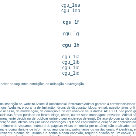
cgu_1ea
cgu_1eb
cgu_1f
cgu_1g
cgu_1h
cgu_1ia
cgu_1ib
cgu_1ic
cgu_1id
peitar as seguintes condições de utilização e navegação.
 inscrição no website Adictel é confidencial. Entretanto Adictel garante a confidencialida
ços (website, programa de limitação, fóruns de discussão, blogs, e-mail, questionários onli
to de acesso, de modificação, de correção e de exclusão de seus dados. ADICTEL não pode 
ário nas áreas públicas do fórum, blogs, chats, ou em suas mensagens privadas. Adictel nã
aneamente decidiram de publicar online o seu endereço de email. De acordo com as dispos
icação dos internautas (incluindo endereços IP) tendo contribuído à criação de conteúdo no 
 número de visitantes, número de páginas vistas em média por usuário) são analisados pela
ial e comunitário e de informar os anunciantes, publicitários ou institucionais. A identifica
r reinserir o nome de usuário e a senha a cada conexão, requer a criação de um cookie. 