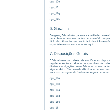
cgu_12e
cgu_12f
cgu_12g
cgu_12h
6. Garantia
Em geral, Adictel não garante a totalidade , a exa
para oferecer aos internautas um conteúdo de qua
título da utilisação que você fará das informaç
especialmente os mencionados aqui.
7. Disposições Gerais
A Adictel reserva o direito de modificar as disp
regulamentação exprime o compromisso de todas
direitos e obrigações entre Adictel e os interna
vigor e efeito. Em caso de dificuldade de interpr
francesa de regras de fundo e as regras de forma.
cgu_16a
cgu_16b
cgu_16c
cgu_16d
cgu_16e
cgu_16f