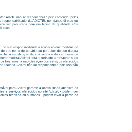
er. Adictel não se responsabiliza pelo conteúdo, pelas
, a responsabilidade da ADICTEL por danos diretos ou
poderá ser procurada nem em termo de qualidade e/ou
 sites.
 É de sua responsabilidade a aplicação das medidas de
 do seu nome de usuário, ou perceber do uso da sua
licitar a substituição da sua senha e do seu nome de
iretor medical Adictel está autorizado a restaurar suas
e três anos, a não-utilização dos serviços oferecidos
e usuário. Adictel não se responsabiliza pelo uso não
ível para Adictel garantir a continuidade absoluta de
 e serviços oferecidos no site Adictel: - podem ser
r erros técnicos ou humanos - podem levar à perda de