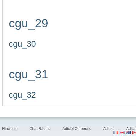
cgu_29
cgu_30
cgu_31
cgu_32
Hinweise
Chat-Räume
Adictel Corporate
Adictel
Adict