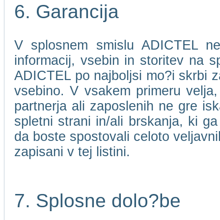
6. Garancija
V splosnem smislu ADICTEL ne j
informacij, vsebin in storitev na 
ADICTEL po najboljsi mo?i skrbi za
vsebino. V vsakem primeru velja
partnerja ali zaposlenih ne gre isk
spletni strani in/ali brskanja, ki 
da boste spostovali celoto veljavni
zapisani v tej listini.
7. Splosne dolo?be