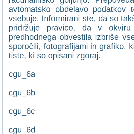
računalniško goljufijo. Prepove
avtomatsko obdelavo podatkov te
vsebuje. Informirani ste, da so t
pridržuje pravico, da v okviru
predhodnega obvestila izbriše vse
sporočili, fotografijami in grafiko,
tiste, ki so opisani zgoraj.
cgu_6a
cgu_6b
cgu_6c
cgu_6d