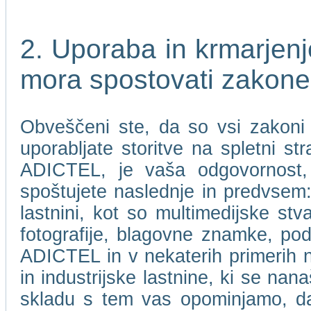
2. Uporaba in krmarje
mora spostovati zakone
Obveščeni ste, da so vsi zakoni i
uporabljate storitve na spletni 
ADICTEL, je vaša odgovornost, 
spoštujete naslednje in predvsem: 
lastnini, kot so multimedijske stv
fotografije, blagovne znamke, pod
ADICTEL in v nekaterih primerih nje
in industrijske lastnine, ki se n
skladu s tem vas opominjamo, 