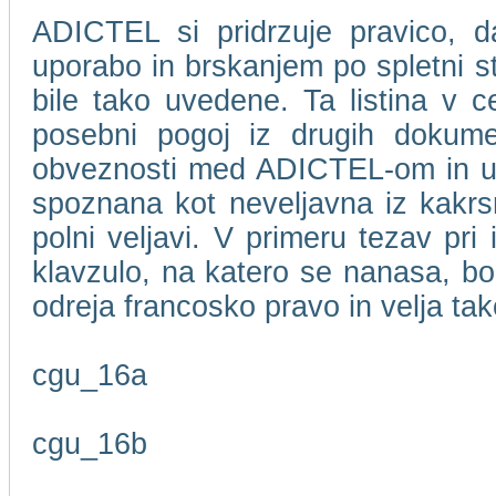
ADICTEL si pridrzuje pravico, d
uporabo in brskanjem po spletni 
bile tako uvedene. Ta listina v c
posebni pogoj iz drugih dokume
obveznosti med ADICTEL-om in upor
spoznana kot neveljavna iz kakrsn
polni veljavi. V primeru tezav pri
klavzulo, na katero se nanasa, bo
odreja francosko pravo in velja t
cgu_16a
cgu_16b