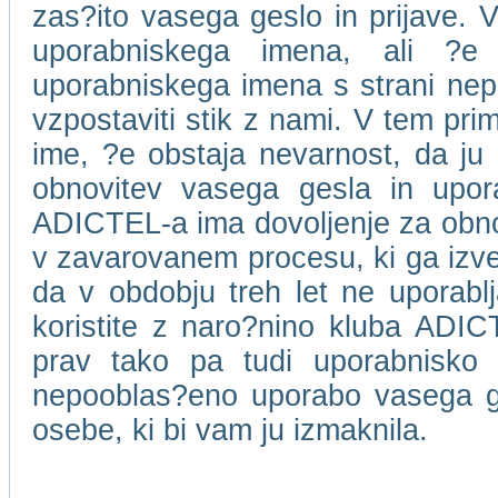
zas?ito vasega geslo in prijave. V
uporabniskega imena, ali ?e
uporabniskega imena s strani ne
vzpostaviti stik z nami. V tem pri
ime, ?e obstaja nevarnost, da ju 
obnovitev vasega gesla in upor
ADICTEL-a ima dovoljenje za obnov
v zavarovanem procesu, ki ga izv
da v obdobju treh let ne uporablja
koristite z naro?nino kluba ADICT
prav tako pa tudi uporabnisko
nepooblas?eno uporabo vasega ge
osebe, ki bi vam ju izmaknila.