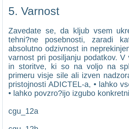
5. Varnost
Zavedate se, da kljub vsem ukr
tehni?ne posebnosti, zaradi k
absolutno odzivnost in neprekinjen
varnost pri posiljanju podatkov. V
in storitve, ki so na voljo na s
primeru visje sile ali izven nadzo
pristojnosti ADICTEL-a, • lahko v
• lahko povzro?ijo izgubo konkret
cgu_12a