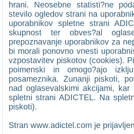
hrani. Neosebne statisti?ne pod
stevilo ogledov strani na uporabn
uporabnikov spletne strani ADIC
skupnost ter obves?al oglase
prepoznavanje uporabnikov za ne
bi morali ponovno vnesti uporabni
vzpostavitev piskotov (cookies). Pi
poimenski in omogo?ajo izklj
posameznika. Zunanji piskoti, p
nad oglasevalskimi akcijami, kar 
spletni strani ADICTEL. Na splet
piskoti).
Stran www.adictel.com je prijavlj