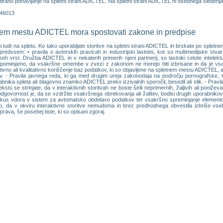
tirano ponavljanje na spletni strani ADICTEL. Na spletni strani ADICTEL ni osebnega sledenja (
446013
tnem mestu ADICTEL mora spostovati zakone in predpise
ni tudi na spletu. Ko tako uporabljate storitve na spletni strani ADICTEL in brskate po spl
predvsem: • pravila o avtorskih pravicah in industrijski lastnini, kot so multimedijske stvar
 vrst. Družba ADICTEL in v nekaterih primerih njeni partnerji, so lastniki celote intelektu
ominjamo, da vsakršne omembe v zvezi z zakonom ne morejo biti izbrisane in da je vsa
tivno ali kvalitativno koriščenje baz podatkov, ki so objavljene na spletnem mestu ADICTEL, a
 - Pravila javnega reda, ki ga med drugim ureja zakonodaja na področju pornografske, ras
abnika spleta ali blagovno znamko ADICTEL preko izzivalnih sporočil, besedil ali slik. - Pr
stu se strinjate, da v interaktivnih storitvah ne boste širili neprimernih, žaljivih ali poniže
govornost je, da se vzdržite vsakršnega obrekovanja ali žalitev, bodisi drugih uporabnikov st
skus vdora v sistem za avtomatsko obdelavo podatkov ter vsakršno spreminjanje elementov, 
, da v okviru interaktivne storitve nemudoma in brez predhodnega obvestila izbriše vsebi
 prava, še posebej tiste, ki so opisani zgoraj.