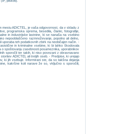
IP, piskoti).
etnem mestu ADICTEL, je vaša odgovornost, da v skladu z
itve, programska oprema, besedila, članki, fotografije,
alne in industrijske lastnine, ki se nanaša na vsebino
ko nepooblaščeno razmnoževanje, popolno ali delno,
li uporaba teh podatkovnih zbirk na neobičajen način. -
istične in kriminalne vsebine, ki bi lahko škodovala
avila o spoštovanju zasebnosti posameznika, uporabnikov
valnih sporočil ter takih, ki niso povezani z obravnavano
oritev ADICTEL ali tretjih oseb. - Predpise, ki urejajo
ki jih vsebuje. Informirani ste, da so takšna dejanja
ne, kakršne koli narave že so, vključno s sporočili,