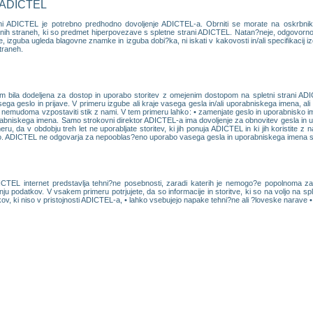
i ADICTEL
rani ADICTEL je potrebno predhodno dovoljenje ADICTEL-a. Obrniti se morate na oskrbni
letnih straneh, ki so predmet hiperpovezave s spletne strani ADICTEL. Natan?neje, odgovor
zguba ugleda blagovne znamke in izguba dobi?ka, ni iskati v kakovosti in/ali specifikacij izdel
traneh.
m bila dodeljena za dostop in uporabo storitev z omejenim dostopom na spletni strani ADI
ega geslo in prijave. V primeru izgube ali kraje vasega gesla in/ali uporabniskega imena, a
nemudoma vzpostaviti stik z nami. V tem primeru lahko: • zamenjate geslo in uporabnisko ime
rabniskega imena. Samo strokovni direktor ADICTEL-a ima dovoljenje za obnovitev gesla in
u, da v obdobju treh let ne uporabljate storitev, ki jih ponuja ADICTEL in ki jih koristite z
lo. ADICTEL ne odgovarja za nepooblas?eno uporabo vasega gesla in uporabniskega imena s str
EL internet predstavlja tehni?ne posebnosti, zaradi katerih je nemogo?e popolnoma zago
anju podatkov. V vsakem primeru potrjujete, da so informacije in storitve, ki so na voljo na sp
kov, ki niso v pristojnosti ADICTEL-a, • lahko vsebujejo napake tehni?ne ali ?loveske narave