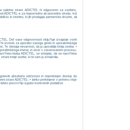
ka spletne strani. ADICTEL ni odgovoren za vsebino,
nosti ADICTEL-a za neposredno ali posredno skodo, kot
kov in storitev, ki jih prodajajo partnerske druzbe, ali
CTEL. Del vase odgovornosti vklju?uje izvajanje vseh
li ?e izveste za uporabo vasega geslo in uporabniskega
, ?e obstaja nevarnost, da ju uporablja tretja oseba. •
 uporabniskega imena, in sicer v zavarovanem procesu,
 naro?nino kluba ADICTEL, se strinjate, da se naro?nina
ani tretje osebe, ki bi vam ju izmaknila.
toviti absolutno odzivnost in neprekinjen dostop do
letni strani ADICTEL: • lahko prekinjene v primeru visje
 • lahko povzro?ijo izgubo konkretnih podatkov