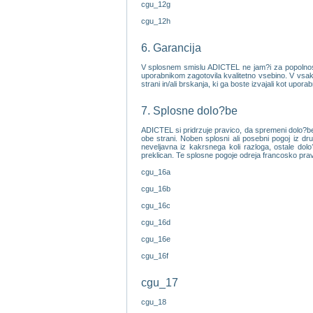
cgu_12g
cgu_12h
6. Garancija
V splosnem smislu ADICTEL ne jam?i za popolnost, 
uporabnikom zagotovila kvalitetno vsebino. V vsake
strani in/ali brskanja, ki ga boste izvajali kot upora
7. Splosne dolo?be
ADICTEL si pridrzuje pravico, da spremeni dolo?be 
obe strani. Noben splosni ali posebni pogoj iz d
neveljavna iz kakrsnega koli razloga, ostale dolo
preklican. Te splosne pogoje odreja francosko pra
cgu_16a
cgu_16b
cgu_16c
cgu_16d
cgu_16e
cgu_16f
cgu_17
cgu_18