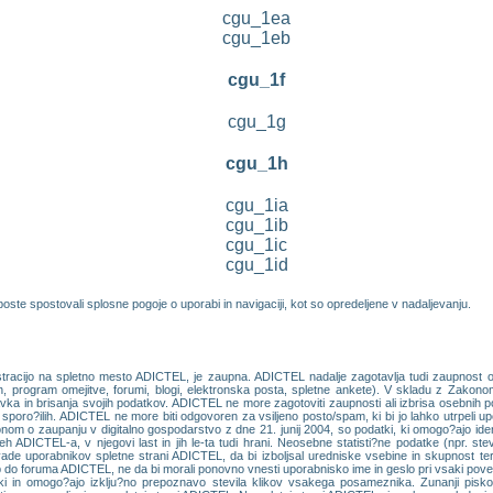
cgu_1ea
cgu_1eb
cgu_1f
cgu_1g
cgu_1h
cgu_1ia
cgu_1ib
cgu_1ic
cgu_1id
oste spostovali splosne pogoje o uporabi in navigaciji, kot so opredeljene v nadaljevanju.
istracijo na spletno mesto ADICTEL, je zaupna. ADICTEL nadalje zagotavlja tudi zaupnost 
ran, program omejitve, forumi, blogi, elektronska posta, spletne ankete). V skladu z Zakon
 in brisanja svojih podatkov. ADICTEL ne more zagotoviti zaupnosti ali izbrisa osebnih poda
h sporo?ilih. ADICTEL ne more biti odgovoren za vsiljeno posto/spam, ki bi jo lahko utrpeli up
nom o zaupanju v digitalno gospodarstvo z dne 21. junij 2004, so podatki, ki omogo?ajo identi
neh ADICTEL-a, v njegovi last in jih le-ta tudi hrani. Neosebne statisti?ne podatke (npr. st
ade uporabnikov spletne strani ADICTEL, da bi izboljsal uredniske vsebine in skupnost ter
 foruma ADICTEL, ne da bi morali ponovno vnesti uporabnisko ime in geslo pri vsaki poveza
ski in omogo?ajo izklju?no prepoznavo stevila klikov vsakega posameznika. Zunanji pis