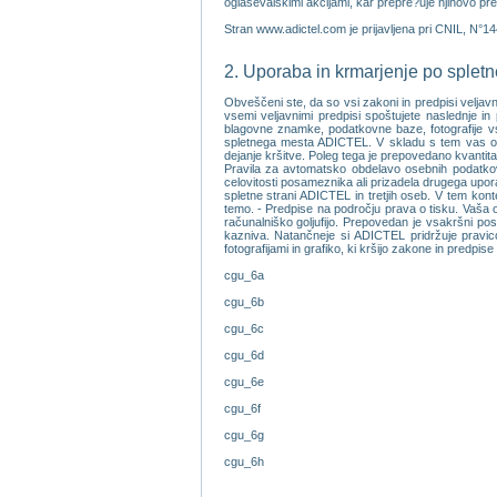
oglasevalskimi akcijami, kar prepre?uje njihovo pre
Stran www.adictel.com je prijavljena pri CNIL, N°1
2. Uporaba in krmarjenje po sple
Obveščeni ste, da so vsi zakoni in predpisi veljav
vsemi veljavnimi predpisi spoštujete naslednje in 
blagovne znamke, podatkovne baze, fotografije vseh
spletnega mesta ADICTEL. V skladu s tem vas op
dejanje kršitve. Poleg tega je prepovedano kvantita
Pravila za avtomatsko obdelavo osebnih podatkov.
celovitosti posameznika ali prizadela drugega upor
spletne strani ADICTEL in tretjih oseb. V tem kontek
temo. - Predpise na področju prava o tisku. Vaša od
računalniško goljufijo. Prepovedan je vsakršni po
kazniva. Natančneje si ADICTEL pridržuje pravico
fotografijami in grafiko, ki kršijo zakone in predpise
cgu_6a
cgu_6b
cgu_6c
cgu_6d
cgu_6e
cgu_6f
cgu_6g
cgu_6h