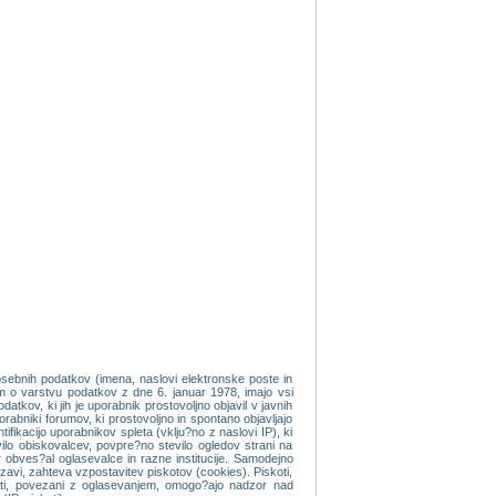
osebnih podatkov (imena, naslovi elektronske poste in
om o varstvu podatkov z dne 6. januar 1978, imajo vsi
tkov, ki jih je uporabnik prostovoljno objavil v javnih
orabniki forumov, ki prostovoljno in spontano objavljajo
fikacijo uporabnikov spleta (vklju?no z naslovi IP), ki
evilo obiskovalcev, povpre?no stevilo ogledov strani na
 obves?al oglasevalce in razne institucije. Samodejno
vi, zahteva vzpostavitev piskotov (cookies). Piskoti,
koti, povezani z oglasevanjem, omogo?ajo nadzor nad