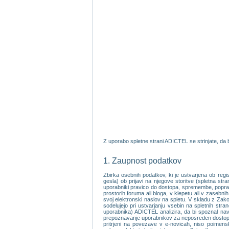
Z uporabo spletne strani ADICTEL se strinjate, da b
1. Zaupnost podatkov
Zbirka osebnih podatkov, ki je ustvarjena ob reg
gesla) ob prijavi na njegove storitve (spletna st
uporabniki pravico do dostopa, spremembe, popravka
prostorih foruma ali bloga, v klepetu ali v zasebni
svoj elektronski naslov na spletu. V skladu z Zako
sodelujejo pri ustvarjanju vsebin na spletnih stra
uporabnika) ADICTEL analizira, da bi spoznal nav
prepoznavanje uporabnikov za neposreden dostop do
pritrjeni na povezave v e-novicah, niso poimen