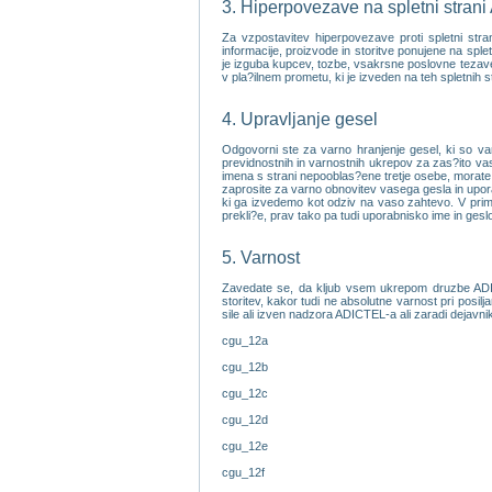
3. Hiperpovezave na spletni stran
Za vzpostavitev hiperpovezave proti spletni st
informacije, proizvode in storitve ponujene na sp
je izguba kupcev, tozbe, vsakrsne poslovne tezave, i
v pla?ilnem prometu, ki je izveden na teh spletnih s
4. Upravljanje gesel
Odgovorni ste za varno hranjenje gesel, ki so va
previdnostnih in varnostnih ukrepov za zas?ito vas
imena s strani nepooblas?ene tretje osebe, morate 
zaprosite za varno obnovitev vasega gesla in upo
ki ga izvedemo kot odziv na vaso zahtevo. V primer
prekli?e, prav tako pa tudi uporabnisko ime in ges
5. Varnost
Zavedate se, da kljub vsem ukrepom druzbe ADICT
storitev, kakor tudi ne absolutne varnost pri posilj
sile ali izven nadzora ADICTEL-a ali zaradi dejavni
cgu_12a
cgu_12b
cgu_12c
cgu_12d
cgu_12e
cgu_12f