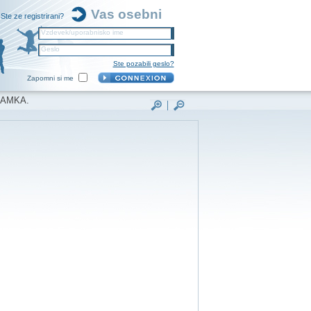
Vas osebni
Ste ze registrirani?
Vzdevek/uporabnisko ime
Geslo
Ste pozabili geslo?
Zapomni si me
NAMKA.