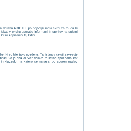
da druzba ADICTEL po najboljsi mo?i skrbi za to, da bi
kati v okviru uporabe informacij in storitev na spletni
 so zapisani v tej listini.
, ki so bile tako uvedene. Ta listina v celoti zavezuje
iki. ?e je ena ali ve? dolo?b te listine spoznana kot
ov in klavzulo, na katero se nanasa, bo sporen naslov