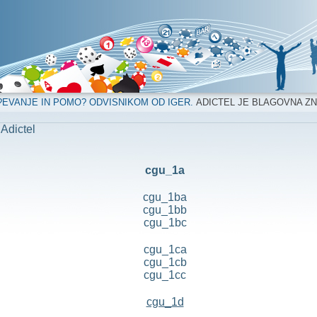
?EVANJE IN POMO? ODVISNIKOM OD IGER.
ADICTEL JE BLAGOVNA Z
 Adictel
cgu_1a
cgu_1ba
cgu_1bb
cgu_1bc
cgu_1ca
cgu_1cb
cgu_1cc
cgu_1d