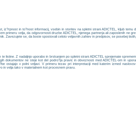
iz?rpnost in to?nost informacij, vsebin in storitev na spletni strani ADICTEL, kljub temu 
m primeru velja, da odgovornosti druzbe ADICTEL, njenega partnerja ali zaposlenih ne gre is
bnik. Zavezujete se, da boste spostovali celoto veljavnih zahtev in predpisov, se posebej tistih, ki
te listine. Z nadaljnjo uporabo in brskanjem po spletni strani ADICTEL sprejemate spremembe
rugih dokumentov ne steje kot del podro?ja pravic in obveznosti med ADICTEL-om in uporabn
?be ostajajo v polni veljavi. V primeru tezav pri interpretaciji med katerim izmed naslov
vo in velja tako v materialnem kot procesnem pravu.