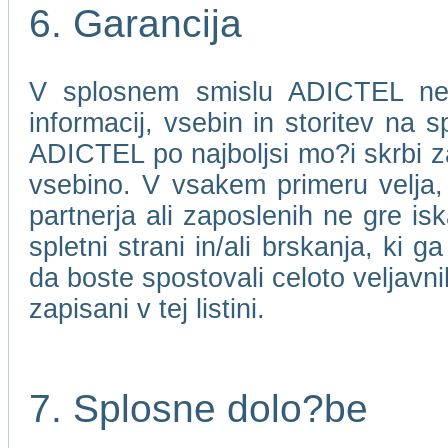
6. Garancija
V splosnem smislu ADICTEL ne j
informacij, vsebin in storitev na 
ADICTEL po najboljsi mo?i skrbi za
vsebino. V vsakem primeru velja
partnerja ali zaposlenih ne gre isk
spletni strani in/ali brskanja, ki 
da boste spostovali celoto veljavni
zapisani v tej listini.
7. Splosne dolo?be