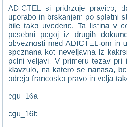
ADICTEL si pridrzuje pravico, d
uporabo in brskanjem po spletni 
bile tako uvedene. Ta listina v c
posebni pogoj iz drugih dokume
obveznosti med ADICTEL-om in upor
spoznana kot neveljavna iz kakrsn
polni veljavi. V primeru tezav pri
klavzulo, na katero se nanasa, bo
odreja francosko pravo in velja t
cgu_16a
cgu_16b