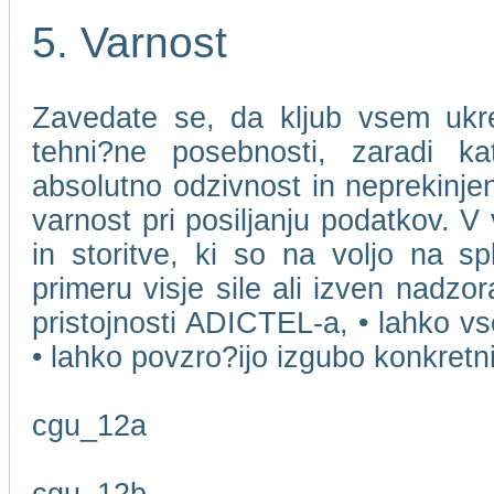
5. Varnost
Zavedate se, da kljub vsem ukr
tehni?ne posebnosti, zaradi k
absolutno odzivnost in neprekinjen
varnost pri posiljanju podatkov. V
in storitve, ki so na voljo na s
primeru visje sile ali izven nadzo
pristojnosti ADICTEL-a, • lahko v
• lahko povzro?ijo izgubo konkret
cgu_12a