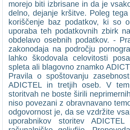
morejo biti izbrisane in da je vs
delno, dejanje kršitve. Poleg tega
koriščenje baz podatkov, ki so 
uporaba teh podatkovnih zbirk na
obdelavo osebnih podatkov. - Pr
zakonodaja na področju pornografs
lahko škodovala celovitosti pos
spleta ali blagovno znamko ADICTEL 
Pravila o spoštovanju zasebnost
ADICTEL in tretjih oseb. V tem 
storitvah ne boste širili neprimernih,
niso povezani z obravnavano temo.
odgovornost je, da se vzdržite vsa
uporabnikov storitev ADICTEL a