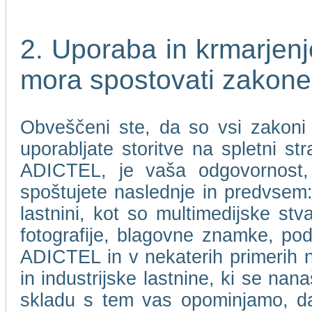
2. Uporaba in krmarje
mora spostovati zakone
Obveščeni ste, da so vsi zakoni i
uporabljate storitve na spletni 
ADICTEL, je vaša odgovornost, 
spoštujete naslednje in predvsem: 
lastnini, kot so multimedijske stv
fotografije, blagovne znamke, pod
ADICTEL in v nekaterih primerih nje
in industrijske lastnine, ki se n
skladu s tem vas opominjamo, 