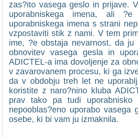
zas?ito vasega geslo in prijave. V
uporabniskega imena, ali ?e
uporabniskega imena s strani ne
vzpostaviti stik z nami. V tem pri
ime, ?e obstaja nevarnost, da ju 
obnovitev vasega gesla in upor
ADICTEL-a ima dovoljenje za obnov
v zavarovanem procesu, ki ga izv
da v obdobju treh let ne uporablja
koristite z naro?nino kluba ADICT
prav tako pa tudi uporabnisko
nepooblas?eno uporabo vasega ge
osebe, ki bi vam ju izmaknila.