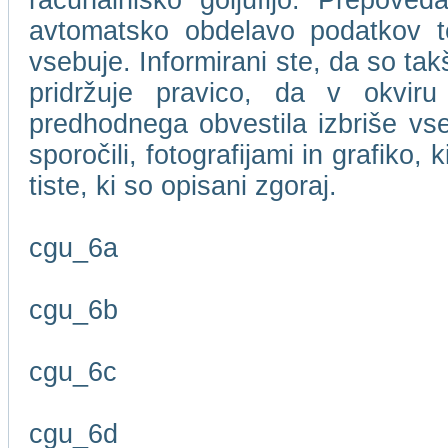
računalniško goljufijo. Prepove
avtomatsko obdelavo podatkov te
vsebuje. Informirani ste, da so t
pridržuje pravico, da v okviru
predhodnega obvestila izbriše vse
sporočili, fotografijami in grafiko,
tiste, ki so opisani zgoraj.
cgu_6a
cgu_6b
cgu_6c
cgu_6d