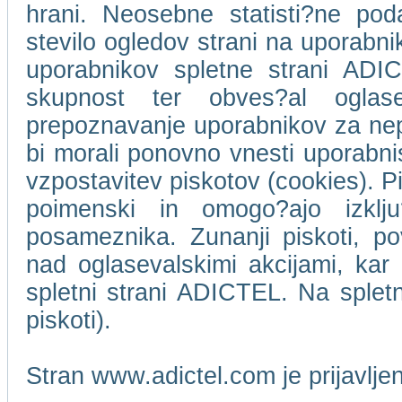
hrani. Neosebne statisti?ne pod
stevilo ogledov strani na uporabn
uporabnikov spletne strani ADIC
skupnost ter obves?al oglase
prepoznavanje uporabnikov za ne
bi morali ponovno vnesti uporabni
vzpostavitev piskotov (cookies). Pi
poimenski in omogo?ajo izklj
posameznika. Zunanji piskoti, p
nad oglasevalskimi akcijami, kar 
spletni strani ADICTEL. Na splet
piskoti).
Stran www.adictel.com je prijavlj