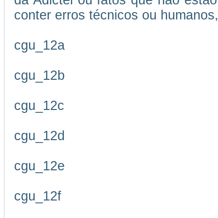
da Adictel ou fatos que não estão
conter erros técnicos ou humanos,
cgu_12a
cgu_12b
cgu_12c
cgu_12d
cgu_12e
cgu_12f