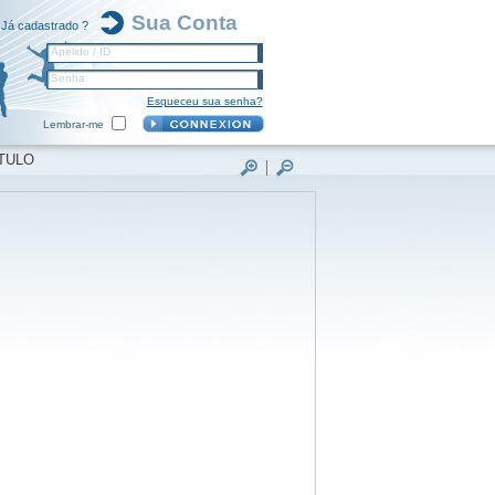
Sua Conta
Já cadastrado ?
Apelido / ID
Senha
Esqueceu sua senha?
Lembrar-me
TULO