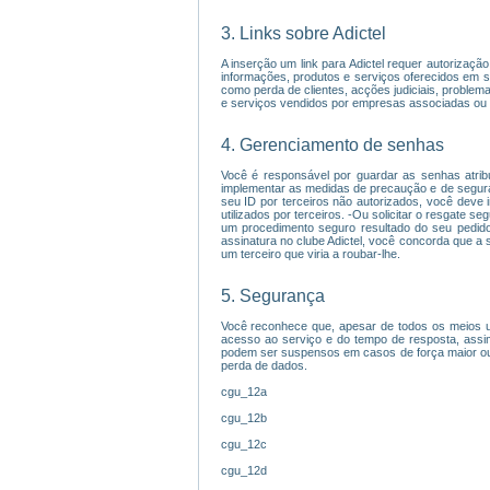
3. Links sobre Adictel
A inserção um link para Adictel requer autorizaç
informações, produtos e serviços oferecidos em sit
como perda de clientes, acções judiciais, proble
e serviços vendidos por empresas associadas ou 
4. Gerenciamento de senhas
Você é responsável por guardar as senhas atrib
implementar as medidas de precaução e de seguran
seu ID por terceiros não autorizados, você deve 
utilizados por terceiros. -Ou solicitar o resgate 
um procedimento seguro resultado do seu pedido.
assinatura no clube Adictel, você concorda que a 
um terceiro que viria a roubar-lhe.
5. Segurança
Você reconhece que, apesar de todos os meios uti
acesso ao serviço e do tempo de resposta, assi
podem ser suspensos em casos de força maior ou f
perda de dados.
cgu_12a
cgu_12b
cgu_12c
cgu_12d