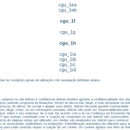
cgu_1ea
cgu_1eb
cgu_1f
cgu_1g
cgu_1h
cgu_1ia
cgu_1ib
cgu_1ic
cgu_1id
itar às condições gerais de utilização e de navegação definidas abaixo.
cadastro no site Adictel é confidencial. Adictel também garante a confidencialidade dos 
s (website, programa de limitações, fóruns de discussão, blogs, e-mail, pesquisas na rede
de acessar, de alterar, de corrigir e apagar seus dados. Adictel não pode garantir a privacid
órum, blogs, chats, ou em mensagens privadas. Adictel não pode ser responsabilizada pelo
icar online o seu endereço de e-mail. De acordo com a lei na Confiança na Economia Di
 IP) que tenham contribuido com a criação de conteúdos no site Adictel são conservados 
cos,de páginas vistas por utilizador, em média) são analisados por Adictel para conhecer 
 os anunciantes, publicitários ou instituções. A identificação automática de utilizador para
ha para cada conexão requer a criação de um cookie. Os cookies ligados aos links do bol