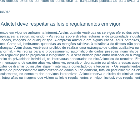
 Os cookies externos permitem de condicionar as campanhas publicitárias para evitar a 
1446013
 Adictel deve respeitar as leis e regulamentos em vigor
entos em vigor se aplicam na Internet. Assim, quando você usa os serviços oferecidos pelo s
licáveis a seguir, incluindo: - As regras sobre direitos autorais e de propriedade industr
e dados, imagens de qualquer tipo. A empresa Adictel e em alguns casos, seus parceiros, 
Adictel. Como tal, lembramos que todas as menções ralativas à existência de direitos não po
fracção. Além disso, você está proibido de realizar uma extracção de dados qualitativa ou q
anormal. - As regras para o processamento automático de dados pessoais nominativos.
u ilegal que possa prejudicar a integridade ou a sensibilidade para outro utilizador ou a i
peito da privacidade individual, os internautas conectados no site Adictel ou de terceiros.
ê, mensagens de caráter abusivo, ofensivo, pejorativo, degradante ou alheios a essas ques
bster de difamar ou insultar alguém, internauta conectado ou a terceiros. - Os regulamentos
istema de processamento automatizado de dados ou de danificar, total ou parcialmente os e
cularmente, no contexto dos serviços interactivos, Adictel reserva o direito de eliminar i
 fotografias ou imagens que violem as leis e regulamentos em vigor, inclusive os regulamen