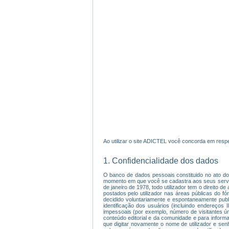
Ao utilizar o site ADICTEL você concorda em respe
1. Confidencialidade dos dados
O banco de dados pessoais constituido no ato do 
momento em que você se cadastra aos seus serviço
de janeiro de 1978, todo utilizador tem o direito 
postados pelo utilizador nas áreas públicas do f
decidido voluntariamente e espontaneamente publ
identificação dos usuários (incluindo endereços
impessoais (por exemplo, número de visitantes úni
conteúdo editorial e da comunidade e para informar
que digitar novamente o nome de utilizador e sen