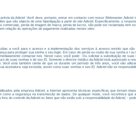
ão prévia da Adictel. Você deve, portanto, entrar em contacto com nosso Webmaster. Adicte
es que são objecto de uma hiperligação a partir do site Adictel. Especificamente, a responsab
mas comerciais, perda de imagem de marca, perda de lucros, não pode ser reclamada nem no 
em relação às operações de pagamento realizadas nestes sites.
uídas a você para o acesso e a implementação dos serviços à acesso restrito que são o
ça para proteger sua senha e seu login. Em caso de perda ou roubo de sua senha e / ou I
imediatamente contactar-nos. Neste caso, você pode: -Ou solicitar a substituição de suas
seguro de suas senhas e de seu ID. Somente o director médico da Adictel está autorizado a r
 Você está também ciente de que se durante um período de três anos, você não utilizar
sua assinatura seja excluída, assim como suas senhas e seu ID. Adictel não se responsabil
lizados pela empresa Adictel, a Internet apresenta técnicas específicas que tornam imposs
m como a segurança na transmissão de dados. De qualquer modo, você reconhece que as i
ora do controle da Adictel ou fatos que não estão sob a responsabilidade do Adictel, - po