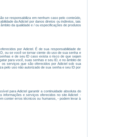
l não se responsabiliza em nenhum caso pelo conteúdo,
ilidade da Adictel por danos diretos ou indiretos, tais
âmbito da qualidade e / ou especificações de produtos
ferecidos por Adictel. É de sua responsabilidade de
D, ou se você se tornar ciente do uso de sua senha e
 senhas e de seu ID caso exista o risco de que sejam
esgatar para você, suas senhas e seu ID, e no âmbito de
 os serviços que são oferecidos por Adictel sob sua
iza pelo uso não autorizado de sua senha e seu ID por
ível para Adictel garantir a continuidade absoluta do
nformações e serviços oferecidos no site Adictel: -
dem conter erros técnicos ou humanos, - podem levar à