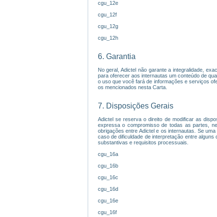
cgu_12e
cgu_12f
cgu_12g
cgu_12h
6. Garantia
No geral, Adictel não garante a integralidade, ex
para oferecer aos internautas um conteúdo de qua
o uso que você fará de informações e serviços ofe
os mencionados nesta Carta.
7. Disposições Gerais
Adictel se reserva o direito de modificar as disp
expressa o compromisso de todas as partes, ne
obrigações entre Adictel e os internautas. Se uma
caso de dificuldade de interpretação entre alguns
substantivas e requisitos processuais.
cgu_16a
cgu_16b
cgu_16c
cgu_16d
cgu_16e
cgu_16f