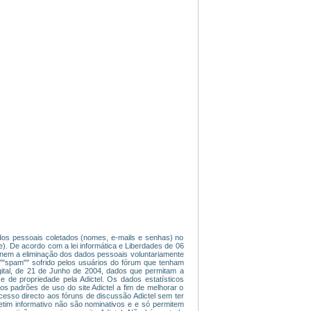
dados pessoais coletados (nomes, e-mails e senhas) no
). De acordo com a lei informática e Liberdades de 06
ade nem a eliminação dos dados pessoais voluntariamente
 ""spam"" sofrido pelos usuários do fórum que tenham
gital, de 21 de Junho de 2004, dados que permitam a
e de propriedade pela Adictel. Os dados estatísticos
os padrões de uso do site Adictel a fim de melhorar o
 acesso directo aos fóruns de discussão Adictel sem ter
etim informativo não são nominativos e e só permitem