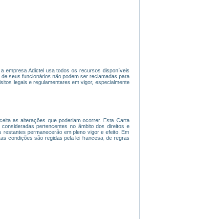
l, a empresa Adictel usa todos os recursos disponíveis
u de seus funcionários não podem ser reclamadas para
sitos legais e regulamentares em vigor, especialmente
 aceita as alterações que poderiam ocorrer. Esta Carta
onsideradas pertencentes no âmbito dos direitos e
es restantes permanecerão em pleno vigor e efeito. Em
tas condições são regidas pela lei francesa, de regras