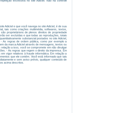
repetição excessiva no site Adictel. Não há controle
ite Adictel e que você navega no site Adictel, é de sua
ial, tais como criações multimédia, softwares, textos,
são proprietárions de plenos direitos de propriedade
derão ser excluídas e que todas as reproduções, totais
uantitativamente substancial postados no site Adictel,
 - As regras de ordem pública, como por exemplo a
magem da marca Adictel através de mensagens, textos ou
 Em relação a isso, você se compromete em não divulgar
tões. - As regras que regem o direito da imprensa. Em
 em vigor relativos à fraude informática. Em relação a
lementos que ele contém. Você está informado que tais
mediatamente e sem aviso prévio, qualquer conteúdo de
tos acima descritos.