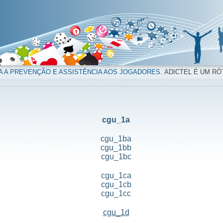
A A PREVENÇÃO E ASSISTÊNCIA AOS JOGADORES.
ADICTEL É UM RÓ
cgu_1a
cgu_1ba
cgu_1bb
cgu_1bc
cgu_1ca
cgu_1cb
cgu_1cc
cgu_1d