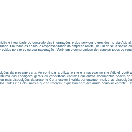
actidão e integridade do conteúdo das informações e dos serviços oferecidos no site Adicte
lidade. Em todos os casos, a responsabilidade da empresa Adictel, de um de seus sócios o
recidos no site e / ou sua navegação . Você tem o compromisso de respeitar todos os requi
osições da presente carta. Ao continuar a utilizar o site e a navegar no site Adictel, você
nhuma das condições gerais ou específicas contidas em outros documentos podem ser c
 ou mais disposições da presente Carta estiver inválida por qualquer motivo, as disposiçõ
 dos títulos e as cláusulas a que se referem, a questão será declarada como inexistente. Es