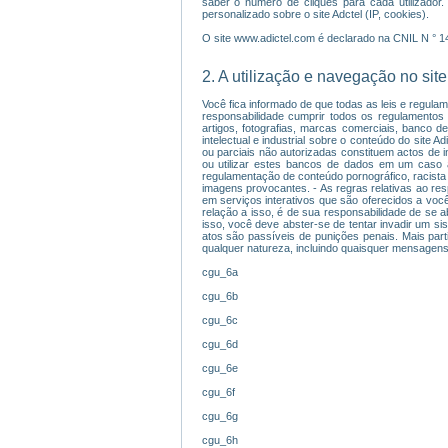
saber o número de cliques para cada utilizador.
personalizado sobre o site Adctel (IP, cookies).
O site www.adictel.com é declarado na CNIL N ° 
2. A utilização e navegação no site
Você fica informado de que todas as leis e regulam
responsabilidade cumprir todos os regulamentos ap
artigos, fotografias, marcas comerciais, banco d
intelectual e industrial sobre o conteúdo do site 
ou parciais não autorizadas constituem actos de in
ou utilizar estes bancos de dados em um caso 
regulamentação de conteúdo pornográfico, racista o
imagens provocantes. - As regras relativas ao res
em serviços interativos que são oferecidos a voc
relação a isso, é de sua responsabilidade de se a
isso, você deve abster-se de tentar invadir um s
atos são passíveis de punições penais. Mais parti
qualquer natureza, incluindo quaisquer mensagens,
cgu_6a
cgu_6b
cgu_6c
cgu_6d
cgu_6e
cgu_6f
cgu_6g
cgu_6h