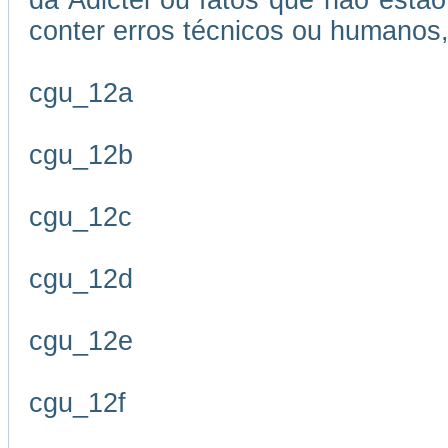
da Adictel ou fatos que não estão
conter erros técnicos ou humanos,
cgu_12a
cgu_12b
cgu_12c
cgu_12d
cgu_12e
cgu_12f