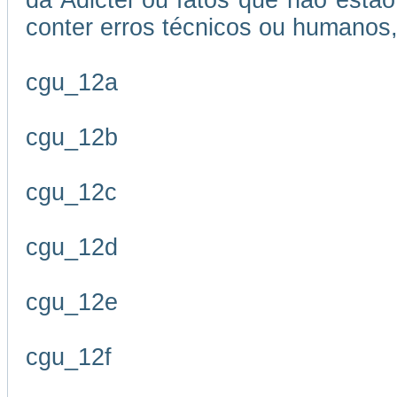
da Adictel ou fatos que não estão
conter erros técnicos ou humanos,
cgu_12a
cgu_12b
cgu_12c
cgu_12d
cgu_12e
cgu_12f