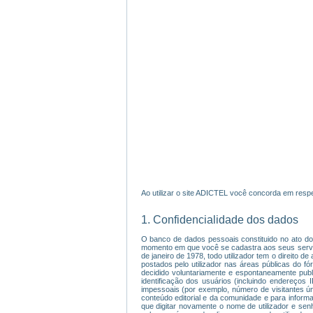
Ao utilizar o site ADICTEL você concorda em respe
1. Confidencialidade dos dados
O banco de dados pessoais constituido no ato do 
momento em que você se cadastra aos seus serviço
de janeiro de 1978, todo utilizador tem o direito 
postados pelo utilizador nas áreas públicas do f
decidido voluntariamente e espontaneamente publ
identificação dos usuários (incluindo endereços
impessoais (por exemplo, número de visitantes úni
conteúdo editorial e da comunidade e para informar
que digitar novamente o nome de utilizador e sen