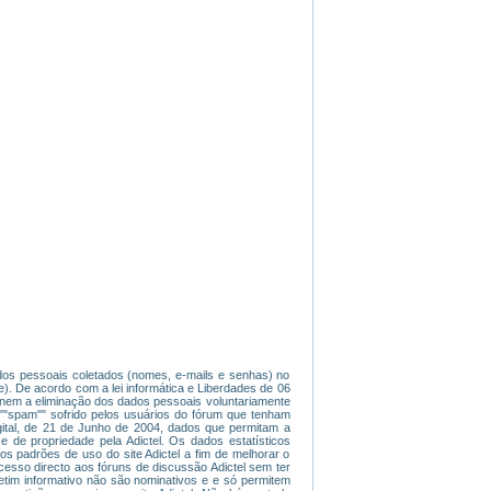
dados pessoais coletados (nomes, e-mails e senhas) no
). De acordo com a lei informática e Liberdades de 06
ade nem a eliminação dos dados pessoais voluntariamente
 ""spam"" sofrido pelos usuários do fórum que tenham
gital, de 21 de Junho de 2004, dados que permitam a
e de propriedade pela Adictel. Os dados estatísticos
os padrões de uso do site Adictel a fim de melhorar o
 acesso directo aos fóruns de discussão Adictel sem ter
etim informativo não são nominativos e e só permitem