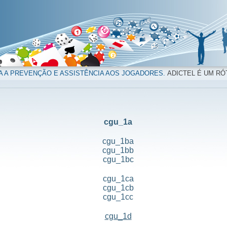
A A PREVENÇÃO E ASSISTÊNCIA AOS JOGADORES.
ADICTEL É UM RÓ
cgu_1a
cgu_1ba
cgu_1bb
cgu_1bc
cgu_1ca
cgu_1cb
cgu_1cc
cgu_1d