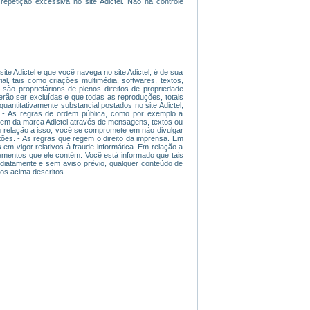
repetição excessiva no site Adictel. Não há controle
ite Adictel e que você navega no site Adictel, é de sua
ial, tais como criações multimédia, softwares, textos,
são proprietárions de plenos direitos de propriedade
derão ser excluídas e que todas as reproduções, totais
uantitativamente substancial postados no site Adictel,
 - As regras de ordem pública, como por exemplo a
magem da marca Adictel através de mensagens, textos ou
 Em relação a isso, você se compromete em não divulgar
tões. - As regras que regem o direito da imprensa. Em
 em vigor relativos à fraude informática. Em relação a
lementos que ele contém. Você está informado que tais
mediatamente e sem aviso prévio, qualquer conteúdo de
tos acima descritos.