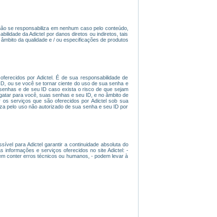
l não se responsabiliza em nenhum caso pelo conteúdo,
ilidade da Adictel por danos diretos ou indiretos, tais
âmbito da qualidade e / ou especificações de produtos
ferecidos por Adictel. É de sua responsabilidade de
D, ou se você se tornar ciente do uso de sua senha e
 senhas e de seu ID caso exista o risco de que sejam
esgatar para você, suas senhas e seu ID, e no âmbito de
 os serviços que são oferecidos por Adictel sob sua
iza pelo uso não autorizado de sua senha e seu ID por
ível para Adictel garantir a continuidade absoluta do
nformações e serviços oferecidos no site Adictel: -
dem conter erros técnicos ou humanos, - podem levar à