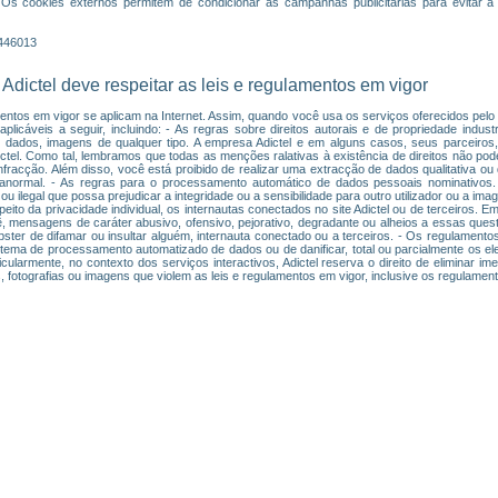
 Os cookies externos permitem de condicionar as campanhas publicitárias para evitar a 
1446013
 Adictel deve respeitar as leis e regulamentos em vigor
entos em vigor se aplicam na Internet. Assim, quando você usa os serviços oferecidos pelo s
licáveis a seguir, incluindo: - As regras sobre direitos autorais e de propriedade industr
e dados, imagens de qualquer tipo. A empresa Adictel e em alguns casos, seus parceiros, 
Adictel. Como tal, lembramos que todas as menções ralativas à existência de direitos não po
fracção. Além disso, você está proibido de realizar uma extracção de dados qualitativa ou q
anormal. - As regras para o processamento automático de dados pessoais nominativos.
u ilegal que possa prejudicar a integridade ou a sensibilidade para outro utilizador ou a i
peito da privacidade individual, os internautas conectados no site Adictel ou de terceiros.
ê, mensagens de caráter abusivo, ofensivo, pejorativo, degradante ou alheios a essas ques
bster de difamar ou insultar alguém, internauta conectado ou a terceiros. - Os regulamentos
istema de processamento automatizado de dados ou de danificar, total ou parcialmente os e
cularmente, no contexto dos serviços interactivos, Adictel reserva o direito de eliminar i
 fotografias ou imagens que violem as leis e regulamentos em vigor, inclusive os regulamen