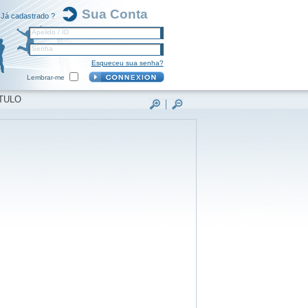
Sua Conta
Já cadastrado ?
Apelido / ID
Senha
Esqueceu sua senha?
Lembrar-me
TULO