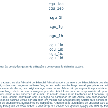
cgu_1ea
cgu_1eb
cgu_1f
cgu_1g
cgu_1h
cgu_1ia
cgu_1ib
cgu_1ic
cgu_1id
itar às condições gerais de utilização e de navegação definidas abaixo.
cadastro no site Adictel é confidencial. Adictel também garante a confidencialidade dos 
s (website, programa de limitações, fóruns de discussão, blogs, e-mail, pesquisas na rede
de acessar, de alterar, de corrigir e apagar seus dados. Adictel não pode garantir a privacid
órum, blogs, chats, ou em mensagens privadas. Adictel não pode ser responsabilizada pelo
icar online o seu endereço de e-mail. De acordo com a lei na Confiança na Economia Di
 IP) que tenham contribuido com a criação de conteúdos no site Adictel são conservados 
cos,de páginas vistas por utilizador, em média) são analisados por Adictel para conhecer 
 os anunciantes, publicitários ou instituções. A identificação automática de utilizador para
ha para cada conexão requer a criação de um cookie. Os cookies ligados aos links do bol