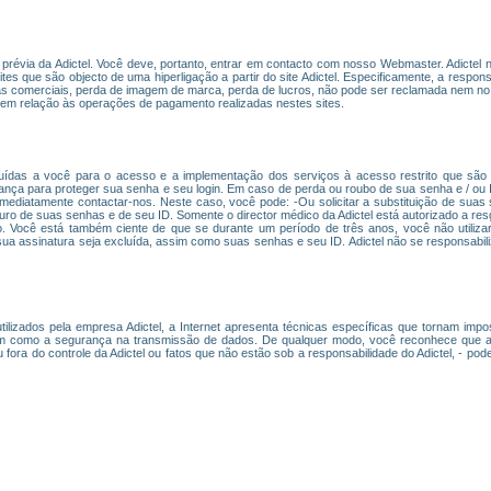
ão prévia da Adictel. Você deve, portanto, entrar em contacto com nosso Webmaster. Adicte
es que são objecto de uma hiperligação a partir do site Adictel. Especificamente, a responsab
mas comerciais, perda de imagem de marca, perda de lucros, não pode ser reclamada nem no 
em relação às operações de pagamento realizadas nestes sites.
uídas a você para o acesso e a implementação dos serviços à acesso restrito que são o
ça para proteger sua senha e seu login. Em caso de perda ou roubo de sua senha e / ou I
imediatamente contactar-nos. Neste caso, você pode: -Ou solicitar a substituição de suas
seguro de suas senhas e de seu ID. Somente o director médico da Adictel está autorizado a r
 Você está também ciente de que se durante um período de três anos, você não utilizar
sua assinatura seja excluída, assim como suas senhas e seu ID. Adictel não se responsabil
lizados pela empresa Adictel, a Internet apresenta técnicas específicas que tornam imposs
m como a segurança na transmissão de dados. De qualquer modo, você reconhece que as i
ora do controle da Adictel ou fatos que não estão sob a responsabilidade do Adictel, - po