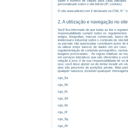
saber o número de cliques para cada utilizador.
personalizado sobre o site Adctel (IP, cookies).
O site www.adictel.com é declarado na CNIL N ° 
2. A utilização e navegação no site
Você fica informado de que todas as leis e regulam
responsabilidade cumprir todos os regulamentos ap
artigos, fotografias, marcas comerciais, banco d
intelectual e industrial sobre o conteúdo do site 
ou parciais não autorizadas constituem actos de in
ou utilizar estes bancos de dados em um caso 
regulamentação de conteúdo pornográfico, racista o
imagens provocantes. - As regras relativas ao res
em serviços interativos que são oferecidos a voc
relação a isso, é de sua responsabilidade de se a
isso, você deve abster-se de tentar invadir um s
atos são passíveis de punições penais. Mais parti
qualquer natureza, incluindo quaisquer mensagens,
cgu_6a
cgu_6b
cgu_6c
cgu_6d
cgu_6e
cgu_6f
cgu_6g
cgu_6h