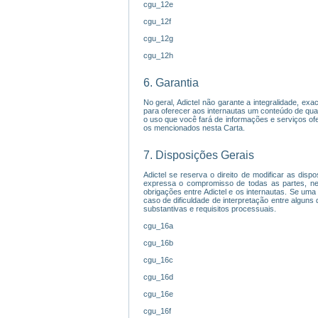
cgu_12e
cgu_12f
cgu_12g
cgu_12h
6. Garantia
No geral, Adictel não garante a integralidade, ex
para oferecer aos internautas um conteúdo de qua
o uso que você fará de informações e serviços ofe
os mencionados nesta Carta.
7. Disposições Gerais
Adictel se reserva o direito de modificar as disp
expressa o compromisso de todas as partes, ne
obrigações entre Adictel e os internautas. Se uma
caso de dificuldade de interpretação entre alguns
substantivas e requisitos processuais.
cgu_16a
cgu_16b
cgu_16c
cgu_16d
cgu_16e
cgu_16f