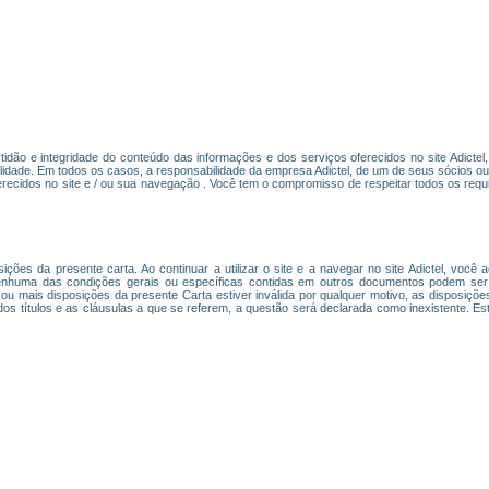
actidão e integridade do conteúdo das informações e dos serviços oferecidos no site Adicte
lidade. Em todos os casos, a responsabilidade da empresa Adictel, de um de seus sócios o
recidos no site e / ou sua navegação . Você tem o compromisso de respeitar todos os requi
osições da presente carta. Ao continuar a utilizar o site e a navegar no site Adictel, você
nhuma das condições gerais ou específicas contidas em outros documentos podem ser c
 ou mais disposições da presente Carta estiver inválida por qualquer motivo, as disposiçõ
 dos títulos e as cláusulas a que se referem, a questão será declarada como inexistente. Es