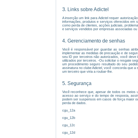
3. Links sobre Adictel
A inserção um link para Adictel requer autorizaç
informações, produtos e serviços oferecidos em sit
como perda de clientes, acções judiciais, proble
e serviços vendidos por empresas associadas ou 
4. Gerenciamento de senhas
Você é responsável por guardar as senhas atrib
implementar as medidas de precaução e de seguran
seu ID por terceiros não autorizados, você deve 
utilizados por terceiros. -Ou solicitar o resgate 
um procedimento seguro resultado do seu pedido.
assinatura no clube Adictel, você concorda que a 
um terceiro que viria a roubar-lhe.
5. Segurança
Você reconhece que, apesar de todos os meios uti
acesso ao serviço e do tempo de resposta, assi
podem ser suspensos em casos de força maior ou f
perda de dados.
cgu_12a
cgu_12b
cgu_12c
cgu_12d