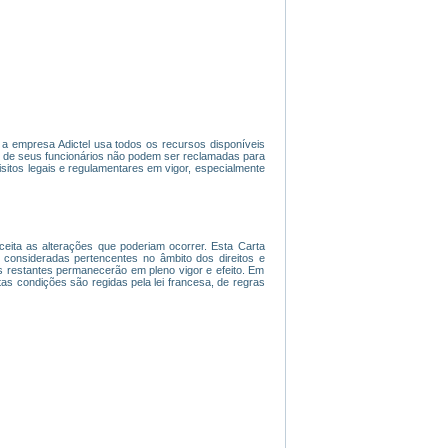
l, a empresa Adictel usa todos os recursos disponíveis
u de seus funcionários não podem ser reclamadas para
sitos legais e regulamentares em vigor, especialmente
 aceita as alterações que poderiam ocorrer. Esta Carta
onsideradas pertencentes no âmbito dos direitos e
es restantes permanecerão em pleno vigor e efeito. Em
tas condições são regidas pela lei francesa, de regras