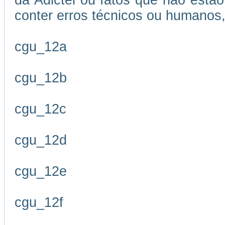
da Adictel ou fatos que não estão
conter erros técnicos ou humanos,
cgu_12a
cgu_12b
cgu_12c
cgu_12d
cgu_12e
cgu_12f