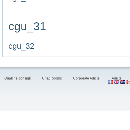
cgu_31
cgu_32
Qualche consigli
Chat Rooms
Corporate Adictel
Adictel