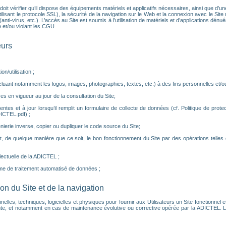
eur doit vérifier qu’il dispose des équipements matériels et applicatifs nécessaires, ainsi que d
isant le protocole SSL), la sécurité de la navigation sur le Web et la connexion avec le Site ne
nti-virus, etc.). L’accès au Site est soumis à l’utilisation de matériels et d’applications dé
 et/ou violant les CGU.
eurs
n/utilisation ;
luant notamment les logos, images, photographies, textes, etc.) à des fins personnelles et/ou 
es en vigueur au jour de la consultation du Site;
tes et à jour lorsqu’il remplit un formulaire de collecte de données (cf. Politique de prot
ICTEL.pdf) ;
nierie inverse, copier ou dupliquer le code source du Site;
, de quelque manière que ce soit, le bon fonctionnement du Site par des opérations telle
llectuelle de la ADICTEL ;
me de traitement automatisé de données ;
tion du Site et de la navigation
, techniques, logicielles et physiques pour fournir aux Utilisateurs un Site fonctionnel et p
e, et notamment en cas de maintenance évolutive ou corrective opérée par la ADICTEL. Le