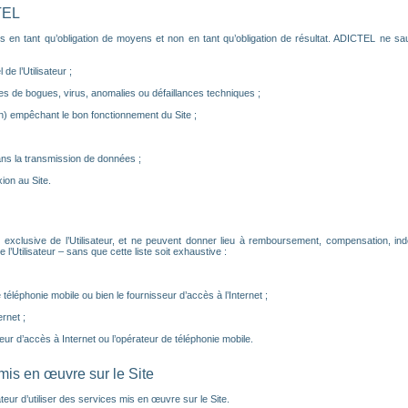
TEL
s en tant qu’obligation de moyens et non en tant qu’obligation de résultat. ADICTEL ne sau
de l’Utilisateur ;
s de bogues, virus, anomalies ou défaillances techniques ;
) empêchant le bon fonctionnement du Site ;
ns la transmission de données ;
on au Site.
 exclusive de l’Utilisateur, et ne peuvent donner lieu à remboursement, compensation, i
Utilisateur – sans que cette liste soit exhaustive :
éléphonie mobile ou bien le fournisseur d’accès à l’Internet ;
rnet ;
eur d’accès à Internet ou l’opérateur de téléphonie mobile.
 mis en œuvre sur le Site
ateur d’utiliser des services mis en œuvre sur le Site.