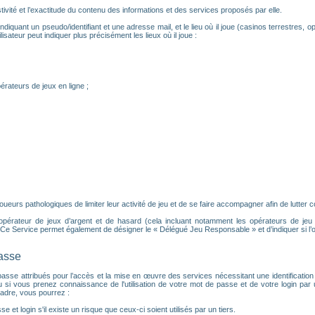
ivité et l’exactitude du contenu des informations et des services proposés par elle.
ndiquant un pseudo/identifiant et une adresse mail, et le lieu où il joue (casinos terrestres, op
isateur peut indiquer plus précisément les lieux où il joue :
érateurs de jeux en ligne ;
urs pathologiques de limiter leur activité de jeu et de se faire accompagner afin de lutter con
 opérateur de jeux d’argent et de hasard (cela incluant notamment les opérateurs de jeu en 
e Service permet également de désigner le « Délégué Jeu Responsable » et d’indiquer si l’
passe
 de passe attribués pour l’accès et la mise en œuvre des services nécessitant une identifica
u si vous prenez connaissance de l'utilisation de votre mot de passe et de votre login pa
adre, vous pourrez :
e et login s'il existe un risque que ceux-ci soient utilisés par un tiers.