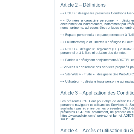
Article 2 – Définitions
• « CGU » : désigne les présentes Conditions Général
• « Données à caractère personnel » : désignent 
directement ou indirectement, notamment par réfé
noms, prénoms, adresses électroniques et numéros
• « Espace personnel » : espace permettant à l’Ut
• « Loi Informatique et Libertés » : désigne la Loi n
• « RGPD » : désigne le Règlement (UE) 2016/679 d
personnel et à la libre circulation des données ;
• « Parties » : désignent conjointement ADICTEL et l’
• Services » : ensemble des services proposés par
• « Site Web » - « Site » : désigne le Site Web ADI
• « Utilisateur » : désigne toute personne qui navigue
Article 3 – Application des Condit
Les présentes CGU ont pour objet de définir les con
personne naviguant et utilisant les Services du Sit
souhaitant pas être liée par les présentes CGU do
présentes CGU afin, notamment, de prendre en compt
https://www.adictel.com/, prévaut et fait foi. ADI
sur le Site.
Article 4 – Accès et utilisation du S