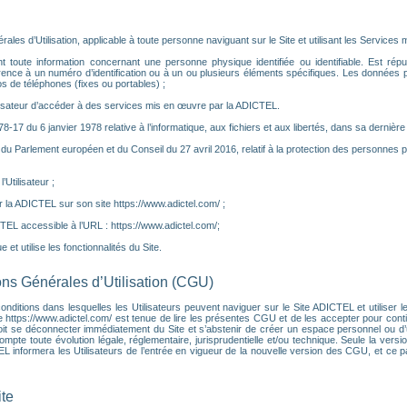
es d’Utilisation, applicable à toute personne naviguant sur le Site et utilisant les Services m
toute information concernant une personne physique identifiée ou identifiable. Est réputé
rence à un numéro d’identification ou à un ou plusieurs éléments spécifiques. Les données
 de téléphones (fixes ou portables) ;
ilisateur d’accéder à des services mis en œuvre par la ADICTEL.
°78-17 du 6 janvier 1978 relative à l’informatique, aux fichiers et aux libertés, dans sa dernière
u Parlement européen et du Conseil du 27 avril 2016, relatif à la protection des personnes 
Utilisateur ;
 la ADICTEL sur son site https://www.adictel.com/ ;
CTEL accessible à l’URL : https://www.adictel.com/;
 et utilise les fonctionnalités du Site.
ions Générales d’Utilisation (CGU)
ditions dans lesquelles les Utilisateurs peuvent naviguer sur le Site ADICTEL et utiliser les
e https://www.adictel.com/ est tenue de lire les présentes CGU et de les accepter pour contin
it se déconnecter immédiatement du Site et s’abstenir de créer un espace personnel ou d’ut
e toute évolution légale, réglementaire, jurisprudentielle et/ou technique. Seule la versio
CTEL informera les Utilisateurs de l’entrée en vigueur de la nouvelle version des CGU, et ce
ite