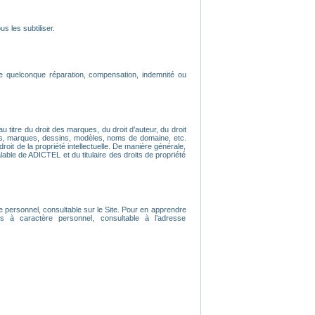
s les subtiliser.
e quelconque réparation, compensation, indemnité ou
u titre du droit des marques, du droit d’auteur, du droit
os, marques, dessins, modèles, noms de domaine, etc.
droit de la propriété intellectuelle. De manière générale,
lable de ADICTEL et du titulaire des droits de propriété
e personnel, consultable sur le Site. Pour en apprendre
 à caractère personnel, consultable à l’adresse