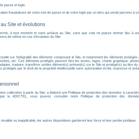
 de passe et login.
tion frauduleuse de votre mot de passe et de votre login par un tiers qui serait parvenu à vou
au Site et évolutions
terme, à tout moment et sans préavis au Site, sans que cela ne puisse donner lieu à un
en sera de même en cas d’évolution du Site.
ectuelle sur l’intégralité des éléments composant le Site, et notamment les éléments protégés a
nnées, etc. Ces éléments protégés peuvent être les textes, logos, charte graphique, phot
dapter, traduire, transférer un/des élément(s) présent(s) sur le Site et protégé(s) au titre du 
protégés par le droit de la propriété intellectuelle sans autorisation écrite, expresse et préa
personnel
s collectées à partir du Site, a élaboré une Politique de protection des données à caractèr
 par la ADICTEL, vous pouvez consulter notre Politique de protection des données
alide ou inapplicable, les autres dispositions garderont leur force et leur portée juridique.