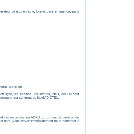
érateur de jeux en ligne, loterie, paris en agence, paris
tre l’addiction.
ligne, les casinos, les loteries, etc.), celui-ci peut
opérateur est adhérent au label ADICTEL.
tion et mis en œuvre sur ADICTEL. En cas de perte ou de
r un tiers, vous devez immédiatement nous contacter à