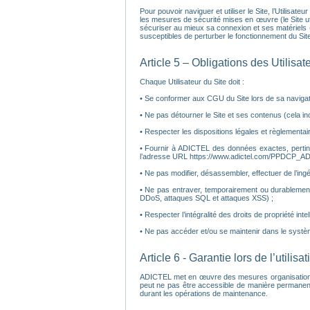
Pour pouvoir naviguer et utiliser le Site, l’Utilisat
les mesures de sécurité mises en œuvre (le Site util
sécuriser au mieux sa connexion et ses matériels (a
susceptibles de perturber le fonctionnement du Site
Article 5 – Obligations des Utilisat
Chaque Utilisateur du Site doit :
• Se conformer aux CGU du Site lors de sa navigatio
• Ne pas détourner le Site et ses contenus (cela inc
• Respecter les dispositions légales et règlementair
• Fournir à ADICTEL des données exactes, pertinen
l’adresse URL https://www.adictel.com/PPDCP_AD
• Ne pas modifier, désassembler, effectuer de l’ingé
• Ne pas entraver, temporairement ou durablement
DDoS, attaques SQL et attaques XSS) ;
• Respecter l’intégralité des droits de propriété inte
• Ne pas accéder et/ou se maintenir dans le systè
Article 6 - Garantie lors de l’utilisa
ADICTEL met en œuvre des mesures organisationnelles
peut ne pas être accessible de manière permanent
durant les opérations de maintenance.