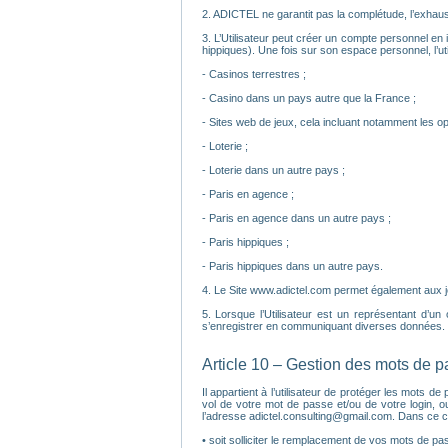
2. ADICTEL ne garantit pas la complétude, l’exhaust
3. L’Utilisateur peut créer un compte personnel en i
hippiques). Une fois sur son espace personnel, l’util
- Casinos terrestres ;
- Casino dans un pays autre que la France ;
- Sites web de jeux, cela incluant notamment les op
- Loterie ;
- Loterie dans un autre pays ;
- Paris en agence ;
- Paris en agence dans un autre pays ;
- Paris hippiques ;
- Paris hippiques dans un autre pays.
4. Le Site www.adictel.com permet également aux joue
5. Lorsque l’Utilisateur est un représentant d’un
s’enregistrer en communiquant diverses données. C
Article 10 – Gestion des mots de 
Il appartient à l’utilisateur de protéger les mots
vol de votre mot de passe et/ou de votre login, o
l’adresse adictel.consulting@gmail.com. Dans ce c
• soit solliciter le remplacement de vos mots de pass