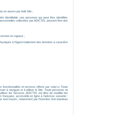
is en œuvre par ledit Site ;
e identifiable une personne qui peut être identifiée,
 personnelles collectées par ADICTEL peuvent être des
 version en vigueur ;
physiques à l’égard traitement des données à caractère
 fonctionnalités et services offerts par celui-ci. Toute
uer à naviguer et à utiliser le Site. Toute personne ne
iliser les Services. ADICTEL est libre de modifier les
n française, accessible en ligne à l’adresse suivante :
 par tout moyen, notamment par l’insertion d’un bandeau