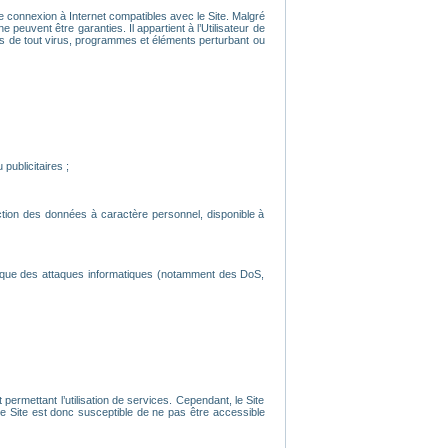
’une connexion à Internet compatibles avec le Site. Malgré
 peuvent être garanties. Il appartient à l’Utilisateur de
nués de tout virus, programmes et éléments perturbant ou
publicitaires ;
ection des données à caractère personnel, disponible à
s que des attaques informatiques (notamment des DoS,
ermettant l’utilisation de services. Cependant, le Site
 Site est donc susceptible de ne pas être accessible