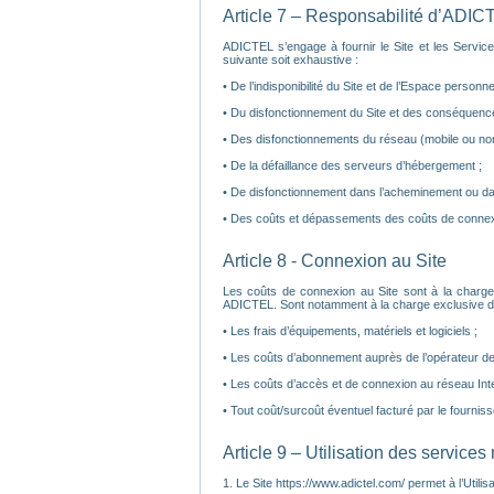
Article 7 – Responsabilité d’ADIC
ADICTEL s’engage à fournir le Site et les Service
suivante soit exhaustive :
• De l’indisponibilité du Site et de l’Espace personnel 
• Du disfonctionnement du Site et des conséquence
• Des disfonctionnements du réseau (mobile ou non
• De la défaillance des serveurs d’hébergement ;
• De disfonctionnement dans l’acheminement ou da
• Des coûts et dépassements des coûts de connexi
Article 8 - Connexion au Site
Les coûts de connexion au Site sont à la charge
ADICTEL. Sont notamment à la charge exclusive de l’
• Les frais d’équipements, matériels et logiciels ;
• Les coûts d’abonnement auprès de l’opérateur de t
• Les coûts d’accès et de connexion au réseau Inte
• Tout coût/surcoût éventuel facturé par le fourniss
Article 9 – Utilisation des services
1. Le Site https://www.adictel.com/ permet à l’Utilis