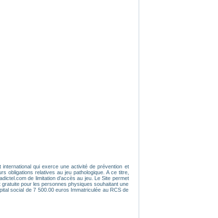
 international qui exerce une activité de prévention et
obligations relatives au jeu pathologique. A ce titre,
dictel.com de limitation d’accès au jeu. Le Site permet
t gratuite pour les personnes physiques souhaitant une
pital social de 7 500.00 euros Immatriculée au RCS de