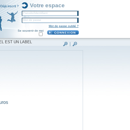
Votre espace
Déjà inscrit ?
Pseudo/Identifiant
Mot de passe
Mot de passe oublié ?
Se souvenir de moi
EL EST UN LABEL
uros