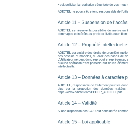
• soit solliciter la restitution sécurisée de vos mots
ADICTEL ne pourra être tenu responsable de l'utilisa
Article 11 – Suspension de l’accès 
ADICTEL se réserve la possibilité de mettre un 
dommages et intérêts au profit de l’Utilisateur. Il 
Article 12 – Propriété Intellectuelle
ADICTEL est titulaire des droits de propriété intell
des dessins et modèles, du droit des bases de do
L’Utilisateur ne peut donc reproduire, représenter, a
aucune opération n’est possible sur de les éléments 
intellectuelle.
Article 13 – Données à caractère 
ADICTEL, responsable de traitement pour les donnée
plus sur la protection des données traitées
https://www.adictel.com/PPDCP_ADICTEL.pdf.
Article 14 – Validité
Si une disposition des CGU est considérée comme inv
Article 15 – Loi applicable