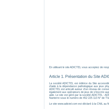
En utilisant le site ADICTEL vous acceptez de respec
Article 1. Présentation du Site AD
La société ADICTEL est éditrice du Site accessible
d’aide à la dépendance pathologique aux jeux physi
ADICTEL est articulé autour d’un réseau de conseil
également aux opérateurs de jeux de s’inscrire au
aide. Le site est géré par la société ADICTEL : A
Nanterre sous le numéro de 452 225 113 N° de T
Le site www.adictel.com est déclaré à la CNIL au