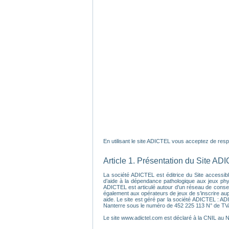
En utilisant le site ADICTEL vous acceptez de respec
Article 1. Présentation du Site AD
La société ADICTEL est éditrice du Site accessible
d’aide à la dépendance pathologique aux jeux physi
ADICTEL est articulé autour d’un réseau de conseil
également aux opérateurs de jeux de s’inscrire au
aide. Le site est géré par la société ADICTEL : A
Nanterre sous le numéro de 452 225 113 N° de T
Le site www.adictel.com est déclaré à la CNIL au