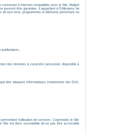
’une connexion à Internet compatibles avec le Site. Malgré
 peuvent être garanties. Il appartient à l’Utilisateur de
nués de tout virus, programmes et éléments perturbant ou
publicitaires ;
ection des données à caractère personnel, disponible à
s que des attaques informatiques (notamment des DoS,
ermettant l’utilisation de services. Cependant, le Site
 Site est donc susceptible de ne pas être accessible