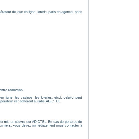
érateur de jeux en ligne, loterie, paris en agence, paris
tre l’addiction.
ligne, les casinos, les loteries, etc.), celui-ci peut
opérateur est adhérent au label ADICTEL.
tion et mis en œuvre sur ADICTEL. En cas de perte ou de
r un tiers, vous devez immédiatement nous contacter à