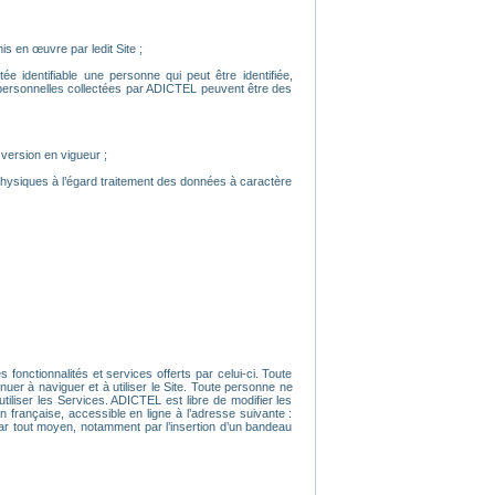
is en œuvre par ledit Site ;
e identifiable une personne qui peut être identifiée,
 personnelles collectées par ADICTEL peuvent être des
 version en vigueur ;
physiques à l’égard traitement des données à caractère
 fonctionnalités et services offerts par celui-ci. Toute
uer à naviguer et à utiliser le Site. Toute personne ne
iliser les Services. ADICTEL est libre de modifier les
n française, accessible en ligne à l’adresse suivante :
 par tout moyen, notamment par l’insertion d’un bandeau