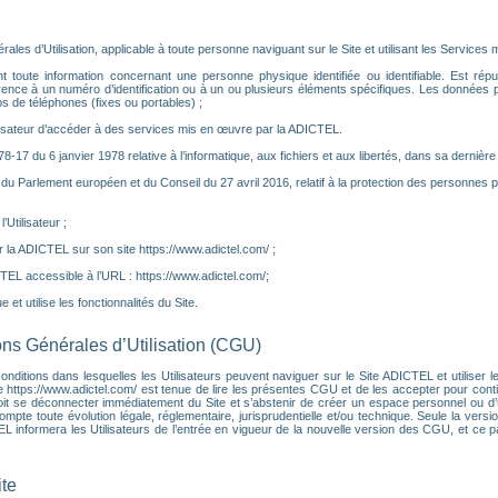
es d’Utilisation, applicable à toute personne naviguant sur le Site et utilisant les Services m
toute information concernant une personne physique identifiée ou identifiable. Est réputé
rence à un numéro d’identification ou à un ou plusieurs éléments spécifiques. Les données
 de téléphones (fixes ou portables) ;
ilisateur d’accéder à des services mis en œuvre par la ADICTEL.
°78-17 du 6 janvier 1978 relative à l’informatique, aux fichiers et aux libertés, dans sa dernière
u Parlement européen et du Conseil du 27 avril 2016, relatif à la protection des personnes 
Utilisateur ;
 la ADICTEL sur son site https://www.adictel.com/ ;
CTEL accessible à l’URL : https://www.adictel.com/;
 et utilise les fonctionnalités du Site.
ions Générales d’Utilisation (CGU)
ditions dans lesquelles les Utilisateurs peuvent naviguer sur le Site ADICTEL et utiliser les
e https://www.adictel.com/ est tenue de lire les présentes CGU et de les accepter pour contin
it se déconnecter immédiatement du Site et s’abstenir de créer un espace personnel ou d’ut
e toute évolution légale, réglementaire, jurisprudentielle et/ou technique. Seule la versio
CTEL informera les Utilisateurs de l’entrée en vigueur de la nouvelle version des CGU, et ce
ite