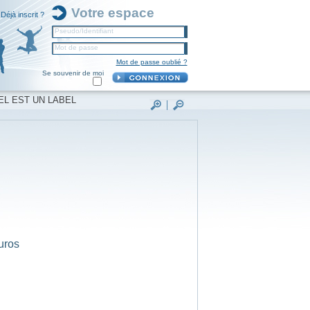
Votre espace
Déjà inscrit ?
Pseudo/Identifiant
Mot de passe
Mot de passe oublié ?
Se souvenir de moi
EL EST UN LABEL
uros