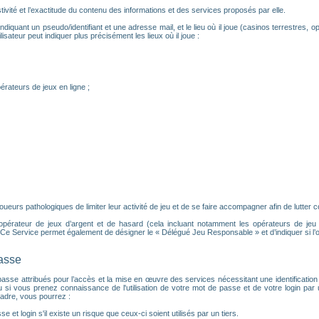
ivité et l’exactitude du contenu des informations et des services proposés par elle.
ndiquant un pseudo/identifiant et une adresse mail, et le lieu où il joue (casinos terrestres, op
isateur peut indiquer plus précisément les lieux où il joue :
érateurs de jeux en ligne ;
urs pathologiques de limiter leur activité de jeu et de se faire accompagner afin de lutter con
 opérateur de jeux d’argent et de hasard (cela incluant notamment les opérateurs de jeu en 
e Service permet également de désigner le « Délégué Jeu Responsable » et d’indiquer si l’
passe
 de passe attribués pour l’accès et la mise en œuvre des services nécessitant une identifica
u si vous prenez connaissance de l'utilisation de votre mot de passe et de votre login pa
adre, vous pourrez :
e et login s'il existe un risque que ceux-ci soient utilisés par un tiers.