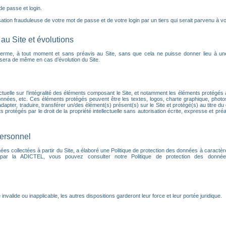
 de passe et login.
tion frauduleuse de votre mot de passe et de votre login par un tiers qui serait parvenu à vou
au Site et évolutions
terme, à tout moment et sans préavis au Site, sans que cela ne puisse donner lieu à un
en sera de même en cas d’évolution du Site.
ectuelle sur l’intégralité des éléments composant le Site, et notamment les éléments protégés a
nnées, etc. Ces éléments protégés peuvent être les textes, logos, charte graphique, phot
dapter, traduire, transférer un/des élément(s) présent(s) sur le Site et protégé(s) au titre du 
protégés par le droit de la propriété intellectuelle sans autorisation écrite, expresse et préa
personnel
s collectées à partir du Site, a élaboré une Politique de protection des données à caractèr
 par la ADICTEL, vous pouvez consulter notre Politique de protection des données
alide ou inapplicable, les autres dispositions garderont leur force et leur portée juridique.