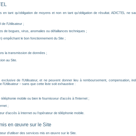
TEL
s en tant qu’obligation de moyens et non en tant qu’obligation de résultat. ADICTEL ne sau
de l’Utilisateur ;
s de bogues, virus, anomalies ou défaillances techniques ;
) empêchant le bon fonctionnement du Site ;
ns la transmission de données ;
on au Site.
 exclusive de l’Utilisateur, et ne peuvent donner lieu à remboursement, compensation, i
Utilisateur – sans que cette liste soit exhaustive :
éléphonie mobile ou bien le fournisseur d’accès à l’Internet ;
rnet ;
eur d’accès à Internet ou l’opérateur de téléphonie mobile.
 mis en œuvre sur le Site
ateur d’utiliser des services mis en œuvre sur le Site.