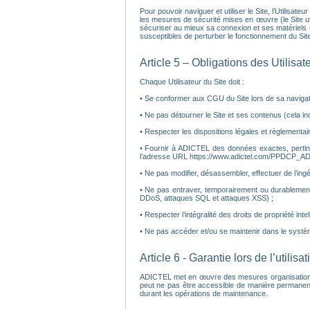
Pour pouvoir naviguer et utiliser le Site, l’Utilisat
les mesures de sécurité mises en œuvre (le Site util
sécuriser au mieux sa connexion et ses matériels (a
susceptibles de perturber le fonctionnement du Site
Article 5 – Obligations des Utilisat
Chaque Utilisateur du Site doit :
• Se conformer aux CGU du Site lors de sa navigatio
• Ne pas détourner le Site et ses contenus (cela inc
• Respecter les dispositions légales et règlementair
• Fournir à ADICTEL des données exactes, pertinen
l’adresse URL https://www.adictel.com/PPDCP_AD
• Ne pas modifier, désassembler, effectuer de l’ingé
• Ne pas entraver, temporairement ou durablement
DDoS, attaques SQL et attaques XSS) ;
• Respecter l’intégralité des droits de propriété inte
• Ne pas accéder et/ou se maintenir dans le systè
Article 6 - Garantie lors de l’utilisa
ADICTEL met en œuvre des mesures organisationnelles
peut ne pas être accessible de manière permanent
durant les opérations de maintenance.