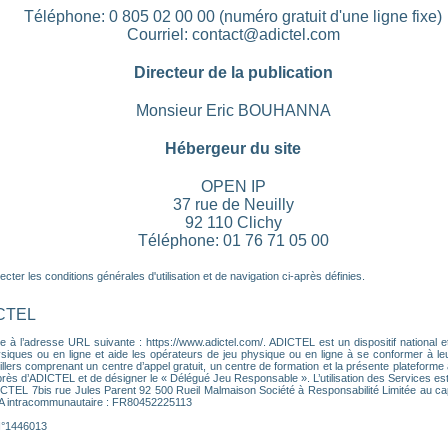
Téléphone: 0 805 02 00 00 (numéro gratuit d'une ligne fixe)
Courriel: contact@adictel.com
Directeur de la publication
Monsieur Eric BOUHANNA
Hébergeur du site
OPEN IP
37 rue de Neuilly
92 110 Clichy
Téléphone: 01 76 71 05 00
ter les conditions générales d'utilisation et de navigation ci-après définies.
ICTEL
 à l’adresse URL suivante : https://www.adictel.com/. ADICTEL est un dispositif national et
ques ou en ligne et aide les opérateurs de jeu physique ou en ligne à se conformer à leurs 
lers comprenant un centre d’appel gratuit, un centre de formation et la présente plateforme a
près d’ADICTEL et de désigner le « Délégué Jeu Responsable ». L’utilisation des Services es
DICTEL 7bis rue Jules Parent 92 500 Rueil Malmaison Société à Responsabilité Limitée au ca
VA intracommunautaire : FR80452225113
 N°1446013