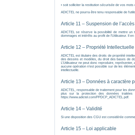
• soit solliciter la restitution sécurisée de vos mots
ADICTEL ne pourra être tenu responsable de l'utilisa
Article 11 – Suspension de l’accès 
ADICTEL se réserve la possibilité de mettre un 
dommages et intérêts au profit de l’Utilisateur. Il 
Article 12 – Propriété Intellectuelle
ADICTEL est titulaire des droits de propriété intell
des dessins et modèles, du droit des bases de do
L’Utilisateur ne peut donc reproduire, représenter, a
aucune opération n’est possible sur de les éléments 
intellectuelle.
Article 13 – Données à caractère 
ADICTEL, responsable de traitement pour les donnée
plus sur la protection des données traitées
https://www.adictel.com/PPDCP_ADICTEL.pdf.
Article 14 – Validité
Si une disposition des CGU est considérée comme inv
Article 15 – Loi applicable