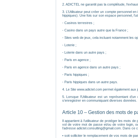
2. ADICTEL ne garantit pas la complétude, l’exhaust
3. L’Utilisateur peut créer un compte personnel en i
hippiques). Une fois sur son espace personnel, l’util
- Casinos terrestres ;
- Casino dans un pays autre que la France ;
- Sites web de jeux, cela incluant notamment les op
- Loterie ;
- Loterie dans un autre pays ;
- Paris en agence ;
- Paris en agence dans un autre pays ;
- Paris hippiques ;
- Paris hippiques dans un autre pays.
4. Le Site www.adictel.com permet également aux joue
5. Lorsque l’Utilisateur est un représentant d’un
s’enregistrer en communiquant diverses données. C
Article 10 – Gestion des mots de 
Il appartient à l’utilisateur de protéger les mots
vol de votre mot de passe et/ou de votre login, o
l’adresse adictel.consulting@gmail.com. Dans ce c
• soit solliciter le remplacement de vos mots de pass