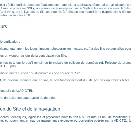
eur doit vérifier qu’il dispose des équipements matériels et applicatifs nécessaires, ainsi que d
isant le protocole SSL), la sécurité de la navigation sur le Web et la connexion avec le Site ne
nti-virus, etc.). L’accès au Site est soumis à l’utilisation de matériels et d’applications dé
 et/ou violant les CGU.
eurs
n/utilisation ;
luant notamment les logos, images, photographies, textes, etc.) à des fins personnelles et/ou 
es en vigueur au jour de la consultation du Site;
tes et à jour lorsqu’il remplit un formulaire de collecte de données (cf. Politique de prot
ICTEL.pdf) ;
nierie inverse, copier ou dupliquer le code source du Site;
, de quelque manière que ce soit, le bon fonctionnement du Site par des opérations telle
llectuelle de la ADICTEL ;
me de traitement automatisé de données ;
tion du Site et de la navigation
, techniques, logicielles et physiques pour fournir aux Utilisateurs un Site fonctionnel et p
e, et notamment en cas de maintenance évolutive ou corrective opérée par la ADICTEL. Le