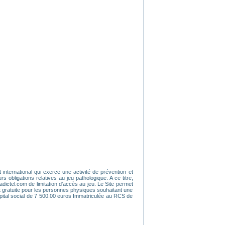
 international qui exerce une activité de prévention et
obligations relatives au jeu pathologique. A ce titre,
dictel.com de limitation d’accès au jeu. Le Site permet
t gratuite pour les personnes physiques souhaitant une
pital social de 7 500.00 euros Immatriculée au RCS de