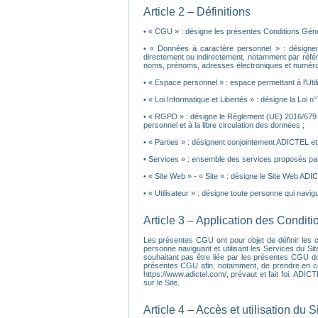
Article 2 – Définitions
• « CGU » : désigne les présentes Conditions Général
• « Données à caractère personnel » : désignent 
directement ou indirectement, notamment par réfé
noms, prénoms, adresses électroniques et numéros
• « Espace personnel » : espace permettant à l’Ut
• « Loi Informatique et Libertés » : désigne la Loi n
• « RGPD » : désigne le Règlement (UE) 2016/679 d
personnel et à la libre circulation des données ;
• « Parties » : désignent conjointement ADICTEL et l’
• Services » : ensemble des services proposés par
• « Site Web » - « Site » : désigne le Site Web ADI
• « Utilisateur » : désigne toute personne qui navigue
Article 3 – Application des Condit
Les présentes CGU ont pour objet de définir les con
personne naviguant et utilisant les Services du Sit
souhaitant pas être liée par les présentes CGU do
présentes CGU afin, notamment, de prendre en compt
https://www.adictel.com/, prévaut et fait foi. ADI
sur le Site.
Article 4 – Accès et utilisation du S