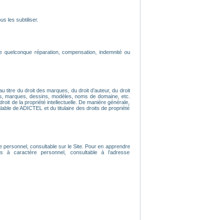
s les subtiliser.
e quelconque réparation, compensation, indemnité ou
u titre du droit des marques, du droit d’auteur, du droit
os, marques, dessins, modèles, noms de domaine, etc.
droit de la propriété intellectuelle. De manière générale,
lable de ADICTEL et du titulaire des droits de propriété
e personnel, consultable sur le Site. Pour en apprendre
 à caractère personnel, consultable à l’adresse