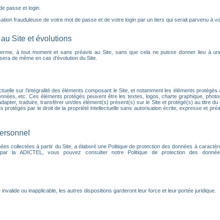
 de passe et login.
tion frauduleuse de votre mot de passe et de votre login par un tiers qui serait parvenu à vou
au Site et évolutions
terme, à tout moment et sans préavis au Site, sans que cela ne puisse donner lieu à un
en sera de même en cas d’évolution du Site.
ectuelle sur l’intégralité des éléments composant le Site, et notamment les éléments protégés a
nnées, etc. Ces éléments protégés peuvent être les textes, logos, charte graphique, phot
dapter, traduire, transférer un/des élément(s) présent(s) sur le Site et protégé(s) au titre du 
protégés par le droit de la propriété intellectuelle sans autorisation écrite, expresse et préa
personnel
s collectées à partir du Site, a élaboré une Politique de protection des données à caractèr
 par la ADICTEL, vous pouvez consulter notre Politique de protection des données
alide ou inapplicable, les autres dispositions garderont leur force et leur portée juridique.