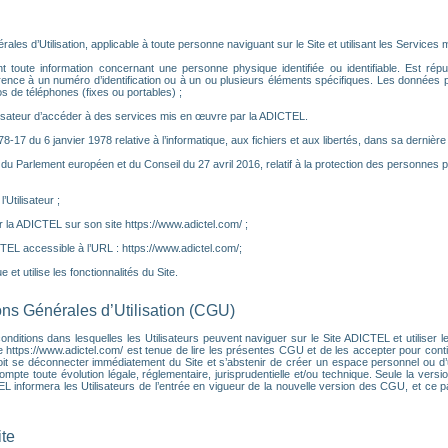
es d’Utilisation, applicable à toute personne naviguant sur le Site et utilisant les Services m
toute information concernant une personne physique identifiée ou identifiable. Est réputé
rence à un numéro d’identification ou à un ou plusieurs éléments spécifiques. Les données
 de téléphones (fixes ou portables) ;
ilisateur d’accéder à des services mis en œuvre par la ADICTEL.
°78-17 du 6 janvier 1978 relative à l’informatique, aux fichiers et aux libertés, dans sa dernière
u Parlement européen et du Conseil du 27 avril 2016, relatif à la protection des personnes 
Utilisateur ;
 la ADICTEL sur son site https://www.adictel.com/ ;
CTEL accessible à l’URL : https://www.adictel.com/;
 et utilise les fonctionnalités du Site.
ions Générales d’Utilisation (CGU)
ditions dans lesquelles les Utilisateurs peuvent naviguer sur le Site ADICTEL et utiliser les
e https://www.adictel.com/ est tenue de lire les présentes CGU et de les accepter pour contin
it se déconnecter immédiatement du Site et s’abstenir de créer un espace personnel ou d’ut
e toute évolution légale, réglementaire, jurisprudentielle et/ou technique. Seule la versio
CTEL informera les Utilisateurs de l’entrée en vigueur de la nouvelle version des CGU, et ce
ite