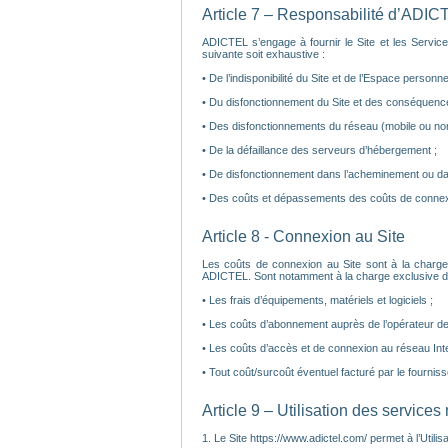
Article 7 – Responsabilité d’ADIC
ADICTEL s’engage à fournir le Site et les Service
suivante soit exhaustive :
• De l’indisponibilité du Site et de l’Espace personnel 
• Du disfonctionnement du Site et des conséquence
• Des disfonctionnements du réseau (mobile ou non
• De la défaillance des serveurs d’hébergement ;
• De disfonctionnement dans l’acheminement ou da
• Des coûts et dépassements des coûts de connexi
Article 8 - Connexion au Site
Les coûts de connexion au Site sont à la charge
ADICTEL. Sont notamment à la charge exclusive de l’
• Les frais d’équipements, matériels et logiciels ;
• Les coûts d’abonnement auprès de l’opérateur de t
• Les coûts d’accès et de connexion au réseau Inte
• Tout coût/surcoût éventuel facturé par le fourniss
Article 9 – Utilisation des services
1. Le Site https://www.adictel.com/ permet à l’Utilis