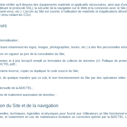
eur doit vérifier qu’il dispose des équipements matériels et applicatifs nécessaires, ainsi que d
isant le protocole SSL), la sécurité de la navigation sur le Web et la connexion avec le Site ne
nti-virus, etc.). L’accès au Site est soumis à l’utilisation de matériels et d’applications dé
 et/ou violant les CGU.
eurs
n/utilisation ;
luant notamment les logos, images, photographies, textes, etc.) à des fins personnelles et/ou 
es en vigueur au jour de la consultation du Site;
tes et à jour lorsqu’il remplit un formulaire de collecte de données (cf. Politique de prot
ICTEL.pdf) ;
nierie inverse, copier ou dupliquer le code source du Site;
, de quelque manière que ce soit, le bon fonctionnement du Site par des opérations telle
llectuelle de la ADICTEL ;
me de traitement automatisé de données ;
tion du Site et de la navigation
, techniques, logicielles et physiques pour fournir aux Utilisateurs un Site fonctionnel et p
e, et notamment en cas de maintenance évolutive ou corrective opérée par la ADICTEL. Le