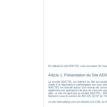
En utilisant le site ADICTEL vous acceptez de respec
Article 1. Présentation du Site AD
La société ADICTEL est éditrice du Site accessible
d’aide à la dépendance pathologique aux jeux physi
ADICTEL est articulé autour d’un réseau de conseil
également aux opérateurs de jeux de s’inscrire au
aide. Le site est géré par la société ADICTEL : A
Nanterre sous le numéro de 452 225 113 N° de T
Le site www.adictel.com est déclaré à la CNIL au