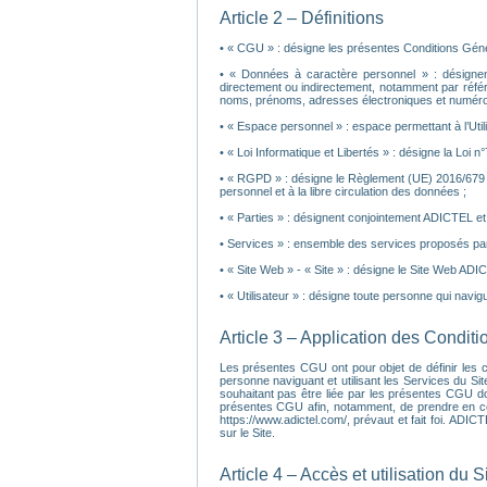
Article 2 – Définitions
• « CGU » : désigne les présentes Conditions Général
• « Données à caractère personnel » : désignent 
directement ou indirectement, notamment par réfé
noms, prénoms, adresses électroniques et numéros
• « Espace personnel » : espace permettant à l’Ut
• « Loi Informatique et Libertés » : désigne la Loi n
• « RGPD » : désigne le Règlement (UE) 2016/679 d
personnel et à la libre circulation des données ;
• « Parties » : désignent conjointement ADICTEL et l’
• Services » : ensemble des services proposés par
• « Site Web » - « Site » : désigne le Site Web ADI
• « Utilisateur » : désigne toute personne qui navigue
Article 3 – Application des Condit
Les présentes CGU ont pour objet de définir les con
personne naviguant et utilisant les Services du Sit
souhaitant pas être liée par les présentes CGU do
présentes CGU afin, notamment, de prendre en compt
https://www.adictel.com/, prévaut et fait foi. ADI
sur le Site.
Article 4 – Accès et utilisation du S