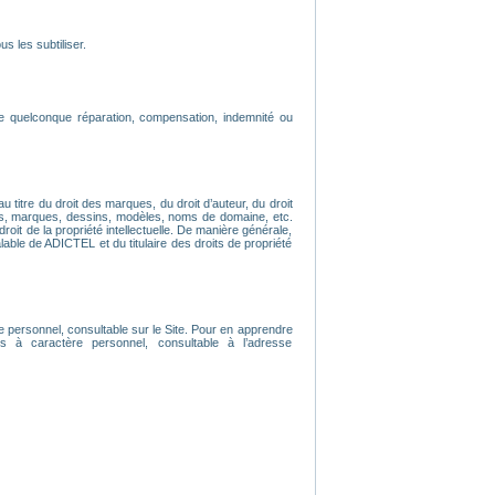
s les subtiliser.
e quelconque réparation, compensation, indemnité ou
u titre du droit des marques, du droit d’auteur, du droit
os, marques, dessins, modèles, noms de domaine, etc.
droit de la propriété intellectuelle. De manière générale,
lable de ADICTEL et du titulaire des droits de propriété
e personnel, consultable sur le Site. Pour en apprendre
 à caractère personnel, consultable à l’adresse