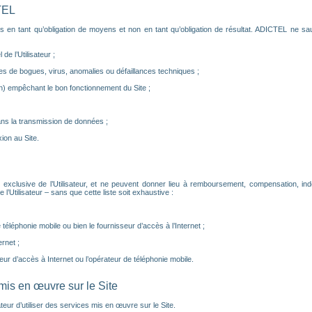
TEL
s en tant qu’obligation de moyens et non en tant qu’obligation de résultat. ADICTEL ne sau
de l’Utilisateur ;
s de bogues, virus, anomalies ou défaillances techniques ;
) empêchant le bon fonctionnement du Site ;
ns la transmission de données ;
on au Site.
 exclusive de l’Utilisateur, et ne peuvent donner lieu à remboursement, compensation, i
Utilisateur – sans que cette liste soit exhaustive :
éléphonie mobile ou bien le fournisseur d’accès à l’Internet ;
rnet ;
eur d’accès à Internet ou l’opérateur de téléphonie mobile.
 mis en œuvre sur le Site
ateur d’utiliser des services mis en œuvre sur le Site.