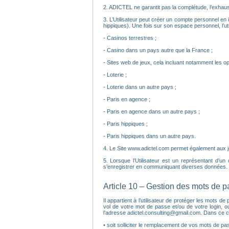
2. ADICTEL ne garantit pas la complétude, l’exhaust
3. L’Utilisateur peut créer un compte personnel en i
hippiques). Une fois sur son espace personnel, l’util
- Casinos terrestres ;
- Casino dans un pays autre que la France ;
- Sites web de jeux, cela incluant notamment les op
- Loterie ;
- Loterie dans un autre pays ;
- Paris en agence ;
- Paris en agence dans un autre pays ;
- Paris hippiques ;
- Paris hippiques dans un autre pays.
4. Le Site www.adictel.com permet également aux joue
5. Lorsque l’Utilisateur est un représentant d’un
s’enregistrer en communiquant diverses données. C
Article 10 – Gestion des mots de 
Il appartient à l’utilisateur de protéger les mots
vol de votre mot de passe et/ou de votre login, o
l’adresse adictel.consulting@gmail.com. Dans ce c
• soit solliciter le remplacement de vos mots de pass