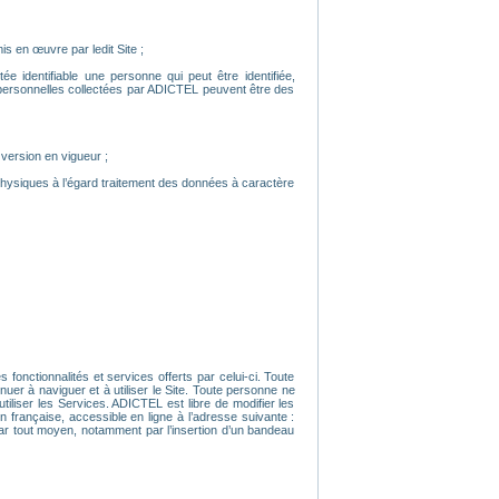
is en œuvre par ledit Site ;
e identifiable une personne qui peut être identifiée,
 personnelles collectées par ADICTEL peuvent être des
 version en vigueur ;
physiques à l’égard traitement des données à caractère
 fonctionnalités et services offerts par celui-ci. Toute
uer à naviguer et à utiliser le Site. Toute personne ne
iliser les Services. ADICTEL est libre de modifier les
n française, accessible en ligne à l’adresse suivante :
 par tout moyen, notamment par l’insertion d’un bandeau