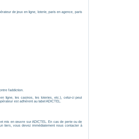
érateur de jeux en ligne, loterie, paris en agence, paris
tre l’addiction.
ligne, les casinos, les loteries, etc.), celui-ci peut
opérateur est adhérent au label ADICTEL.
tion et mis en œuvre sur ADICTEL. En cas de perte ou de
r un tiers, vous devez immédiatement nous contacter à