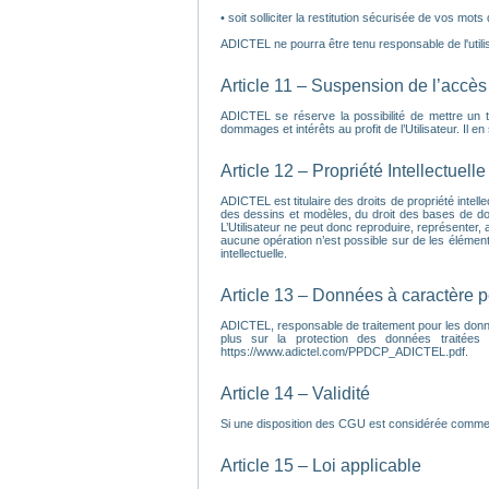
• soit solliciter la restitution sécurisée de vos mots
ADICTEL ne pourra être tenu responsable de l'utilisa
Article 11 – Suspension de l’accès 
ADICTEL se réserve la possibilité de mettre un 
dommages et intérêts au profit de l’Utilisateur. Il 
Article 12 – Propriété Intellectuelle
ADICTEL est titulaire des droits de propriété intell
des dessins et modèles, du droit des bases de do
L’Utilisateur ne peut donc reproduire, représenter, a
aucune opération n’est possible sur de les éléments 
intellectuelle.
Article 13 – Données à caractère 
ADICTEL, responsable de traitement pour les donnée
plus sur la protection des données traitées
https://www.adictel.com/PPDCP_ADICTEL.pdf.
Article 14 – Validité
Si une disposition des CGU est considérée comme inv
Article 15 – Loi applicable