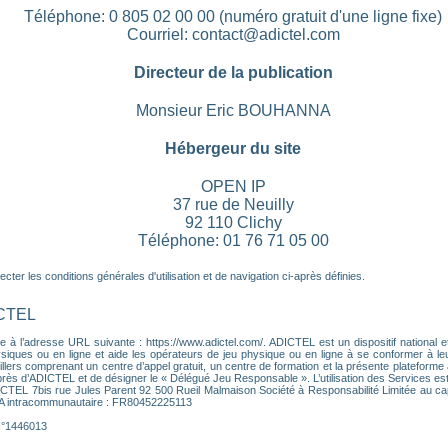
Téléphone: 0 805 02 00 00 (numéro gratuit d'une ligne fixe)
Courriel: contact@adictel.com
Directeur de la publication
Monsieur Eric BOUHANNA
Hébergeur du site
OPEN IP
37 rue de Neuilly
92 110 Clichy
Téléphone: 01 76 71 05 00
ter les conditions générales d'utilisation et de navigation ci-après définies.
ICTEL
 à l’adresse URL suivante : https://www.adictel.com/. ADICTEL est un dispositif national et
ques ou en ligne et aide les opérateurs de jeu physique ou en ligne à se conformer à leurs 
lers comprenant un centre d’appel gratuit, un centre de formation et la présente plateforme a
près d’ADICTEL et de désigner le « Délégué Jeu Responsable ». L’utilisation des Services es
DICTEL 7bis rue Jules Parent 92 500 Rueil Malmaison Société à Responsabilité Limitée au ca
VA intracommunautaire : FR80452225113
 N°1446013