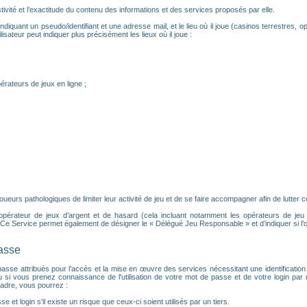
ivité et l’exactitude du contenu des informations et des services proposés par elle.
ndiquant un pseudo/identifiant et une adresse mail, et le lieu où il joue (casinos terrestres, op
isateur peut indiquer plus précisément les lieux où il joue :
érateurs de jeux en ligne ;
urs pathologiques de limiter leur activité de jeu et de se faire accompagner afin de lutter con
 opérateur de jeux d’argent et de hasard (cela incluant notamment les opérateurs de jeu en 
e Service permet également de désigner le « Délégué Jeu Responsable » et d’indiquer si l’
passe
 de passe attribués pour l’accès et la mise en œuvre des services nécessitant une identifica
u si vous prenez connaissance de l'utilisation de votre mot de passe et de votre login pa
adre, vous pourrez :
e et login s'il existe un risque que ceux-ci soient utilisés par un tiers.