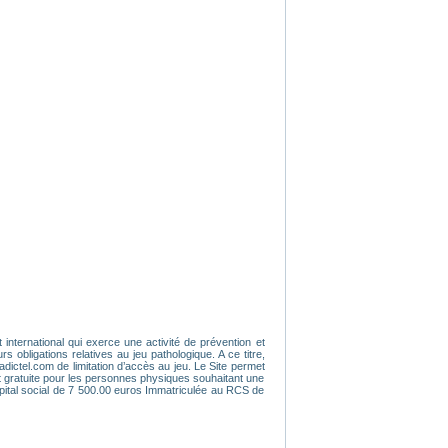
 international qui exerce une activité de prévention et
obligations relatives au jeu pathologique. A ce titre,
dictel.com de limitation d’accès au jeu. Le Site permet
t gratuite pour les personnes physiques souhaitant une
pital social de 7 500.00 euros Immatriculée au RCS de