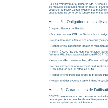
Pour pouvoir naviguer et utiliser le Site, l’Utilisat
les mesures de sécurité mises en œuvre (le Site util
sécuriser au mieux sa connexion et ses matériels (a
susceptibles de perturber le fonctionnement du Site
Article 5 – Obligations des Utilisat
Chaque Utilisateur du Site doit :
• Se conformer aux CGU du Site lors de sa navigatio
• Ne pas détourner le Site et ses contenus (cela inc
• Respecter les dispositions légales et règlementair
• Fournir à ADICTEL des données exactes, pertinen
l’adresse URL https://www.adictel.com/PPDCP_AD
• Ne pas modifier, désassembler, effectuer de l’ingé
• Ne pas entraver, temporairement ou durablement
DDoS, attaques SQL et attaques XSS) ;
• Respecter l’intégralité des droits de propriété inte
• Ne pas accéder et/ou se maintenir dans le systè
Article 6 - Garantie lors de l’utilisa
ADICTEL met en œuvre des mesures organisationnelles
peut ne pas être accessible de manière permanent
durant les opérations de maintenance.