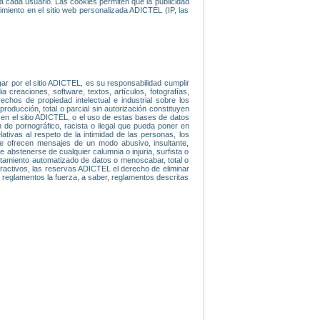
ra cada usuario. Las cookies permiten que la publicidad
miento en el sitio web personalizada ADICTEL (IP, las
gar por el sitio ADICTEL, es su responsabilidad cumplir
 creaciones, software, textos, artículos, fotografías,
hos de propiedad intelectual e industrial sobre los
roducción, total o parcial sin autorización constituyen
 en el sitio ADICTEL, o el uso de estas bases de datos
de pornográfico, racista o ilegal que pueda poner en
ativas al respeto de la intimidad de las personas, los
se ofrecen mensajes de un modo abusivo, insultante,
abstenerse de cualquier calumnia o injuria, surfista o
ratamiento automatizado de datos o menoscabar, total o
eractivos, las reservas ADICTEL el derecho de eliminar
 y reglamentos la fuerza, a saber, reglamentos descritas