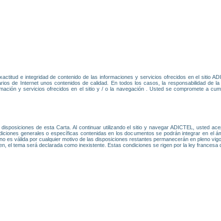
xactitud e integridad de contenido de las informaciones y servicios ofrecidos en el sitio
uarios de Internet unos contenidos de calidad. En todos los casos, la responsabilidad de
rmación y servicios ofrecidos en el sitio y / o la navegación . Usted se compromete a cump
disposiciones de esta Carta. Al continuar utilizando el sitio y navegar ADICTEL, usted ac
iciones generales o específicas contenidas en los documentos se podrán integrar en el á
no es válida por cualquier motivo de las disposiciones restantes permanecerán en pleno vigor 
eren, el tema será declarada como inexistente. Estas condiciones se rigen por la ley frances