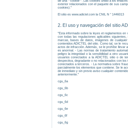
de una ""cookie"". Las cookies unido a los enlaces
exterior relacionados con el paquete de sus campa
cookies)."
El sitio es www.adictel.com la CNIL N ° 1446013
2. El uso y navegación del sitio 
"Esta informado sobre la leyes et reglamentos en vi
con todas las regulaciones aplicables siguientes, 
marcas, bases de datos, imágenes de cualquier t
contenidos ADICTEL del sitio. Como tal, se le recu
actos de infracción. Además, se le prohíbe llevar 
es anormal. - Las normas de tratamiento automati
peligro la integridad o la sensibilidad a otro us
usuarios conectados a la ADICTEL sitio o de ter
despectiva, degradante o no relacionados con los t
conectados a terceros. - La normativa sobre fraud
parcialmente los elementos que contiene. Se le ac
de inmediato y sin previo aviso cualquier contenido
anteriormente."
cgu_6a
cgu_6b
cgu_6c
cgu_6d
cgu_6e
cgu_6f
cgu_6g