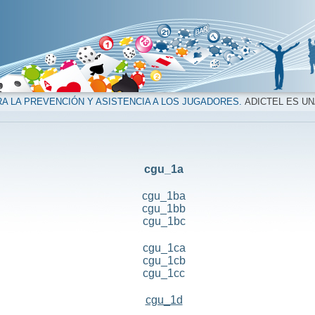
A LA PREVENCIÓN Y ASISTENCIA A LOS JUGADORES.
ADICTEL ES UN
cgu_1a
cgu_1ba
cgu_1bb
cgu_1bc
cgu_1ca
cgu_1cb
cgu_1cc
cgu_1d