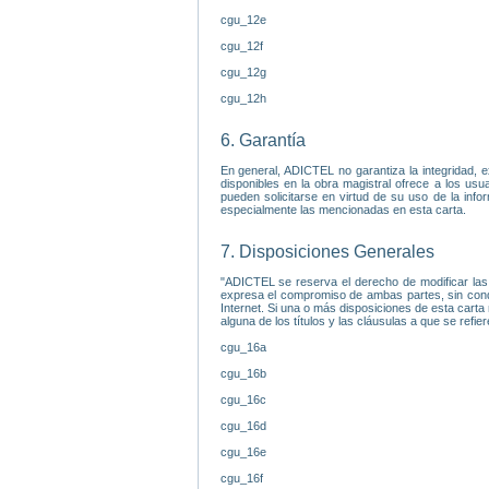
cgu_12e
cgu_12f
cgu_12g
cgu_12h
6. Garantía
En general, ADICTEL no garantiza la integridad, e
disponibles en la obra magistral ofrece a los us
pueden solicitarse en virtud de su uso de la info
especialmente las mencionadas en esta carta.
7. Disposiciones Generales
"ADICTEL se reserva el derecho de modificar las 
expresa el compromiso de ambas partes, sin cond
Internet. Si una o más disposiciones de esta carta 
alguna de los títulos y las cláusulas a que se refi
cgu_16a
cgu_16b
cgu_16c
cgu_16d
cgu_16e
cgu_16f