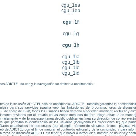
cgu_1ea
cgu_1eb
cgu_1f
cgu_1g
cgu_1h
cgu_1ia
cgu_1ib
cgu_1ic
cgu_1id
iones ADICTEL de uso y la navegación se definen a continuación.
o de la inclusión ADICTEL sitio es confidencial. ADICTEL también garantiza la confidencial
istra para sus servicios (página web, las limitaciones del programa, foros de discusión
6 de enero de 1978, todos los usuarios tienen derecho a acceder, modificar, rectificar y el
riamente enviados por el usuario en las zonas comunes del foro, blogs, chats, o en mens
untariamente y de forma espontánea decidió publicar en línea su dirección de correo electr
os que permitan la identificación de los usuarios (incluyendo las direcciones IP) que part
tos estadísticos no personales (por ejemplo, número de visitantes únicos, páginas vis
 de ADICTEL con el fin de mejorar el contenido editorial y de la comunidad y para informar
 a foros de discusión ADICTEL sin tener que volver a introducir el nombre de usuario y con