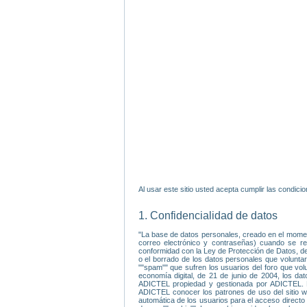
Al usar este sitio usted acepta cumplir las condic
1. Confidencialidad de datos
"La base de datos personales, creado en el moment
correo electrónico y contraseñas) cuando se reg
conformidad con la Ley de Protección de Datos, de 
o el borrado de los datos personales que volunta
""spam"" que sufren los usuarios del foro que vol
economía digital, de 21 de junio de 2004, los dat
ADICTEL propiedad y gestionada por ADICTEL. Da
ADICTEL conocer los patrones de uso del sitio web
automática de los usuarios para el acceso directo