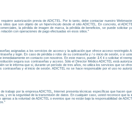
L requiere autorización previa de ADICTEL. Por lo tanto, debe contactar nuestro Webmast
os sitios que son objeto de un hipervínculo desde el sitio ADICTEL. En concreto, el ADICTE
erciales, la pérdida de imagen de marca, la pérdida de beneficios, se puede solicitar ya 
en relación con operaciones de pago efectuadas en esos sitios."
aseñas asignadas a los servicios de acceso y la aplicación que ofrece acceso restringido 
traseña y login. En caso de pérdida o robo de su contraseña y / o inicio de sesión, o si u
e inmediatamente en contacto con nosotros. En este marco, puede: â € ¢ o solicitar el reemp
a restitución segura sus contraseñas y acceso. Sólo el Director Médico ADICTEL está autoriz
én se le informa que si, durante un período de tres años, no utiliza los servicios que se o
s contraseñas y el inicio de sesión. ADICTEL no se hace responsable por el uso no autor
de trabajo por la empresa ADICTEL, Internet presenta técnicas específicas que hacen que 
ta, y en la seguridad de la transmisión de datos. En cualquier caso, usted reconoce que la i
 o ajenas a la voluntad de ADICTEL o eventos que no están bajo la responsabilidad de ADI
os."