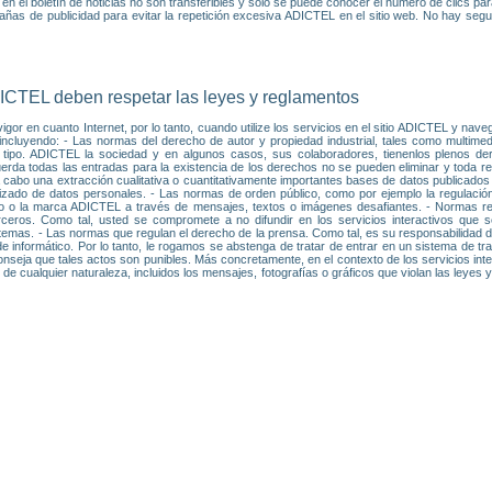
 en el boletín de noticias no son transferibles y sólo se puede conocer el número de clics pa
ñas de publicidad para evitar la repetición excesiva ADICTEL en el sitio web. No hay segui
ADICTEL deben respetar las leyes y reglamentos
gor en cuanto Internet, por lo tanto, cuando utilize los servicios en el sitio ADICTEL y nave
incluyendo: - Las normas del derecho de autor y propiedad industrial, tales como multimedia
ipo. ADICTEL la sociedad y en algunos casos, sus colaboradores, tienenlos plenos derec
erda todas las entradas para la existencia de los derechos no se pueden eliminar y toda rep
a cabo una extracción cualitativa o cuantitativamente importantes bases de datos publicados
zado de datos personales. - Las normas de orden público, como por ejemplo la regulación 
uario o la marca ADICTEL a través de mensajes, textos o imágenes desafiantes. - Normas rel
ceros. Como tal, usted se compromete a no difundir en los servicios interactivos que 
emas. - Las normas que regulan el derecho de la prensa. Como tal, es su responsabilidad de 
e informático. Por lo tanto, le rogamos se abstenga de tratar de entrar en un sistema de t
onseja que tales actos son punibles. Más concretamente, en el contexto de los servicios int
 de cualquier naturaleza, incluidos los mensajes, fotografías o gráficos que violan las leyes