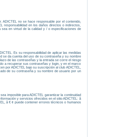
er. ADICTEL no se hace responsable por el contenido,
L responsabilidad en los daños directos o indirectos,
sea en virtud de la calidad y / o especificaciones de
ADICTEL. Es su responsabilidad de aplicar las medidas
sted se da cuenta del uso de su contraseña y su nombre
lazo de las contraseñas y la entrada se corre el riesgo
ado a recuperar sus contraseñas y login, y en el marco
frecen por ADICTEL bajo su suscripción al club ADICTEL,
izado de su contraseña y su nombre de usuario por un
sea imposible para ADICTEL garantizar la continuidad
nformación y servicios ofrecidos en el sitio ADICTEL: â
CTEL, â € ¢ puede contener errores técnicos o humanos