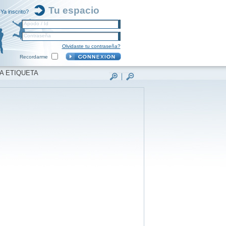
Tu espacio
Ya inscrito?
Apodo / Id
Contraseña
Olvidaste tu contraseña?
Recordarme
A ETIQUETA