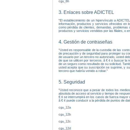
cgu_6h
3. Enlaces sobre ADICTEL
"El establecimiento de un hipervínculo a ADICTE
información, productos y servicios ofrecidos en l
como pérdida de clientes, demandas, problemas com
productos y servicios vendidos por las filiales, o 
4. Gestión de contraseñas
"Usted es responsable de la custodia de las contr
de precaución y de seguridad para proteger su con
de usuario por un tercero no autorizado, usted deb
de que se utilicen por terceros. â € ¢ o buscar l
de un seguro como resultado de su solicitud. Tambi
usted acepta que su suscripción se suprime, y su
tercero que habría venido a robar."
5. Seguridad
"Usted reconoce que a pesar de todos los medios 
absoluta de acceso al servicio y tiempo de respues
€ ¢ se interrumpirá en los casos de fuerza mayor
â € ¢ puede conducir a la pérdida de puntos de dat
cgu_12a
cgu_12b
cgu_12c
cgu_12d