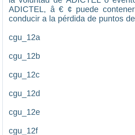
la voluntad de ADICTEL o evento
ADICTEL, â € ¢ puede contener
conducir a la pérdida de puntos de
cgu_12a
cgu_12b
cgu_12c
cgu_12d
cgu_12e
cgu_12f