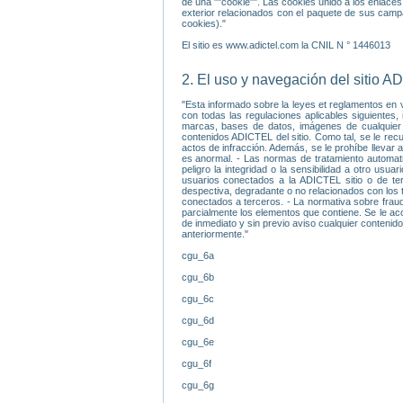
de una ""cookie"". Las cookies unido a los enlaces
exterior relacionados con el paquete de sus campa
cookies)."
El sitio es www.adictel.com la CNIL N ° 1446013
2. El uso y navegación del sitio 
"Esta informado sobre la leyes et reglamentos en vi
con todas las regulaciones aplicables siguientes, 
marcas, bases de datos, imágenes de cualquier t
contenidos ADICTEL del sitio. Como tal, se le recu
actos de infracción. Además, se le prohíbe llevar 
es anormal. - Las normas de tratamiento automati
peligro la integridad o la sensibilidad a otro us
usuarios conectados a la ADICTEL sitio o de ter
despectiva, degradante o no relacionados con los t
conectados a terceros. - La normativa sobre fraud
parcialmente los elementos que contiene. Se le ac
de inmediato y sin previo aviso cualquier contenido
anteriormente."
cgu_6a
cgu_6b
cgu_6c
cgu_6d
cgu_6e
cgu_6f
cgu_6g