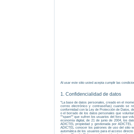
Al usar este sitio usted acepta cumplir las condic
1. Confidencialidad de datos
"La base de datos personales, creado en el moment
correo electrónico y contraseñas) cuando se reg
conformidad con la Ley de Protección de Datos, de 
o el borrado de los datos personales que volunta
""spam"" que sufren los usuarios del foro que vol
economía digital, de 21 de junio de 2004, los dat
ADICTEL propiedad y gestionada por ADICTEL. Da
ADICTEL conocer los patrones de uso del sitio web
automática de los usuarios para el acceso directo