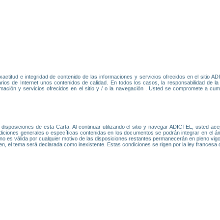
xactitud e integridad de contenido de las informaciones y servicios ofrecidos en el sitio
uarios de Internet unos contenidos de calidad. En todos los casos, la responsabilidad de
rmación y servicios ofrecidos en el sitio y / o la navegación . Usted se compromete a cump
disposiciones de esta Carta. Al continuar utilizando el sitio y navegar ADICTEL, usted ac
iciones generales o específicas contenidas en los documentos se podrán integrar en el á
no es válida por cualquier motivo de las disposiciones restantes permanecerán en pleno vigor 
eren, el tema será declarada como inexistente. Estas condiciones se rigen por la ley frances