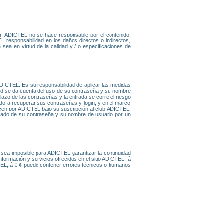
er. ADICTEL no se hace responsable por el contenido,
L responsabilidad en los daños directos o indirectos,
sea en virtud de la calidad y / o especificaciones de
ADICTEL. Es su responsabilidad de aplicar las medidas
sted se da cuenta del uso de su contraseña y su nombre
lazo de las contraseñas y la entrada se corre el riesgo
ado a recuperar sus contraseñas y login, y en el marco
frecen por ADICTEL bajo su suscripción al club ADICTEL,
izado de su contraseña y su nombre de usuario por un
sea imposible para ADICTEL garantizar la continuidad
nformación y servicios ofrecidos en el sitio ADICTEL: â
CTEL, â € ¢ puede contener errores técnicos o humanos