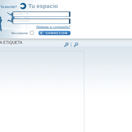
Tu espacio
Ya inscrito?
Apodo / Id
Contraseña
Olvidaste tu contraseña?
Recordarme
A ETIQUETA