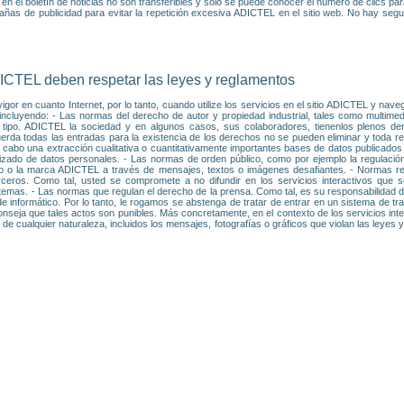
 en el boletín de noticias no son transferibles y sólo se puede conocer el número de clics pa
ñas de publicidad para evitar la repetición excesiva ADICTEL en el sitio web. No hay segui
ADICTEL deben respetar las leyes y reglamentos
gor en cuanto Internet, por lo tanto, cuando utilize los servicios en el sitio ADICTEL y nave
incluyendo: - Las normas del derecho de autor y propiedad industrial, tales como multimedia
ipo. ADICTEL la sociedad y en algunos casos, sus colaboradores, tienenlos plenos derec
erda todas las entradas para la existencia de los derechos no se pueden eliminar y toda rep
a cabo una extracción cualitativa o cuantitativamente importantes bases de datos publicados
zado de datos personales. - Las normas de orden público, como por ejemplo la regulación 
uario o la marca ADICTEL a través de mensajes, textos o imágenes desafiantes. - Normas rel
ceros. Como tal, usted se compromete a no difundir en los servicios interactivos que 
emas. - Las normas que regulan el derecho de la prensa. Como tal, es su responsabilidad de 
e informático. Por lo tanto, le rogamos se abstenga de tratar de entrar en un sistema de t
onseja que tales actos son punibles. Más concretamente, en el contexto de los servicios int
 de cualquier naturaleza, incluidos los mensajes, fotografías o gráficos que violan las leyes