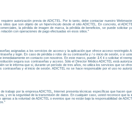
L requiere autorización previa de ADICTEL. Por lo tanto, debe contactar nuestro Webmast
os sitios que son objeto de un hipervínculo desde el sitio ADICTEL. En concreto, el ADICTE
erciales, la pérdida de imagen de marca, la pérdida de beneficios, se puede solicitar ya 
en relación con operaciones de pago efectuadas en esos sitios."
aseñas asignadas a los servicios de acceso y la aplicación que ofrece acceso restringido 
traseña y login. En caso de pérdida o robo de su contraseña y / o inicio de sesión, o si u
e inmediatamente en contacto con nosotros. En este marco, puede: â € ¢ o solicitar el reemp
a restitución segura sus contraseñas y acceso. Sólo el Director Médico ADICTEL está autoriz
én se le informa que si, durante un período de tres años, no utiliza los servicios que se o
s contraseñas y el inicio de sesión. ADICTEL no se hace responsable por el uso no autor
de trabajo por la empresa ADICTEL, Internet presenta técnicas específicas que hacen que 
ta, y en la seguridad de la transmisión de datos. En cualquier caso, usted reconoce que la i
 o ajenas a la voluntad de ADICTEL o eventos que no están bajo la responsabilidad de ADI
os."