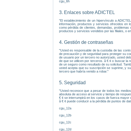
cgu_6h
3. Enlaces sobre ADICTEL
"El establecimiento de un hipervínculo a ADICTE
información, productos y servicios ofrecidos en l
como pérdida de clientes, demandas, problemas com
productos y servicios vendidos por las filiales, o 
4. Gestión de contraseñas
"Usted es responsable de la custodia de las contr
de precaución y de seguridad para proteger su con
de usuario por un tercero no autorizado, usted deb
de que se utilicen por terceros. â € ¢ o buscar l
de un seguro como resultado de su solicitud. Tambi
usted acepta que su suscripción se suprime, y su
tercero que habría venido a robar."
5. Seguridad
"Usted reconoce que a pesar de todos los medios 
absoluta de acceso al servicio y tiempo de respues
€ ¢ se interrumpirá en los casos de fuerza mayor
â € ¢ puede conducir a la pérdida de puntos de dat
cgu_12a
cgu_12b
cgu_12c
cgu_12d