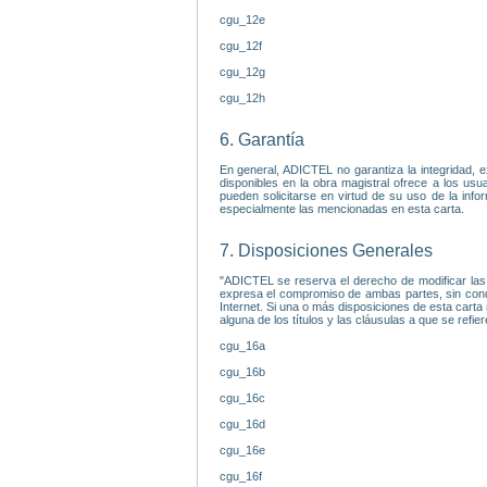
cgu_12e
cgu_12f
cgu_12g
cgu_12h
6. Garantía
En general, ADICTEL no garantiza la integridad, e
disponibles en la obra magistral ofrece a los us
pueden solicitarse en virtud de su uso de la info
especialmente las mencionadas en esta carta.
7. Disposiciones Generales
"ADICTEL se reserva el derecho de modificar las 
expresa el compromiso de ambas partes, sin cond
Internet. Si una o más disposiciones de esta carta 
alguna de los títulos y las cláusulas a que se refi
cgu_16a
cgu_16b
cgu_16c
cgu_16d
cgu_16e
cgu_16f