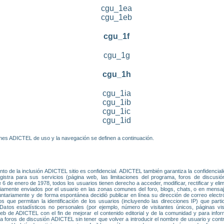
cgu_1ea
cgu_1eb
cgu_1f
cgu_1g
cgu_1h
cgu_1ia
cgu_1ib
cgu_1ic
cgu_1id
iones ADICTEL de uso y la navegación se definen a continuación.
o de la inclusión ADICTEL sitio es confidencial. ADICTEL también garantiza la confidencial
istra para sus servicios (página web, las limitaciones del programa, foros de discusión
6 de enero de 1978, todos los usuarios tienen derecho a acceder, modificar, rectificar y el
riamente enviados por el usuario en las zonas comunes del foro, blogs, chats, o en mens
untariamente y de forma espontánea decidió publicar en línea su dirección de correo electr
os que permitan la identificación de los usuarios (incluyendo las direcciones IP) que part
tos estadísticos no personales (por ejemplo, número de visitantes únicos, páginas vis
 de ADICTEL con el fin de mejorar el contenido editorial y de la comunidad y para informar
 a foros de discusión ADICTEL sin tener que volver a introducir el nombre de usuario y con