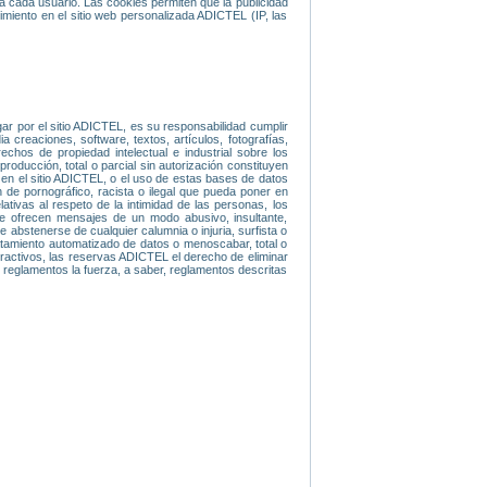
ra cada usuario. Las cookies permiten que la publicidad
miento en el sitio web personalizada ADICTEL (IP, las
gar por el sitio ADICTEL, es su responsabilidad cumplir
 creaciones, software, textos, artículos, fotografías,
hos de propiedad intelectual e industrial sobre los
roducción, total o parcial sin autorización constituyen
 en el sitio ADICTEL, o el uso de estas bases de datos
de pornográfico, racista o ilegal que pueda poner en
ativas al respeto de la intimidad de las personas, los
se ofrecen mensajes de un modo abusivo, insultante,
abstenerse de cualquier calumnia o injuria, surfista o
ratamiento automatizado de datos o menoscabar, total o
eractivos, las reservas ADICTEL el derecho de eliminar
 y reglamentos la fuerza, a saber, reglamentos descritas