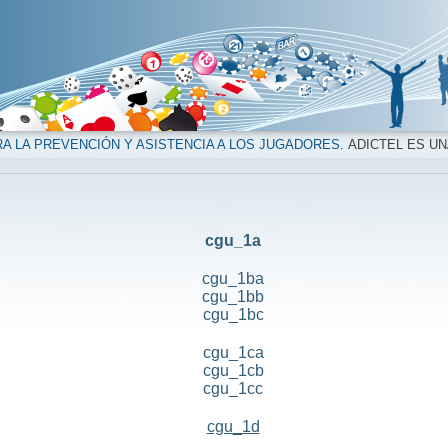
A LA PREVENCIÓN Y ASISTENCIA A LOS JUGADORES.
ADICTEL ES UN
cgu_1a
cgu_1ba
cgu_1bb
cgu_1bc
cgu_1ca
cgu_1cb
cgu_1cc
cgu_1d