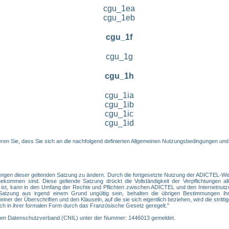
cgu_1ea
cgu_1eb
cgu_1f
cgu_1g
cgu_1h
cgu_1ia
cgu_1ib
cgu_1ic
cgu_1id
en Sie, dass Sie sich an die nachfolgend definierten Allgemeinen Nutzungsbedingungen und
ngen dieser geltenden Satzung zu ändern. Durch die fortgesetzte Nutzung der ADICTEL-Webs
ommen sind. Diese geltende Satzung drückt die Vollständigkeit der Verpflichtungen alle
 ist, kann in den Umfang der Rechte und Pflichten zwischen ADICTEL und den Internetnutz
tzung aus irgend einem Grund ungültig sein, behalten die übrigen Bestimmungen ihre
er der Überschriften und den Klauseln, auf die sie sich eigentlich beziehen, wird die strittige
ch in ihrer formalen Form durch das Französische Gesetz geregelt."
chen Datenschutzverband (CNIL) unter der Nummer: 1446013 gemeldet.