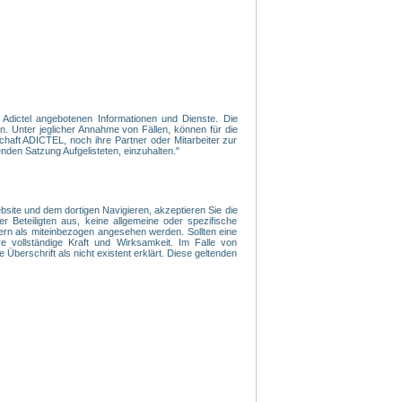
n Adictel angebotenen Informationen und Dienste. Die
. Unter jeglicher Annahme von Fällen, können für die
haft ADICTEL, noch ihre Partner oder Mitarbeiter zur
nden Satzung Aufgelisteten, einzuhalten."
ite und dem dortigen Navigieren, akzeptieren Sie die
r Beteiligten aus, keine allgemeine oder spezifische
ern als miteinbezogen angesehen werden. Sollten eine
 vollständige Kraft und Wirksamkeit. Im Falle von
 Überschrift als nicht existent erklärt. Diese geltenden