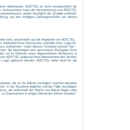
eren Webmaster. ADICTEL ist nicht verantwortlich für
den. Insbesondere kann die Verantwortung von ADICTEL
Gewinneinbusen, weder bezüglich der Qualität und/oder
 Bezug auf den erfolgten Zahlungsverkehr auf diesen
rden sind, beschränkt auf die Angebote von ADICTEL .
er Diebstahl Ihres Passwortes und/oder Ihrer Login-ID,
mit uns aufnehmen. Unter diesem Umstand können Sie: -
- Oder Sie beantragen eine geschützte Rückgabe Ihrer
 das nur im Rahmen eines abgesicherten Verfahrens in
nen von ADICTEL aufgrund Ihres Abonnement des Vereins
 Login gelöscht werden. ADICTEL haftet nicht für die
ufweist, die es für Adictel unmöglich machen absolute
en. In der Annahme jeglicher solcher Fälle, bestätigen
sse, die außerhalb der Macht von Adictel liegen oder
 zu Datenverlust in einigen Bereichen führen könnten."