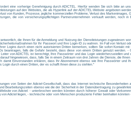
fordert eine vorherige Genehmigung durch ADICTEL. Hierfür wenden Sie sich bitte an uns
enstleistungen auf den Websites, die als Hyperlink auf der ADICTEL-Website angeboten wer
 Verlust von Kunden, Prozesse, jegliche kommerziellen Probleme, Verlust des Markenimages, 
stungen, die von versicherungspflichtigen Partnerunternehmen verkauft werden, noch in
rantwortlich, die Ihnen für die Anmeldung und Nutzung der Dienstleistungen zugewiesen wo
d Sicherheitsmaßnahmen für Ihr Passwort und Ihre Login-ID zu wahren. Im Fall von Verlust od
rer Logins durch einen nicht autorisierten Dritten bemerken, sollten Sie sofort Kontakt 
Ds beantragen, falls die Gefahr besteht, dass diese von einem Dritten genutzt werden. 
Leiter von ADICTEL ist berechtigt, Ihre Passwörter und das Login wiederherzustellen und
darauf hingewiesen, dass, falls Sie in einem Zeitraum von drei Jahren die Dienste, die Ih
h damit Einverstanden erklären, dass Ihr Abonnement ebenso wie Ihre Passwörter und Ihr
Login durch einen Dritten, der es schafft Ihnen diese zu stehlen."
ühungen von Seiten der Adictel-Gesellschaft, dass das Internet technische Besonderheiten a
und Bearbeitungszeiten ebenso wie die der Sicherheit in der Datenübertragung zu gewährleist
 Website von Adictel: - unterbrochen werden könnten durch höherer Gewalt oder Vorkommni
 von Adictel liegen, - technische oder vom Menschen produzierte Fehler beinhalten könnten -