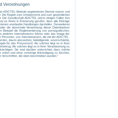
nd Verordnungen
f der ADICTEL-Website angebotenen Dienste nutzen und
s: • Die Regeln zum Urheberrecht und zum gewerblichen
. Die Gesellschaft ADICTEL und in einigen Fällen ihre
ei es Ihnen in Erinnerung gerufen, dass alle Einträge
ktionen unerlaubte Handlungen darstellen. Desweiteren
te oder die abnormale Verwendung dieser Datenbanken
m Beispiel die Reglementierung von pornografischen,
nes anderen Internetnutzers führen oder das Image der
n Personen, von Internetnutzern, die mit der ADICTEL-
 werden, davon abzusehen, beleidigende, unverschämte,
n für das Presserecht. Als solches liegt es in Ihrer
betrug. Als solches liegt es in Ihrer Verantwortung zu
rächtigen. Sie sind darüber unterrichtet, dass solche
rt sofort und ohne vorherige Ankündigung zu löschen,
ie Vorschriften, die oben beschrieben wurden."