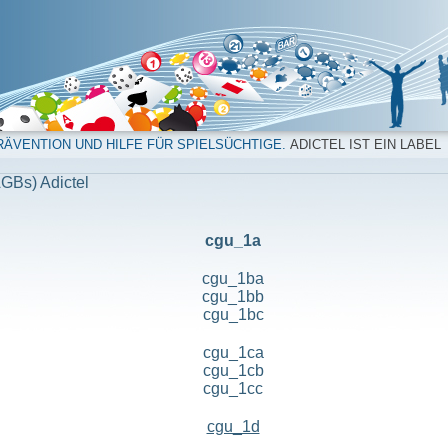
ÄVENTION UND HILFE FÜR SPIELSÜCHTIGE.
ADICTEL IST EIN LABEL
GBs) Adictel
cgu_1a
cgu_1ba
cgu_1bb
cgu_1bc
cgu_1ca
cgu_1cb
cgu_1cc
cgu_1d