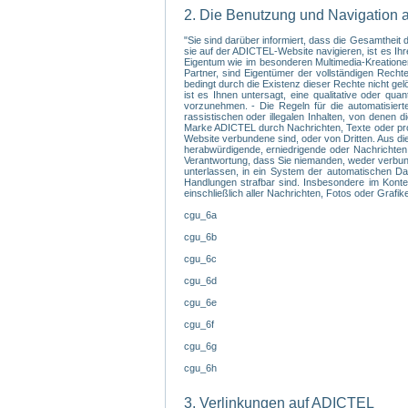
2. Die Benutzung und Navigation 
"Sie sind darüber informiert, dass die Gesamthei
sie auf der ADICTEL-Website navigieren, ist es I
Eigentum wie im besonderen Multimedia-Kreationen,
Partner, sind Eigentümer der vollständigen Recht
bedingt durch die Existenz dieser Rechte nicht ge
ist es Ihnen untersagt, eine qualitative oder q
vorzunehmen. - Die Regeln für die automatisiert
rassistischen oder illegalen Inhalten, von denen 
Marke ADICTEL durch Nachrichten, Texte oder prov
Website verbundene sind, oder von Dritten. Aus di
herabwürdigende, erniedrigende oder Nachrichten,
Verantwortung, dass Sie niemanden, weder verbunde
unterlassen, in ein System der automatischen Dat
Handlungen strafbar sind. Insbesondere im Kontex
einschließlich aller Nachrichten, Fotos oder Grafi
cgu_6a
cgu_6b
cgu_6c
cgu_6d
cgu_6e
cgu_6f
cgu_6g
cgu_6h
3. Verlinkungen auf ADICTEL