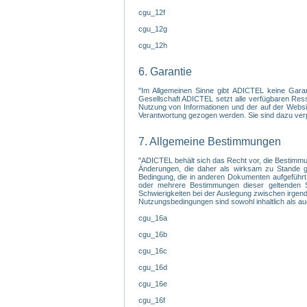
cgu_12f
cgu_12g
cgu_12h
6. Garantie
"Im Allgemeinen Sinne gibt ADICTEL keine Garanti
Gesellschaft ADICTEL setzt alle verfügbaren Ress
Nutzung von Informationen und der auf der Websit
Verantwortung gezogen werden. Sie sind dazu verpfl
7. Allgemeine Bestimmungen
"ADICTEL behält sich das Recht vor, die Bestimmu
Änderungen, die daher als wirksam zu Stande gek
Bedingung, die in anderen Dokumenten aufgeführt
oder mehrere Bestimmungen dieser geltenden Sa
Schwierigkeiten bei der Auslegung zwischen irgendein
Nutzungsbedingungen sind sowohl inhaltlich als au
cgu_16a
cgu_16b
cgu_16c
cgu_16d
cgu_16e
cgu_16f