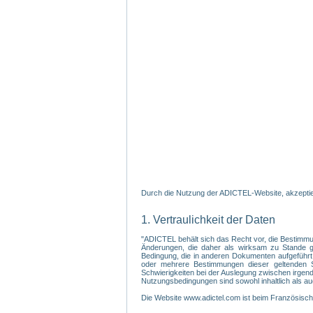
Durch die Nutzung der ADICTEL-Website, akzeptier
1. Vertraulichkeit der Daten
"ADICTEL behält sich das Recht vor, die Bestimmu
Änderungen, die daher als wirksam zu Stande gek
Bedingung, die in anderen Dokumenten aufgeführt
oder mehrere Bestimmungen dieser geltenden Sa
Schwierigkeiten bei der Auslegung zwischen irgendein
Nutzungsbedingungen sind sowohl inhaltlich als au
Die Website www.adictel.com ist beim Französis