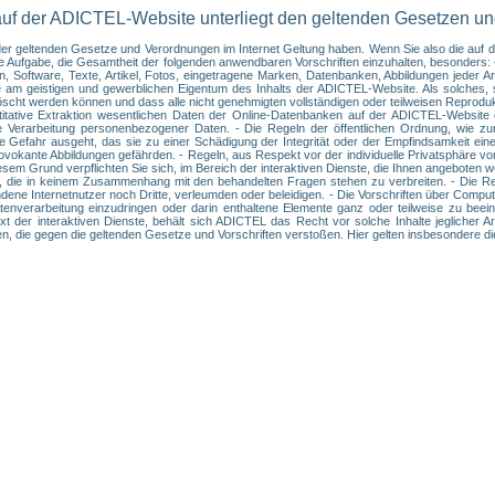
auf der ADICTEL-Website unterliegt den geltenden Gesetzen u
t der geltenden Gesetze und Verordnungen im Internet Geltung haben. Wenn Sie also die au
hre Aufgabe, die Gesamtheit der folgenden anwendbaren Vorschriften einzuhalten, besonder
 Software, Texte, Artikel, Fotos, eingetragene Marken, Datenbanken, Abbildungen jeder Art
e am geistigen und gewerblichen Eigentum des Inhalts der ADICTEL-Website. Als solches, s
löscht werden können und dass alle nicht genehmigten vollständigen oder teilweisen Reprodu
uantitative Extraktion wesentlichen Daten der Online-Datenbanken auf der ADICTEL-Websi
e Verarbeitung personenbezogener Daten. - Die Regeln der öffentlichen Ordnung, wie zu
die Gefahr ausgeht, das sie zu einer Schädigung der Integrität oder der Empfindsamkeit ei
okante Abbildungen gefährden. - Regeln, aus Respekt vor der individuelle Privatsphäre vo
esem Grund verpflichten Sie sich, im Bereich der interaktiven Dienste, die Ihnen angeboten
 die in keinem Zusammenhang mit den behandelten Fragen stehen zu verbreiten. - Die Regel
ne Internetnutzer noch Dritte, verleumden oder beleidigen. - Die Vorschriften über Computer
enverarbeitung einzudringen oder darin enthaltene Elemente ganz oder teilweise zu beeint
t der interaktiven Dienste, behält sich ADICTEL das Recht vor solche Inhalte jeglicher A
ken, die gegen die geltenden Gesetze und Vorschriften verstoßen. Hier gelten insbesondere d