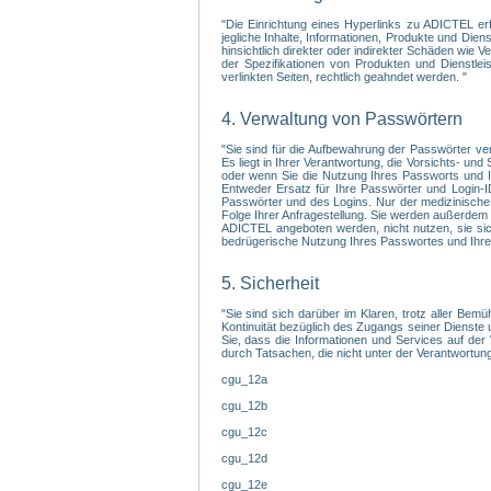
"Die Einrichtung eines Hyperlinks zu ADICTEL er
jegliche Inhalte, Informationen, Produkte und Di
hinsichtlich direkter oder indirekter Schäden wie
der Spezifikationen von Produkten und Dienstlei
verlinkten Seiten, rechtlich geahndet werden. "
4. Verwaltung von Passwörtern
"Sie sind für die Aufbewahrung der Passwörter ve
Es liegt in Ihrer Verantwortung, die Vorsichts- un
oder wenn Sie die Nutzung Ihres Passworts und Ih
Entweder Ersatz für Ihre Passwörter und Login-I
Passwörter und des Logins. Nur der medizinische 
Folge Ihrer Anfragestellung. Sie werden außerdem 
ADICTEL angeboten werden, nicht nutzen, sie sic
bedrügerische Nutzung Ihres Passwortes und Ihres 
5. Sicherheit
"Sie sind sich darüber im Klaren, trotz aller Bem
Kontinuität bezüglich des Zugangs seiner Dienste 
Sie, dass die Informationen und Services auf der
durch Tatsachen, die nicht unter der Verantwortung
cgu_12a
cgu_12b
cgu_12c
cgu_12d
cgu_12e