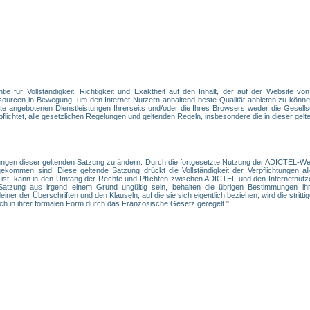
e für Vollständigkeit, Richtigkeit und Exaktheit auf den Inhalt, der auf der Website vo
ourcen in Bewegung, um den Internet-Nutzern anhaltend beste Qualität anbieten zu können
e angebotenen Dienstleistungen Ihrerseits und/oder die Ihres Browsers weder die Gesellsc
ichtet, alle gesetzlichen Regelungen und geltenden Regeln, insbesondere die in dieser gelte
ngen dieser geltenden Satzung zu ändern. Durch die fortgesetzte Nutzung der ADICTEL-Webs
ommen sind. Diese geltende Satzung drückt die Vollständigkeit der Verpflichtungen alle
 ist, kann in den Umfang der Rechte und Pflichten zwischen ADICTEL und den Internetnutz
tzung aus irgend einem Grund ungültig sein, behalten die übrigen Bestimmungen ihre
er der Überschriften und den Klauseln, auf die sie sich eigentlich beziehen, wird die strittige
ch in ihrer formalen Form durch das Französische Gesetz geregelt."