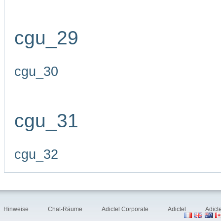
cgu_29
cgu_30
cgu_31
cgu_32
Hinweise
Chat-Räume
Adictel Corporate
Adictel
Adict