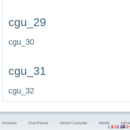
cgu_29
cgu_30
cgu_31
cgu_32
Hinweise
Chat-Räume
Adictel Corporate
Adictel
Adict