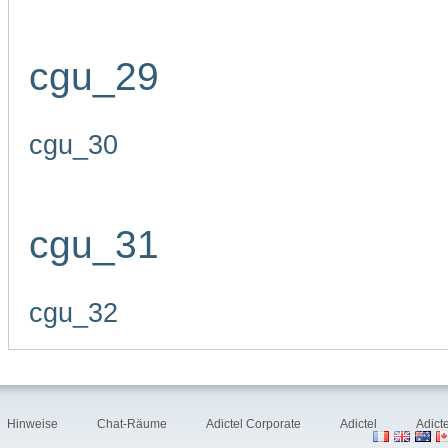
cgu_29
cgu_30
cgu_31
cgu_32
Hinweise
Chat-Räume
Adictel Corporate
Adictel
Adict