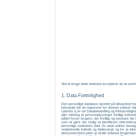
Ved at bruge dette websted accepterer du at overh
1. Data Fortrolighed
Den personlige database oprettet på tidspunktet fo
indsamlet når du registrerer for dennes ydelser (
Libertés (Lov om Databehandling og frihedsrettighede
eller sletning af personoplysninger frivilligt inds
påført forum brugere, der frivilligt og spontant har
som vil gøre det muligt at identificere internet
personlige statistiske data (fx antal unikke bes
redaktionelle indhold og fællesskab og for at inf
diskussionsfora uden at skulle indtaste brugernavn