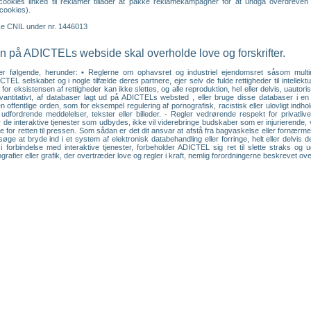
e cookies linked til reklamer tillader at pakke reklamekampagner for at undgå overdre
cookies).
ske CNIL under nr. 1446013
 på ADICTELs webside skal overholde love og forskrifter.
er følgende, herunder: • Reglerne om ophavsret og industriel ejendomsret såsom multimedi
CTEL selskabet og i nogle tilfælde deres partnere, ejer selv de fulde rettigheder til intell
for eksistensen af rettigheder kan ikke slettes, og alle reproduktion, hel eller delvis, uautor
r kvantitativt, af databaser lagt ud på ADICTELs websted , eller bruge disse databaser i
 offentlige orden, som for eksempel regulering af pornografisk, racistisk eller ulovligt indh
rdrende meddelelser, tekster eller billeder. - Regler vedrørende respekt for privatlivet
 de interaktive tjenester som udbydes, ikke vil viderebringe budskaber som er injurierend
rne for retten til pressen. Som sådan er det dit ansvar at afstå fra bagvaskelse eller fornærme
øge at bryde ind i et system af elektronisk databehandling eller forringe, helt eller delvi
i forbindelse med interaktive tjenester, forbeholder ADICTEL sig ret til slette straks og
rafier eller grafik, der overtræder love og regler i kraft, nemlig forordningerne beskrevet ove