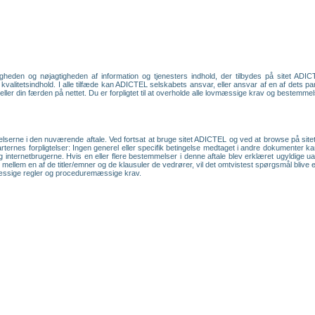
heden og nøjagtigheden af information og tjenesters indhold, der tilbydes på sitet ADIC
 kvalitetsindhold. I alle tilfæde kan ADICTEL selskabets ansvar, eller ansvar af en af dets pa
/ eller din færden på nettet. Du er forpligtet til at overholde alle lovmæssige krav og bestemme
lserne i den nuværende aftale. Ved fortsat at bruge sitet ADICTEL og ved at browse på sitet
arternes forpligtelser: Ingen generel eller specifik betingelse medtaget i andre dokumenter k
 internetbrugerne. Hvis en eller flere bestemmelser i denne aftale blev erklæret ugyldige u
stvivl mellem en af de titler/emner og de klausuler de vedrører, vil det omtvistest spørgsmål bl
mæssige regler og proceduremæssige krav.