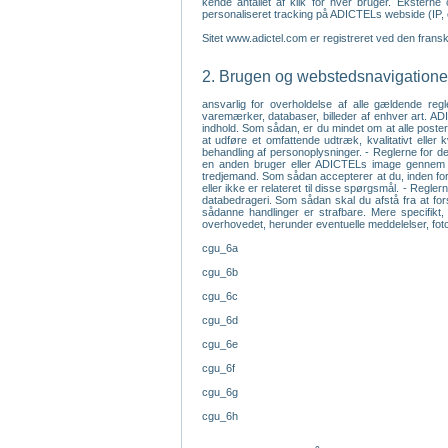
kende antallet af klik for hver bruger. Ekstern
personaliseret tracking på ADICTELs webside (IP, 
Sitet www.adictel.com er registreret ved den fran
2. Brugen og webstedsnavigationen
ansvarlig for overholdelse af alle gældende regl
varemærker, databaser, billeder af enhver art. ADI
indhold. Som sådan, er du mindet om at alle poster 
at udføre et omfattende udtræk, kvalitativt elle
behandling af personoplysninger. - Reglerne for den
en anden bruger eller ADICTELs image gennem udfo
tredjemand. Som sådan accepterer at du, inden for
eller ikke er relateret til disse spørgsmål. - Regle
databedrageri. Som sådan skal du afstå fra at fors
sådanne handlinger er strafbare. Mere specifikt, 
overhovedet, herunder eventuelle meddelelser, fotog
cgu_6a
cgu_6b
cgu_6c
cgu_6d
cgu_6e
cgu_6f
cgu_6g
cgu_6h