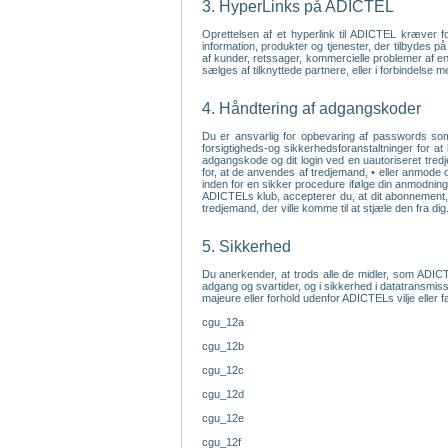
3. HyperLinks på ADICTEL
Oprettelsen af et hyperlink til ADICTEL kræver 
information, produkter og tjenester, der tilbydes 
af kunder, retssager, kommercielle problemer af enhv
sælges af tilknyttede partnere, eller i forbindelse 
4. Håndtering af adgangskoder
Du er ansvarlig for opbevaring af passwords som 
forsigtigheds-og sikkerhedsforanstaltninger for at
adgangskode og dit login ved en uautoriseret tredj
for, at de anvendes af tredjemand, • eller anmode 
inden for en sikker procedure ifølge din anmodning
ADICTELs klub, accepterer du, at dit abonnement, l
tredjemand, der ville komme til at stjæle den fra dig
5. Sikkerhed
Du anerkender, at trods alle de midler, som ADICTE
adgang og svartider, og i sikkerhed i datatransmiss
majeure eller forhold udenfor ADICTELs vilje eller 
cgu_12a
cgu_12b
cgu_12c
cgu_12d
cgu_12e
cgu_12f