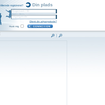
Din plads
Allerede registreret?
Brugernavn / ID
Adgangskode
Glemt din adgangskode?
Husk mig
E