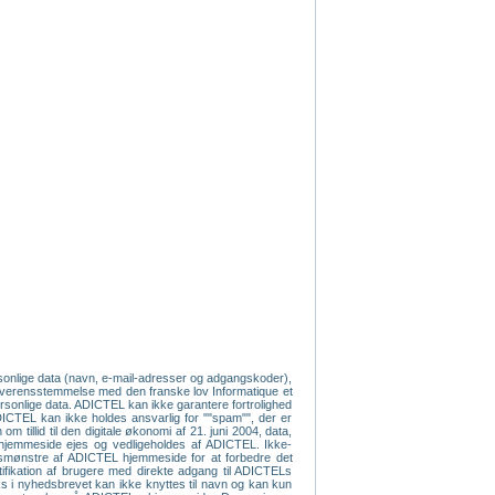
ersonlige data (navn, e-mail-adresser og adgangskoder),
 overensstemmelse med den franske lov Informatique et
 personlige data. ADICTEL kan ikke garantere fortrolighed
 ADICTEL kan ikke holdes ansvarlig for ""spam"", der er
 tillid til den digitale økonomi af 21. juni 2004, data,
s hjemmeside ejes og vedligeholdes af ADICTEL. Ikke-
ugsmønstre af ADICTEL hjemmeside for at forbedre det
tifikation af brugere med direkte adgang til ADICTELs
nks i nyhedsbrevet kan ikke knyttes til navn og kan kun