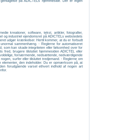
ven gentagelse på ADICTELs hjemmeside. Der er ingen
e kreationer, software, tekst, artikler, fotografier,
ektuel og industriel ejendomsret på ADICTELs webstedets
iseret udgør krænkelser. Hertil kommer, at du er forbudt
 en unormal sammenhæng. - Reglerne for automatiseret
old, som kan skade integriteten eller følsomhed over for
s fred, brugere tilsluttet hjemmesiden ADICTEL eller
e, voldelige, fornærmende, nedsættende, nedværdigende
 nogen, surfer eller tilsluttet tredjemand. - Reglerne om
s de elementer, den indeholder. Du er opmærksom på, at
 uden forudgående varsel ethvert indhold af nogen art
nfor.