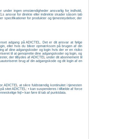
r under ingen omstændigheder ansvarlig for indhold,
ELs ansvar for direkte eller indirekte skader såsom tab
ler specifikationer for produkter og tjenesteydelser, der
rænset adgang på ADICTEL. Det er dit ansvar at følge
 login, eller hvis du bliver opmærksom på brugen af din
ng af dine adgangskoder og login hvis der er en risiko
iseret til at genoprette dine adgangskoder og login, og
ester, der tilbydes af ADICTEL under dit abonnement til
autoriseret brug af din adgangskode og dit login af en
or ADICTEL at sikre fuldstændig kontinuitet i tjenesten
 på sitet ADICTEL: • kan suspenderes i tilfælde af force
skelige fejl • kan føre til tab af punktdata.