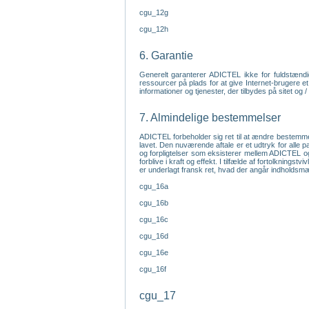
cgu_12g
cgu_12h
6. Garantie
Generelt garanterer ADICTEL ikke for fuldstændig
ressourcer på plads for at give Internet-brugere et
informationer og tjenester, der tilbydes på sitet og 
7. Almindelige bestemmelser
ADICTEL forbeholder sig ret til at ændre bestemme
lavet. Den nuværende aftale er et udtryk for alle p
og forpligtelser som eksisterer mellem ADICTEL og
forblive i kraft og effekt. I tilfælde af fortolkning
er underlagt fransk ret, hvad der angår indholds
cgu_16a
cgu_16b
cgu_16c
cgu_16d
cgu_16e
cgu_16f
cgu_17