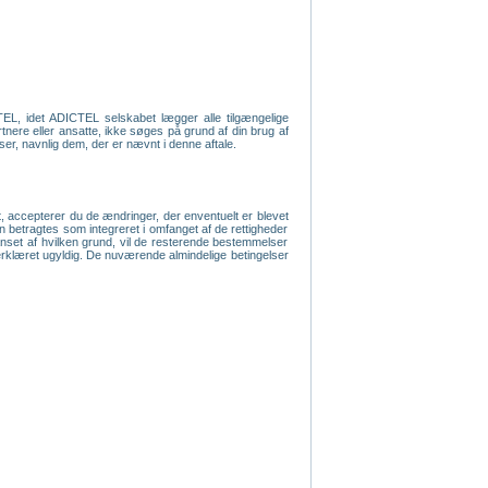
TEL, idet ADICTEL selskabet lægger alle tilgængelige
rtnere eller ansatte, ikke søges på grund af din brug af
lser, navnlig dem, der er nævnt i denne aftale.
, accepterer du de ændringer, der enventuelt er blevet
an betragtes som integreret i omfanget af de rettigheder
anset af hvilken grund, vil de resterende bestemmelser
ive erklæret ugyldig. De nuværende almindelige betingelser