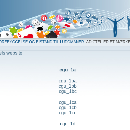
OREBYGGELSE OG BISTAND TIL LUDOMANER.
ADICTEL ER ET MÆRK
els website
cgu_1a
cgu_1ba
cgu_1bb
cgu_1bc
cgu_1ca
cgu_1cb
cgu_1cc
cgu_1d