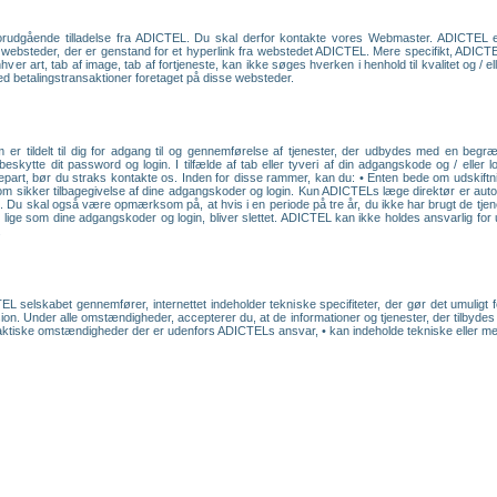
forudgående tilladelse fra ADICTEL. Du skal derfor kontakte vores Webmaster. ADICTEL e
på websteder, der er genstand for et hyperlink fra webstedet ADICTEL. Mere specifikt, ADICT
er art, tab af image, tab af fortjeneste, kan ikke søges hverken i henhold til kvalitet og / el
med betalingstransaktioner foretaget på disse websteder.
er tildelt til dig for adgang til og gennemførelse af tjenester, der udbydes med en beg
 beskytte dit password og login. I tilfælde af tab eller tyveri af din adgangskode og / eller
epart, bør du straks kontakte os. Inden for disse rammer, kan du: • Enten bede om udskiftni
om sikker tilbagegivelse af dine adgangskoder og login. Kun ADICTELs læge direktør er autor
. Du skal også være opmærksom på, at hvis i en periode på tre år, du ikke har brugt de tjen
ige som dine adgangskoder og login, bliver slettet. ADICTEL kan ikke holdes ansvarlig for u
.
L selskabet gennemfører, internettet indeholder tekniske specifiteter, der gør det umuligt f
ion. Under alle omstændigheder, accepterer du, at de informationer og tjenester, der tilbydes
faktiske omstændigheder der er udenfors ADICTELs ansvar, • kan indeholde tekniske eller menne