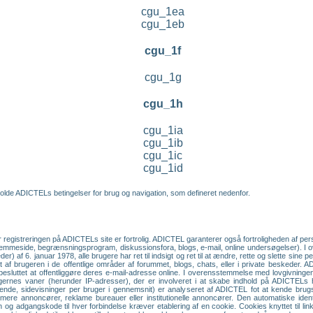
cgu_1ea
cgu_1eb
cgu_1f
cgu_1g
cgu_1h
cgu_1ia
cgu_1ib
cgu_1ic
cgu_1id
olde ADICTELs betingelser for brug og navigation, som defineret nedenfor.
r registreringen på ADICTELs site er fortrolig. ADICTEL garanterer også fortroligheden af p
hjemmeside, begrænsningsprogram, diskussionsfora, blogs, e-mail, online undersøgelser). I
r) af 6. januar 1978, alle brugere har ret til indsigt og ret til at ændre, rette og slette sine
endt af brugeren i de offentlige områder af forummet, blogs, chats, eller i private beskeder.
 besluttet at offentliggøre deres e-mail-adresse online. I overensstemmelse med lovgivningen om
brugernes vaner (herunder IP-adresser), der er involveret i at skabe indhold på ADICTEL
øgende, sidevisninger per bruger i gennemsnit) er analyseret af ADICTEL fot at kende br
ormere annoncører, reklame bureauer eller institutionelle annoncører. Den automatiske iden
 og adgangskode til hver forbindelse kræver etablering af en cookie. Cookies knyttet til li