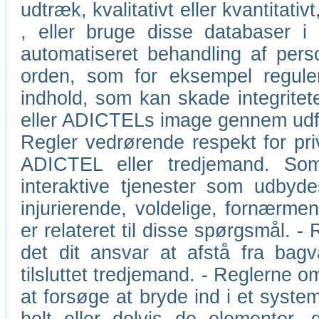
udtræk, kvalitativt eller kvantita
, eller bruge disse databaser 
automatiseret behandling af perso
orden, som for eksempel regulerin
indhold, som kan skade integritet
eller ADICTELs image gennem udford
Regler vedrørende respekt for priv
ADICTEL eller tredjemand. So
interaktive tjenester som udbyd
injurierende, voldelige, fornærm
er relateret til disse spørgsmål. -
det dit ansvar at afstå fra bagv
tilsluttet tredjemand. - Reglerne 
at forsøge at bryde ind i et system