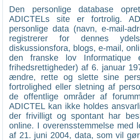
Den personlige database oprett
ADICTELs site er fortrolig. AD
personlige data (navn, e-mail-a
registrerer for dennes ydel
diskussionsfora, blogs, e-mail, o
den franske lov Informatique
frihedsrettigheder) af 6. januar 1978
ændre, rette og slette sine per
fortrolighed eller sletning af pers
de offentlige områder af forumme
ADICTEL kan ikke holdes ansvarlig
der frivilligt og spontant har bes
online. I overensstemmelse med lov
af 21. juni 2004, data, som vil gør