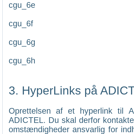
cgu_6e
cgu_6f
cgu_6g
cgu_6h
3. HyperLinks på ADIC
Oprettelsen af et hyperlink til
ADICTEL. Du skal derfor kontakt
omstændigheder ansvarlig for indho