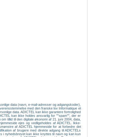
ersonlige data (navn, e-mail-adresser og adgangskoder),
 overensstemmelse med den franske lov Informatique et
 personlige data. ADICTEL kan ikke garantere fortrolighed
 ADICTEL kan ikke holdes ansvarlig for ""spam"", der er
 tillid til den digitale økonomi af 21. juni 2004, data,
s hjemmeside ejes og vedligeholdes af ADICTEL. Ikke-
ugsmønstre af ADICTEL hjemmeside for at forbedre det
tifikation af brugere med direkte adgang til ADICTELs
nks i nyhedsbrevet kan ikke knyttes til navn og kan kun