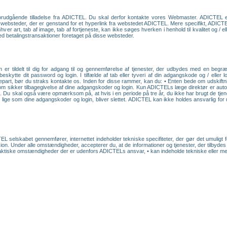
forudgående tilladelse fra ADICTEL. Du skal derfor kontakte vores Webmaster. ADICTEL e
på websteder, der er genstand for et hyperlink fra webstedet ADICTEL. Mere specifikt, ADICT
er art, tab af image, tab af fortjeneste, kan ikke søges hverken i henhold til kvalitet og / el
med betalingstransaktioner foretaget på disse websteder.
er tildelt til dig for adgang til og gennemførelse af tjenester, der udbydes med en beg
 beskytte dit password og login. I tilfælde af tab eller tyveri af din adgangskode og / eller
epart, bør du straks kontakte os. Inden for disse rammer, kan du: • Enten bede om udskiftni
om sikker tilbagegivelse af dine adgangskoder og login. Kun ADICTELs læge direktør er autor
. Du skal også være opmærksom på, at hvis i en periode på tre år, du ikke har brugt de tjen
ige som dine adgangskoder og login, bliver slettet. ADICTEL kan ikke holdes ansvarlig for u
.
L selskabet gennemfører, internettet indeholder tekniske specifiteter, der gør det umuligt f
ion. Under alle omstændigheder, accepterer du, at de informationer og tjenester, der tilbydes
faktiske omstændigheder der er udenfors ADICTELs ansvar, • kan indeholde tekniske eller menne