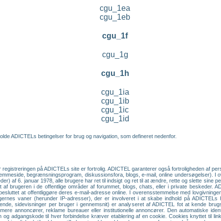
cgu_1ea
cgu_1eb
cgu_1f
cgu_1g
cgu_1h
cgu_1ia
cgu_1ib
cgu_1ic
cgu_1id
olde ADICTELs betingelser for brug og navigation, som defineret nedenfor.
r registreringen på ADICTELs site er fortrolig. ADICTEL garanterer også fortroligheden af p
hjemmeside, begrænsningsprogram, diskussionsfora, blogs, e-mail, online undersøgelser). I
r) af 6. januar 1978, alle brugere har ret til indsigt og ret til at ændre, rette og slette sine
endt af brugeren i de offentlige områder af forummet, blogs, chats, eller i private beskeder.
 besluttet at offentliggøre deres e-mail-adresse online. I overensstemmelse med lovgivningen om
brugernes vaner (herunder IP-adresser), der er involveret i at skabe indhold på ADICTEL
øgende, sidevisninger per bruger i gennemsnit) er analyseret af ADICTEL fot at kende br
ormere annoncører, reklame bureauer eller institutionelle annoncører. Den automatiske iden
 og adgangskode til hver forbindelse kræver etablering af en cookie. Cookies knyttet til li