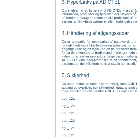
3. HyperLinks på ADICTEL
Oprettelsen af et hyperlink til ADICTEL kræver 
information, produkter og tjenester, der tilbydes 
af kunder, retssager, kommercielle problemer af enhv
sælges af tilknyttede partnere, eller i forbindelse 
4. Håndtering af adgangskoder
Du er ansvarlig for opbevaring af passwords som 
forsigtigheds-og sikkerhedsforanstaltninger for at
adgangskode og dit login ved en uautoriseret tredj
for, at de anvendes af tredjemand, • eller anmode 
inden for en sikker procedure ifølge din anmodning
ADICTELs klub, accepterer du, at dit abonnement, l
tredjemand, der ville komme til at stjæle den fra dig
5. Sikkerhed
Du anerkender, at trods alle de midler, som ADICTE
adgang og svartider, og i sikkerhed i datatransmiss
majeure eller forhold udenfor ADICTELs vilje eller 
cgu_12a
cgu_12b
cgu_12c
cgu_12d
cgu_12e
cgu_12f