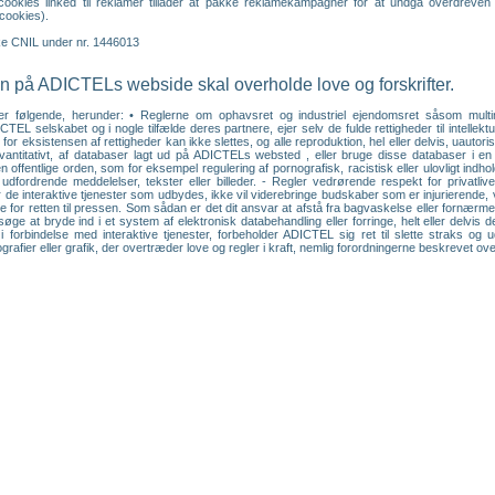
e cookies linked til reklamer tillader at pakke reklamekampagner for at undgå overdre
cookies).
ske CNIL under nr. 1446013
 på ADICTELs webside skal overholde love og forskrifter.
er følgende, herunder: • Reglerne om ophavsret og industriel ejendomsret såsom multimedi
CTEL selskabet og i nogle tilfælde deres partnere, ejer selv de fulde rettigheder til intell
for eksistensen af rettigheder kan ikke slettes, og alle reproduktion, hel eller delvis, uautor
r kvantitativt, af databaser lagt ud på ADICTELs websted , eller bruge disse databaser i
 offentlige orden, som for eksempel regulering af pornografisk, racistisk eller ulovligt indh
rdrende meddelelser, tekster eller billeder. - Regler vedrørende respekt for privatlivet
 de interaktive tjenester som udbydes, ikke vil viderebringe budskaber som er injurierend
rne for retten til pressen. Som sådan er det dit ansvar at afstå fra bagvaskelse eller fornærme
øge at bryde ind i et system af elektronisk databehandling eller forringe, helt eller delvi
i forbindelse med interaktive tjenester, forbeholder ADICTEL sig ret til slette straks og
rafier eller grafik, der overtræder love og regler i kraft, nemlig forordningerne beskrevet ove