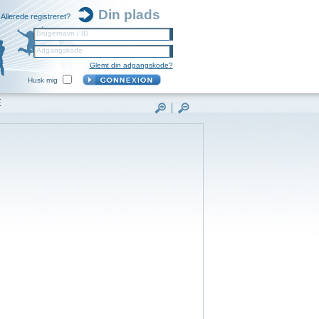
Din plads
Allerede registreret?
Brugernavn / ID
Adgangskode
Glemt din adgangskode?
Husk mig
E