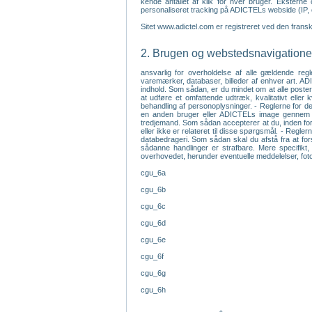
kende antallet af klik for hver bruger. Ekstern
personaliseret tracking på ADICTELs webside (IP, 
Sitet www.adictel.com er registreret ved den fran
2. Brugen og webstedsnavigationen
ansvarlig for overholdelse af alle gældende regl
varemærker, databaser, billeder af enhver art. ADI
indhold. Som sådan, er du mindet om at alle poster 
at udføre et omfattende udtræk, kvalitativt elle
behandling af personoplysninger. - Reglerne for den
en anden bruger eller ADICTELs image gennem udfo
tredjemand. Som sådan accepterer at du, inden for
eller ikke er relateret til disse spørgsmål. - Regle
databedrageri. Som sådan skal du afstå fra at fors
sådanne handlinger er strafbare. Mere specifikt, 
overhovedet, herunder eventuelle meddelelser, fotog
cgu_6a
cgu_6b
cgu_6c
cgu_6d
cgu_6e
cgu_6f
cgu_6g
cgu_6h