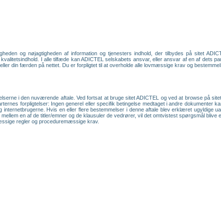
heden og nøjagtigheden af information og tjenesters indhold, der tilbydes på sitet ADIC
 kvalitetsindhold. I alle tilfæde kan ADICTEL selskabets ansvar, eller ansvar af en af dets pa
/ eller din færden på nettet. Du er forpligtet til at overholde alle lovmæssige krav og bestemme
lserne i den nuværende aftale. Ved fortsat at bruge sitet ADICTEL og ved at browse på sitet
arternes forpligtelser: Ingen generel eller specifik betingelse medtaget i andre dokumenter k
 internetbrugerne. Hvis en eller flere bestemmelser i denne aftale blev erklæret ugyldige u
stvivl mellem en af de titler/emner og de klausuler de vedrører, vil det omtvistest spørgsmål bl
mæssige regler og proceduremæssige krav.