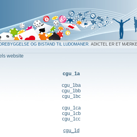
OREBYGGELSE OG BISTAND TIL LUDOMANER.
ADICTEL ER ET MÆRK
els website
cgu_1a
cgu_1ba
cgu_1bb
cgu_1bc
cgu_1ca
cgu_1cb
cgu_1cc
cgu_1d