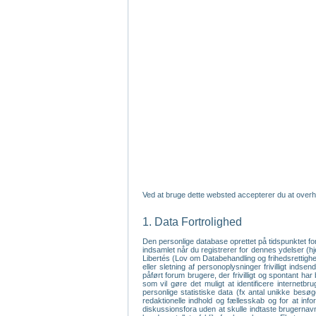
Ved at bruge dette websted accepterer du at overh
1. Data Fortrolighed
Den personlige database oprettet på tidspunktet fo
indsamlet når du registrerer for dennes ydelser (
Libertés (Lov om Databehandling og frihedsrettighede
eller sletning af personoplysninger frivilligt inds
påført forum brugere, der frivilligt og spontant har
som vil gøre det muligt at identificere internet
personlige statistiske data (fx antal unikke bes
redaktionelle indhold og fællesskab og for at inf
diskussionsfora uden at skulle indtaste brugernavn