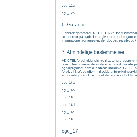
cgu_12g
cgu_12h
6. Garantie
Generelt garanterer ADICTEL ikke for fuldstændig
ressourcer på plads for at give Internet-brugere et
informationer og tjenester, der tilbydes på sitet og 
7. Almindelige bestemmelser
ADICTEL forbeholder sig ret til at ændre bestemme
lavet. Den nuværende aftale er et udtryk for alle p
og forpligtelser som eksisterer mellem ADICTEL og
forblive i kraft og effekt. I tilfælde af fortolkning
er underlagt fransk ret, hvad der angår indholds
cgu_16a
cgu_16b
cgu_16c
cgu_16d
cgu_16e
cgu_16f
cgu_17