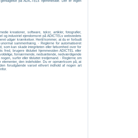
ven gentagelse på ADICTELs hjemmeside. Der er ingen
e kreationer, software, tekst, artikler, fotografier,
ektuel og industriel ejendomsret på ADICTELs webstedets
iseret udgør krænkelser. Hertil kommer, at du er forbudt
 en unormal sammenhæng. - Reglerne for automatiseret
old, som kan skade integriteten eller følsomhed over for
s fred, brugere tilsluttet hjemmesiden ADICTEL eller
e, voldelige, fornærmende, nedsættende, nedværdigende
 nogen, surfer eller tilsluttet tredjemand. - Reglerne om
s de elementer, den indeholder. Du er opmærksom på, at
 uden forudgående varsel ethvert indhold af nogen art
nfor.