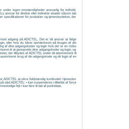
r under ingen omstændigheder ansvarlig for indhold,
ELs ansvar for direkte eller indirekte skader såsom tab
ler specifikationer for produkter og tjenesteydelser, der
rænset adgang på ADICTEL. Det er dit ansvar at følge
 login, eller hvis du bliver opmærksom på brugen af din
ng af dine adgangskoder og login hvis der er en risiko
iseret til at genoprette dine adgangskoder og login, og
ester, der tilbydes af ADICTEL under dit abonnement til
autoriseret brug af din adgangskode og dit login af en
or ADICTEL at sikre fuldstændig kontinuitet i tjenesten
 på sitet ADICTEL: • kan suspenderes i tilfælde af force
skelige fejl • kan føre til tab af punktdata.