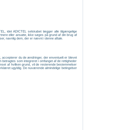
TEL, idet ADICTEL selskabet lægger alle tilgængelige
rtnere eller ansatte, ikke søges på grund af din brug af
lser, navnlig dem, der er nævnt i denne aftale.
, accepterer du de ændringer, der enventuelt er blevet
an betragtes som integreret i omfanget af de rettigheder
anset af hvilken grund, vil de resterende bestemmelser
ive erklæret ugyldig. De nuværende almindelige betingelser