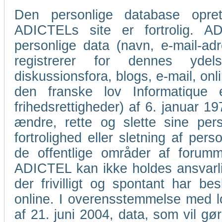
Den personlige database oprett
ADICTELs site er fortrolig. AD
personlige data (navn, e-mail-a
registrerer for dennes ydel
diskussionsfora, blogs, e-mail, o
den franske lov Informatique
frihedsrettigheder) af 6. januar 1978
ændre, rette og slette sine per
fortrolighed eller sletning af pers
de offentlige områder af forumme
ADICTEL kan ikke holdes ansvarlig
der frivilligt og spontant har bes
online. I overensstemmelse med lov
af 21. juni 2004, data, som vil gør