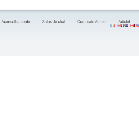
Aconselhamento
Salas de chat
Corporate Adictel
Adictel