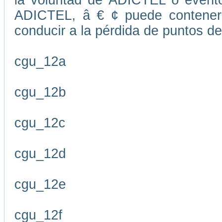
la voluntad de ADICTEL o evento
ADICTEL, â € ¢ puede contener
conducir a la pérdida de puntos de
cgu_12a
cgu_12b
cgu_12c
cgu_12d
cgu_12e
cgu_12f